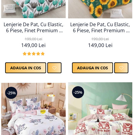
Lenjerie De Pat, Cu Elastic,
Lenjerie De Pat, Cu Elastic,
6 Piese, Finet Premium -
6 Piese, Finet Premium -
LPBF6PE15
LPBF6PE17
199,00 Lei
199,00 Lei
149,00 Lei
149,00 Lei
ADAUGA IN COS
ADAUGA IN COS
-25%
-25%