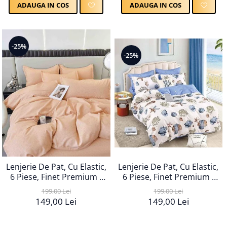
ADAUGA IN COS
ADAUGA IN COS
-25%
-25%
Lenjerie De Pat, Cu Elastic,
Lenjerie De Pat, Cu Elastic,
6 Piese, Finet Premium -
6 Piese, Finet Premium -
LPBF6PE107
LPBF6PE109
199,00 Lei
199,00 Lei
149,00 Lei
149,00 Lei