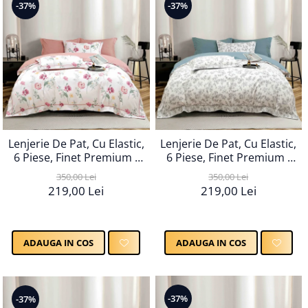
-37%
-37%
Lenjerie De Pat, Cu Elastic,
Lenjerie De Pat, Cu Elastic,
6 Piese, Finet Premium -
6 Piese, Finet Premium -
LPBF6PE71
LPBF6PE72
350,00 Lei
350,00 Lei
219,00 Lei
219,00 Lei
ADAUGA IN COS
ADAUGA IN COS
-37%
-37%