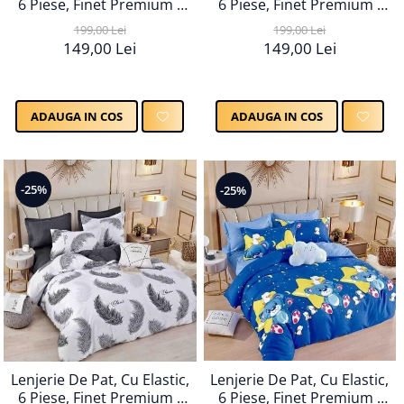
6 Piese, Finet Premium -
6 Piese, Finet Premium -
LPBF6PE34
LPBF6PE36
199,00 Lei
199,00 Lei
149,00 Lei
149,00 Lei
ADAUGA IN COS
ADAUGA IN COS
-25%
-25%
Lenjerie De Pat, Cu Elastic,
Lenjerie De Pat, Cu Elastic,
6 Piese, Finet Premium -
6 Piese, Finet Premium -