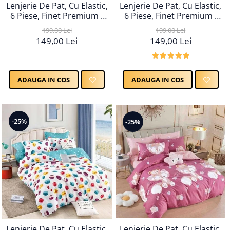
Lenjerie De Pat, Cu Elastic,
Lenjerie De Pat, Cu Elastic,
6 Piese, Finet Premium -
6 Piese, Finet Premium -
LPBF6PE29
LPBF6PE30
199,00 Lei
199,00 Lei
149,00 Lei
149,00 Lei
ADAUGA IN COS
ADAUGA IN COS
-25%
-25%
Lenjerie De Pat, Cu Elastic,
Lenjerie De Pat, Cu Elastic,