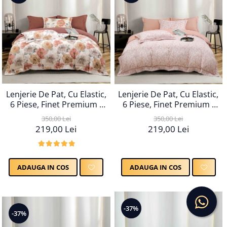
Lenjerie De Pat, Cu Elastic,
Lenjerie De Pat, Cu Elastic,
6 Piese, Finet Premium -
6 Piese, Finet Premium -
LPBF6PE73
LPBF6PE74
350,00 Lei
350,00 Lei
219,00 Lei
219,00 Lei
ADAUGA IN COS
ADAUGA IN COS
-37%
-37%