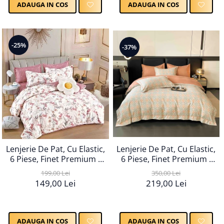
ADAUGA IN COS
ADAUGA IN COS
-25%
-37%
Lenjerie De Pat, Cu Elastic,
Lenjerie De Pat, Cu Elastic,
6 Piese, Finet Premium -
6 Piese, Finet Premium -
LPBF6PE117
LPBF6PE63
199,00 Lei
350,00 Lei
149,00 Lei
219,00 Lei
ADAUGA IN COS
ADAUGA IN COS