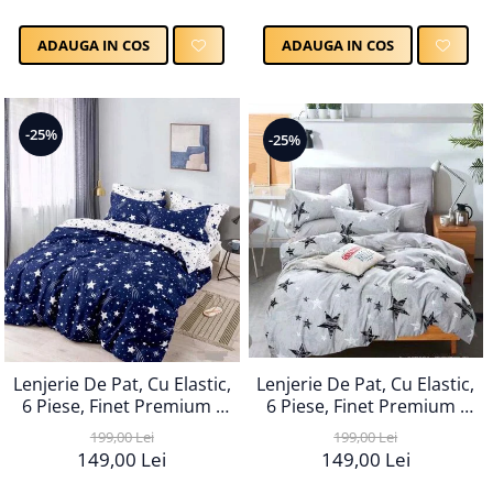
ADAUGA IN COS
ADAUGA IN COS
-25%
-25%
Lenjerie De Pat, Cu Elastic,
Lenjerie De Pat, Cu Elastic,
6 Piese, Finet Premium -
6 Piese, Finet Premium -
LPBF6PE96
LPBF6PE95
199,00 Lei
199,00 Lei
149,00 Lei
149,00 Lei