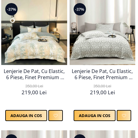
-37%
-37%
Lenjerie De Pat, Cu Elastic,
Lenjerie De Pat, Cu Elastic,
6 Piese, Finet Premium -
6 Piese, Finet Premium -
LPBF6PE69
LPBF6PE70
350,00 Lei
350,00 Lei
219,00 Lei
219,00 Lei
ADAUGA IN COS
ADAUGA IN COS