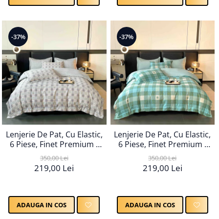
-37%
-37%
Lenjerie De Pat, Cu Elastic,
Lenjerie De Pat, Cu Elastic,
6 Piese, Finet Premium -
6 Piese, Finet Premium -
LPBF6PE64
LPBF6PE66
350,00 Lei
350,00 Lei
219,00 Lei
219,00 Lei
ADAUGA IN COS
ADAUGA IN COS