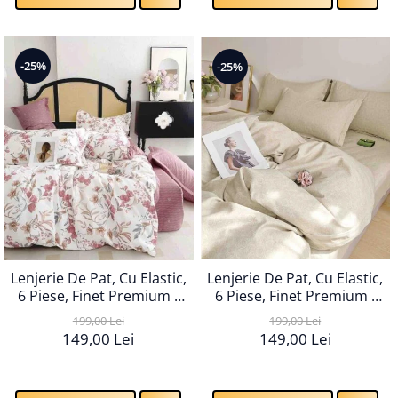
-25%
-25%
Lenjerie De Pat, Cu Elastic,
Lenjerie De Pat, Cu Elastic,
6 Piese, Finet Premium -
6 Piese, Finet Premium -
LPBF6PE115
LPBF6PE116
199,00 Lei
199,00 Lei
149,00 Lei
149,00 Lei