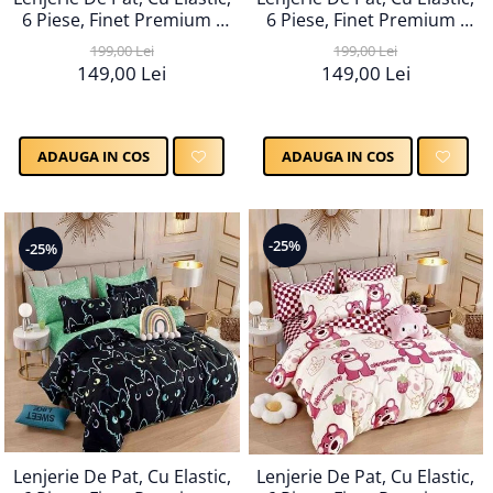
6 Piese, Finet Premium -
6 Piese, Finet Premium -
LPBF6PE31
LPBF6PE32
199,00 Lei
199,00 Lei
149,00 Lei
149,00 Lei
ADAUGA IN COS
ADAUGA IN COS
-25%
-25%
Lenjerie De Pat, Cu Elastic,
Lenjerie De Pat, Cu Elastic,