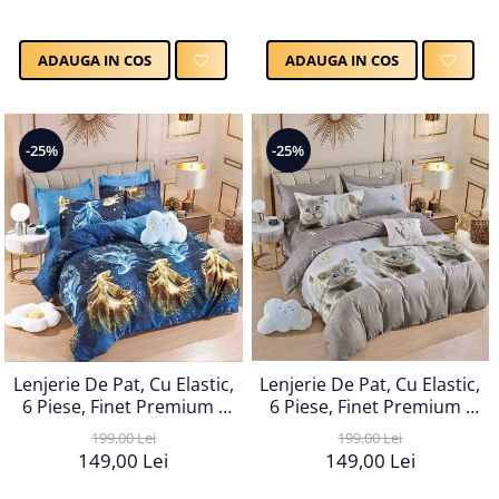
ADAUGA IN COS
ADAUGA IN COS
-25%
-25%
Lenjerie De Pat, Cu Elastic,
Lenjerie De Pat, Cu Elastic,
6 Piese, Finet Premium -
6 Piese, Finet Premium -
LPBF6PE58
LPBF6PE57
199,00 Lei
199,00 Lei
149,00 Lei
149,00 Lei