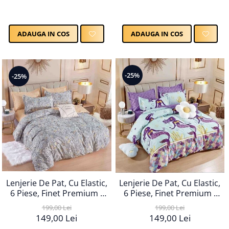
ADAUGA IN COS
ADAUGA IN COS
-25%
-25%
Lenjerie De Pat, Cu Elastic,
Lenjerie De Pat, Cu Elastic,
6 Piese, Finet Premium -
6 Piese, Finet Premium -
LPBF6PE54
LPBF6PE56
199,00 Lei
199,00 Lei
149,00 Lei
149,00 Lei