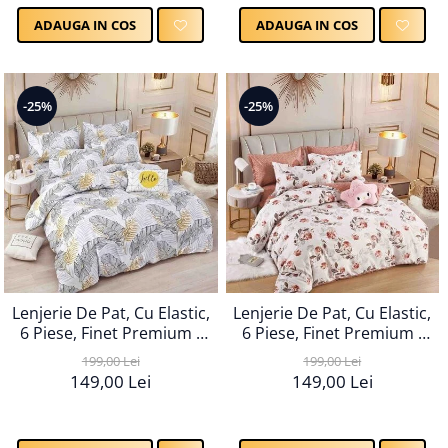
ADAUGA IN COS
ADAUGA IN COS
-25%
-25%
Lenjerie De Pat, Cu Elastic,
Lenjerie De Pat, Cu Elastic,
6 Piese, Finet Premium -
6 Piese, Finet Premium -
LPBF6PE110
LPBF6PE111
199,00 Lei
199,00 Lei
149,00 Lei
149,00 Lei