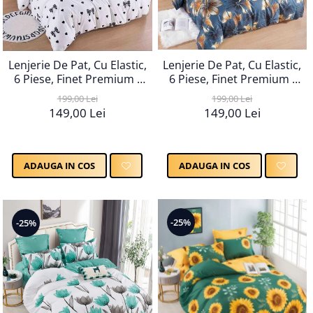
Lenjerie De Pat, Cu Elastic,
Lenjerie De Pat, Cu Elastic,
6 Piese, Finet Premium -
6 Piese, Finet Premium -
LPBF6PE10
LPBF6PE14
199,00 Lei
199,00 Lei
149,00 Lei
149,00 Lei
ADAUGA IN COS
ADAUGA IN COS
-25%
-25%