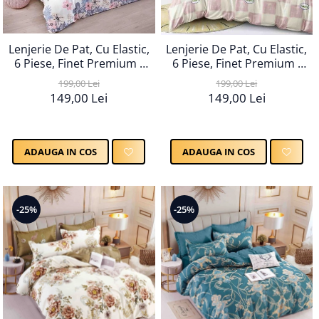
Lenjerie De Pat, Cu Elastic,
Lenjerie De Pat, Cu Elastic,
6 Piese, Finet Premium -
6 Piese, Finet Premium -
LPBF6PE18
LPBF6PE21
199,00 Lei
199,00 Lei
149,00 Lei
149,00 Lei
ADAUGA IN COS
ADAUGA IN COS
-25%
-25%