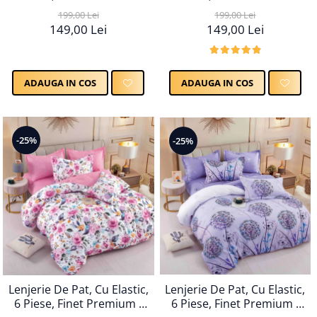
LPBF6PE42
LPBF6PE40
199,00 Lei
199,00 Lei
149,00 Lei
149,00 Lei
ADAUGA IN COS
ADAUGA IN COS
-25%
-25%
Lenjerie De Pat, Cu Elastic,
Lenjerie De Pat, Cu Elastic,
6 Piese, Finet Premium -
6 Piese, Finet Premium -