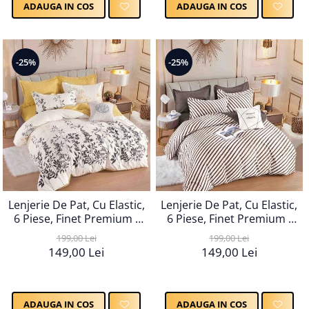
ADAUGA IN COS
ADAUGA IN COS
-25%
-25%
Lenjerie De Pat, Cu Elastic,
Lenjerie De Pat, Cu Elastic,
6 Piese, Finet Premium -
6 Piese, Finet Premium -
LPBF6PE112
LPBF6PE113
199,00 Lei
199,00 Lei
149,00 Lei
149,00 Lei
ADAUGA IN COS
ADAUGA IN COS