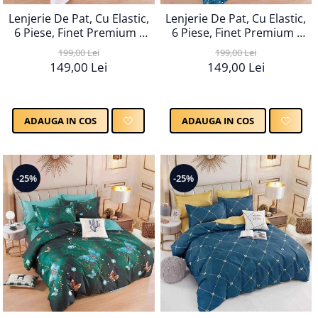
Lenjerie De Pat, Cu Elastic,
Lenjerie De Pat, Cu Elastic,
6 Piese, Finet Premium -
6 Piese, Finet Premium -
LPBF6PE27
LPBF6PE28
199,00 Lei
199,00 Lei
149,00 Lei
149,00 Lei
ADAUGA IN COS
ADAUGA IN COS
-25%
-25%