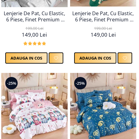
Lenjerie De Pat, Cu Elastic,
Lenjerie De Pat, Cu Elastic,
6 Piese, Finet Premium -
6 Piese, Finet Premium -
LPBF6PE25
LPBF6PE24
199,00 Lei
199,00 Lei
149,00 Lei
149,00 Lei
ADAUGA IN COS
ADAUGA IN COS
-25%
-25%