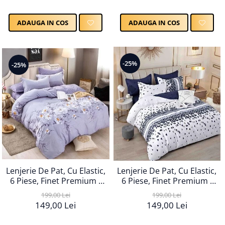
ADAUGA IN COS
ADAUGA IN COS
-25%
-25%
Lenjerie De Pat, Cu Elastic,
Lenjerie De Pat, Cu Elastic,
6 Piese, Finet Premium -
6 Piese, Finet Premium -
LPBF6PE97
LPBF6PE98
199,00 Lei
199,00 Lei
149,00 Lei
149,00 Lei