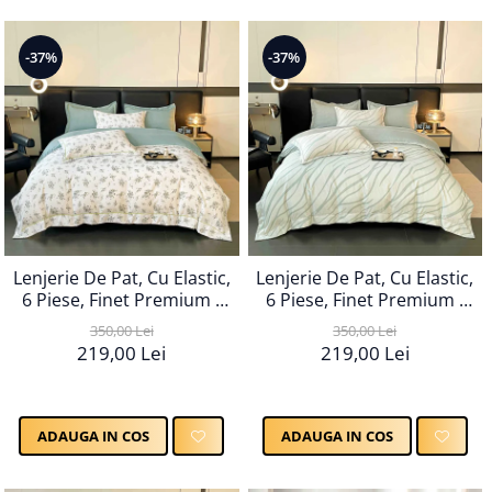
-37%
-37%
Lenjerie De Pat, Cu Elastic,
Lenjerie De Pat, Cu Elastic,
6 Piese, Finet Premium -
6 Piese, Finet Premium -
LPBF6PE67
LPBF6PE68
350,00 Lei
350,00 Lei
219,00 Lei
219,00 Lei
ADAUGA IN COS
ADAUGA IN COS