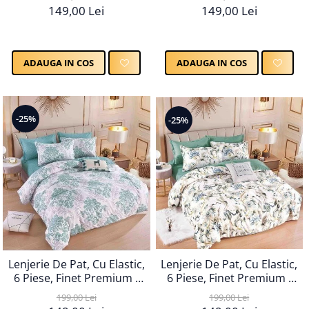
149,00 Lei
149,00 Lei
ADAUGA IN COS
ADAUGA IN COS
-25%
-25%
Lenjerie De Pat, Cu Elastic,
Lenjerie De Pat, Cu Elastic,
6 Piese, Finet Premium -
6 Piese, Finet Premium -
LPBF6PE51
LPBF6PE49
199,00 Lei
199,00 Lei