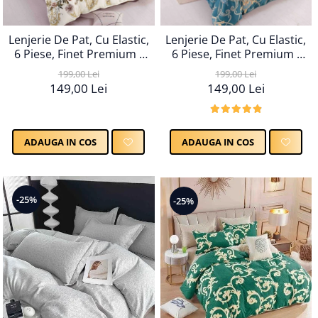
Lenjerie De Pat, Cu Elastic,
Lenjerie De Pat, Cu Elastic,
6 Piese, Finet Premium -
6 Piese, Finet Premium -
LPBF6PE23
LPBF6PE22
199,00 Lei
199,00 Lei
149,00 Lei
149,00 Lei
ADAUGA IN COS
ADAUGA IN COS
-25%
-25%