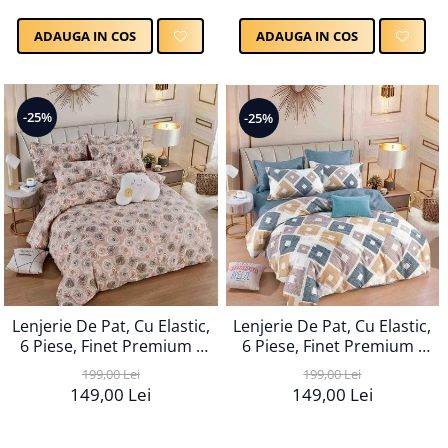
ADAUGA IN COS
ADAUGA IN COS
-25%
-25%
Lenjerie De Pat, Cu Elastic,
Lenjerie De Pat, Cu Elastic,
6 Piese, Finet Premium -
6 Piese, Finet Premium -
LPBF6PE100
LPBF6PE102
199,00 Lei
199,00 Lei
149,00 Lei
149,00 Lei