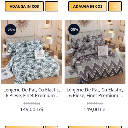
ADAUGA IN COS
ADAUGA IN COS
-25%
-25%
Lenjerie De Pat, Cu Elastic,
Lenjerie De Pat, Cu Elastic,
6 Piese, Finet Premium -
6 Piese, Finet Premium -
LPBF6PE103
LPBF6PE106
199,00 Lei
199,00 Lei
149,00 Lei
149,00 Lei