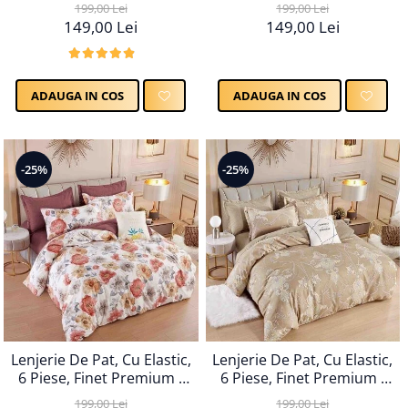
LPBF6PE43
LPBF6PE45
199,00 Lei
199,00 Lei
149,00 Lei
149,00 Lei
ADAUGA IN COS
ADAUGA IN COS
-25%
-25%
Lenjerie De Pat, Cu Elastic,
Lenjerie De Pat, Cu Elastic,
6 Piese, Finet Premium -
6 Piese, Finet Premium -
LPBF6PE46
LPBF6PE48
199,00 Lei
199,00 Lei