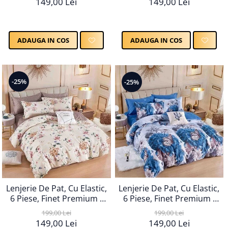
149,00 Lei
149,00 Lei
ADAUGA IN COS
ADAUGA IN COS
-25%
-25%
Lenjerie De Pat, Cu Elastic,
Lenjerie De Pat, Cu Elastic,
6 Piese, Finet Premium -
6 Piese, Finet Premium -
LPBF6PE52
LPBF6PE53
199,00 Lei
199,00 Lei
149,00 Lei
149,00 Lei