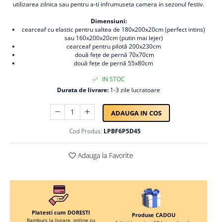
utilizarea zilnica sau pentru a-ti infrumuseta camera in sezonul festiv.
Persoane
Set Lenjerie Pat Blanita Iepure, 6
Dimensiuni:
Piese, Cu Pilota Inclusa
cearceaf cu elastic pentru saltea de 180x200x20cm (perfect intins)
Lenjerii De Pat Premium Collection
sau 160x200x20cm (putin mai lejer)
cearceaf pentru pilotă 200x230cm
Set Lenjerie De Pat, 7 Piese, Cu
două fețe de pernă 70x70cm
Pilota / Cuvertura Inclusa
două fețe de pernă 55x80cm
Set Lenjerie De Pat Jacquard Regal,
IN STOC
11 Piese, Cuvertura Inclusa
Durata de livrare:
1-3 zile lucratoare
Lenjerii Damasc Egiptean King Size
ADAUGA IN COS
Lenjerii De Pat, Finet Premium, 1
Persoana
Cod Produs:
LPBF6P5D45
Lenjerii De Pat Damasc 1 Persoana
Adauga la Favorite
Lenjerii De Pat, Imprimeu 3D, 1
Persoana
Platesti cum DORESTI
Produse CADOU
Ramburs la livrare, online cu