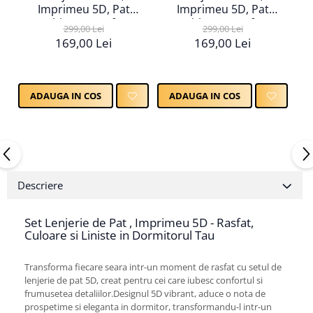
Imprimeu 5D, Pat
Imprimeu 5D, Pat
Dublu, Cearsaf cu
Dublu, Cearsaf cu
299,00 Lei
299,00 Lei
Elastic
Elastic
169,00 Lei
169,00 Lei
ADAUGA IN COS
ADAUGA IN COS
Descriere
Set Lenjerie de Pat , Imprimeu 5D - Rasfat,
Culoare si Liniste in Dormitorul Tau
Transforma fiecare seara intr-un moment de rasfat cu setul de
lenjerie de pat 5D, creat pentru cei care iubesc confortul si
frumusetea detaliilor.Designul 5D vibrant, aduce o nota de
prospetime si eleganta in dormitor, transformandu-l intr-un