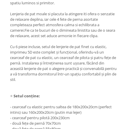
spatiu luminos si primitor.
Lenjeria de pat moale si placuta la atingere iti ofera o senzatie
de relaxare deplina, iar cele 4 fete de perna asortate
completeaza perfect atmosfera calma si echilibrata a
camerei.Fie ca te bucuri de o dimineata linistita sau de o seara
de relaxare, acest set aduce armonie in fiecare clipa.
Cu 6 piese incluse, setul de lenjerie de pat finet cu elastic,
imprimeu 5D este complet și funcțional, oferindu-vă un
cearceaf de pat cu elastic, un cearceaf de pilota și patru fețe de
pernă. Instalarea și întreținerea sunt ușoare, făcând din
această lenjerie de pat o alegere practică și convenabilă pentru
a vă transforma dormitorul într-un spațiu confortabil și plin de
stil.
⭐
Setul conține:
- cearceaf cu elastic pentru saltea de 180x200x20cm (perfect
intins) sau 160x200x20cm (putin mai lejer)
- cearceaf pentru pilotă 200x230cm
- două fețe de pernă 70x70cm
- două fețe de pernă 55x80cm