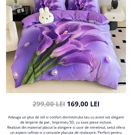
Cearceaf cu elastic
Cearceaf normal
Lenjerii De Pat Creponate
Lenjerii De Pat Bumbac Poplin 2
Persoane
Lenjerii De Pat Bumbac Poplin,
Matlasate, 2 Persoane
Lenjerii De Pat Bumbac Satinat 2
Persoane
Lenjerii De Pat Volanase
Lenjerii De Pat, Finet Premium 3D,
2 Persoane
Lenjerii De Pat Jacquard
299,00 LEI
169,00 LEI
Lenjerii De Pat Catifea
Adauga un plus de stil si confort dormitorului tau cu acest set elegant
Lenjerii De Pat Cocolino
de lenjerie de pat , Imprimeu 5D, cu sase piese incluse.
Set Lenjerie De Pat Blana
Realizat din material placut la atingere si usor de intretinut, setul ofera
un aspect rafinat si o senzatie placuta de realaxare. Perfect pentru
Artificiala De Iepure, 6 Piese, 2