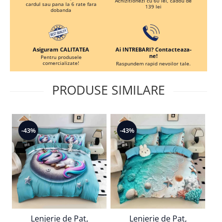
Achizitionezi cu 60 lei, cadou de
cardul sau pana la 6 rate fara
139 lei
dobanda
Ai INTREBARI? Contacteaza-
Asiguram CALITATEA
ne!
Pentru produsele
comercializate!
Raspundem rapid nevoilor tale.
PRODUSE SIMILARE
-43%
-43%
-
Lenjerie de Pat,
Lenjerie de Pat,