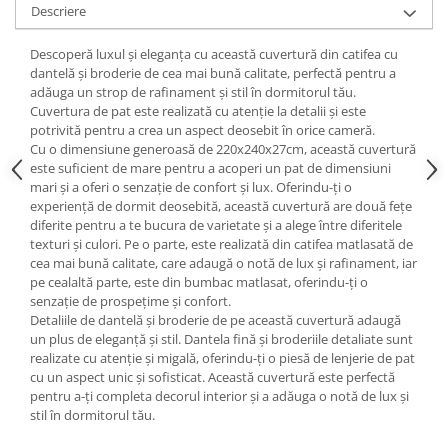
Descriere
Descoperă luxul și eleganța cu această cuvertură din catifea cu
dantelă și broderie de cea mai bună calitate, perfectă pentru a
adăuga un strop de rafinament și stil în dormitorul tău.
Cuvertura de pat este realizată cu atenție la detalii și este
potrivită pentru a crea un aspect deosebit în orice cameră.
Cu o dimensiune generoasă de 220x240x27cm, această cuvertură
este suficient de mare pentru a acoperi un pat de dimensiuni
mari și a oferi o senzație de confort și lux. Oferindu-ți o
experiență de dormit deosebită, această cuvertură are două fețe
diferite pentru a te bucura de varietate și a alege între diferitele
texturi și culori. Pe o parte, este realizată din catifea matlasată de
cea mai bună calitate, care adaugă o notă de lux și rafinament, iar
pe cealaltă parte, este din bumbac matlasat, oferindu-ți o
senzație de prospețime și confort.
Detaliile de dantelă și broderie de pe această cuvertură adaugă
un plus de eleganță și stil. Dantela fină și broderiile detaliate sunt
realizate cu atenție și migală, oferindu-ți o piesă de lenjerie de pat
cu un aspect unic și sofisticat. Această cuvertură este perfectă
pentru a-ți completa decorul interior și a adăuga o notă de lux și
stil în dormitorul tău.