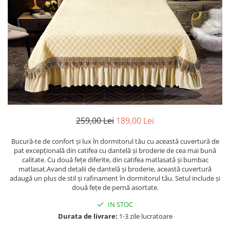
Cearceaf cu elastic
Cearceaf normal
Lenjerii De Pat Creponate
Lenjerii De Pat Bumbac Poplin 2
Persoane
Lenjerii De Pat Bumbac Poplin,
Matlasate, 2 Persoane
Lenjerii De Pat Bumbac Satinat 2
Persoane
259,00 Lei
189,00 Lei
Lenjerii De Pat Volanase
Bucură-te de confort și lux în dormitorul tău cu această cuvertură de
Lenjerii De Pat, Finet Premium 3D,
pat excepțională din catifea cu dantelă și broderie de cea mai bună
2 Persoane
calitate. Cu două fețe diferite, din catifea matlasată și bumbac
Lenjerii De Pat Jacquard
matlasat.Avand detalii de dantelă și broderie, această cuvertură
adaugă un plus de stil și rafinament în dormitorul tău. Setul include și
Lenjerii De Pat Catifea
două fețe de pernă asortate.
Lenjerii De Pat Cocolino
IN STOC
Durata de livrare:
1-3 zile lucratoare
Set Lenjerie De Pat Blana
Artificiala De Iepure, 6 Piese, 2