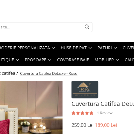
RODERIE PERSONALIZATA
HUSE DE PAT
PATURI
CUVE
UTIQUE
PROSOAPE
COVORASE BAIE
MOBILIER
CALI
 catifea /
Cuvertura Catifea DeLuxe - Rosu
Cuvertura Catifea DeL
1 Review
259,00 Lei
189,00 Lei