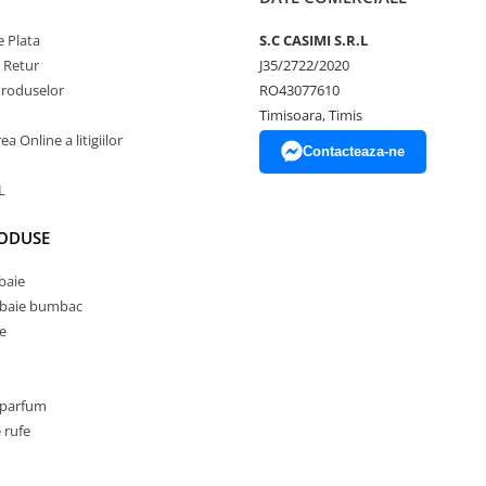
 Plata
S.C CASIMI S.R.L
e Retur
J35/2722/2020
Produselor
RO43077610
Timisoara, Timis
a Online a litigiilor
Contacteaza-ne
L
RODUSE
baie
 baie bumbac
e
 parfum
 rufe