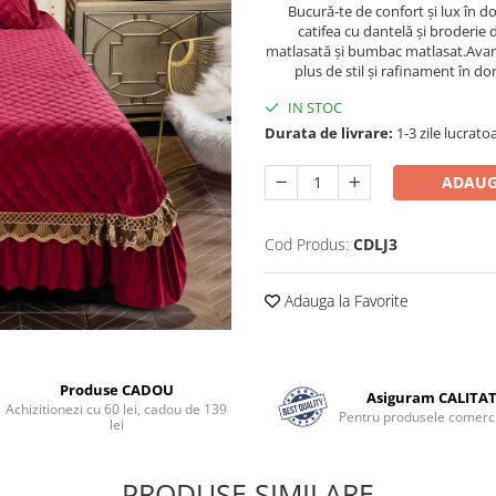
Bucură-te de confort și lux în d
catifea cu dantelă și broderie 
matlasată și bumbac matlasat.Avand
plus de stil și rafinament în do
IN STOC
Durata de livrare:
1-3 zile lucrato
ADAUG
Cod Produs:
CDLJ3
Adauga la Favorite
Produse CADOU
Asiguram CALITA
Achizitionezi cu 60 lei, cadou de 139
Pentru produsele comerci
lei
PRODUSE SIMILARE