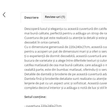
Review-uri
(1)
Descriere
Descoperă luxul și eleganța cu această cuvertură din catife
mai bună calitate, perfectă pentru a adăuga un strop de raf
Cuvertura de pat este realizată cu atenție la detalii și este
deosebit în orice cameră.
Cu o dimensiune generoasă de 220x240x27cm, această cuve
pentru a acoperi un pat de dimensiuni mari și a oferi o senz
ți o experiență de dormit deosebită, această cuvertură are 
bucura de varietate și a alege între diferitele texturi și culor
catifea matlasată de cea mai bună calitate, care adaugă o n
cealaltă parte, este din bumbac matlasat, oferindu-ți o sen
Detaliile de dantelă și broderie de pe această cuvertură ada
Dantela fină și broderiile detaliate sunt realizate cu atenție
lenjerie de pat cu un aspect unic și sofisticat. Această cuve
completa decorul interior și a adăuga o notă de lux și stil î
Setul conține:
- cuvertura 220x240x27cm