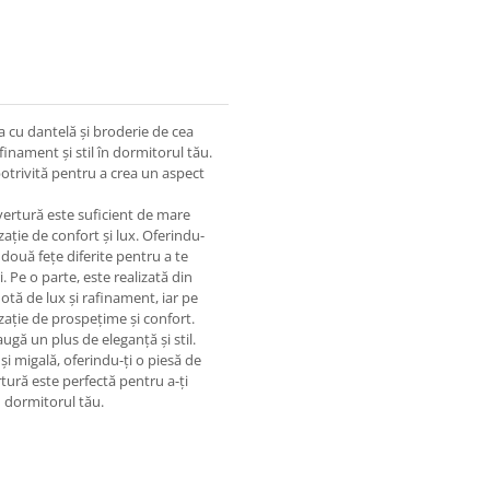
a cu dantelă și broderie de cea
inament și stil în dormitorul tău.
 potrivită pentru a crea un aspect
rtură este suficient de mare
ație de confort și lux. Oferindu-
două fețe diferite pentru a te
i. Pe o parte, este realizată din
otă de lux și rafinament, iar pe
zație de prospețime și confort.
ugă un plus de eleganță și stil.
 și migală, oferindu-ți o piesă de
rtură este perfectă pentru a-ți
n dormitorul tău.