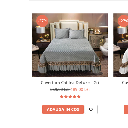
Persoane
Set Lenjerie Pat Blanita Iepure, 6
Piese, Cu Pilota Inclusa
-27%
-27
Lenjerii De Pat Premium Collection
Set Lenjerie De Pat, 7 Piese, Cu
Pilota / Cuvertura Inclusa
Set Lenjerie De Pat Jacquard Regal,
11 Piese, Cuvertura Inclusa
Lenjerii Damasc Egiptean King Size
Lenjerii De Pat, Finet Premium, 1
Persoana
Cuvertura Catifea DeLuxe - Gri
Cuv
Lenjerii De Pat Damasc 1 Persoana
259,00 Lei
189,00 Lei
Lenjerii De Pat, Imprimeu 3D, 1
Persoana
ADAUGA IN COS