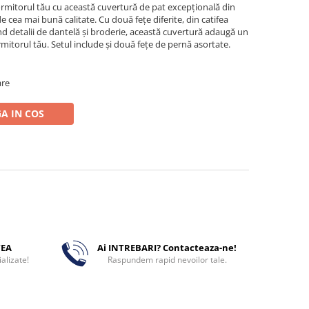
ormitorul tău cu această cuvertură de pat excepțională din
de cea mai bună calitate. Cu două fețe diferite, din catifea
 detalii de dantelă și broderie, această cuvertură adaugă un
rmitorul tău. Setul include și două fețe de pernă asortate.
are
A IN COS
TEA
Ai INTREBARI? Contacteaza-ne!
alizate!
Raspundem rapid nevoilor tale.