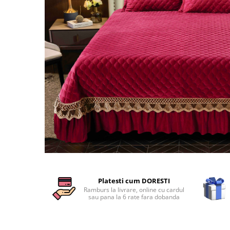
Cearceaf cu elastic
Cearceaf normal
Lenjerii De Pat Creponate
Lenjerii De Pat Bumbac Poplin 2
Persoane
Lenjerii De Pat Bumbac Poplin,
Matlasate, 2 Persoane
Lenjerii De Pat Bumbac Satinat 2
Persoane
Lenjerii De Pat Volanase
Lenjerii De Pat, Finet Premium 3D,
2 Persoane
Distribuie
Lenjerii De Pat Jacquard
pe
Platesti cum DORESTI
Facebook
Lenjerii De Pat Catifea
Ramburs la livrare, online cu cardul
sau pana la 6 rate fara dobanda
Lenjerii De Pat Cocolino
Set Lenjerie De Pat Blana
Artificiala De Iepure, 6 Piese, 2