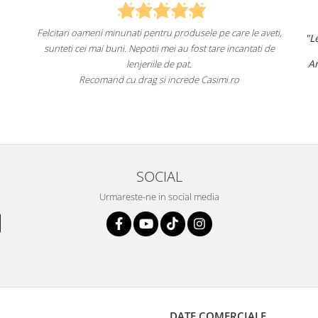
nati pentru produsele pe care le aveti,
"Lenjeriile de pat de la ei o 
. Nepotii mei au fost tare incantati de
un aspect foa
Am comandat deja de mai mul
lenjeriile de pat.
fac asta în
u drag si increde Casimi.ro
Recomand cu încredere a
SOCIAL
Urmareste-ne in social media
DATE COMERCIALE