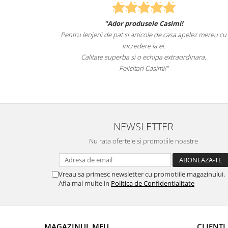
"Ador produsele Casimi!
Felcitari oameni minu
jerii de pat si articole de casa apelez mereu cu
sunteti cei mai buni
incredere la ei.
itate superba si o echipa extraordinara.
Recomand c
Felicitari Casimi!"
NEWSLETTER
Nu rata ofertele si promotiile noastre
Vreau sa primesc newsletter cu promotiile magazinului.
Afla mai multe in
Politica de Confidentialitate
MAGAZINUL MEU
CLIENTI