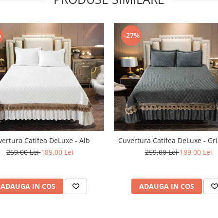
%
-27%
ertura Catifea DeLuxe - Alb
Cuvertura Catifea DeLuxe - Gri
259,00 Lei
189,00 Lei
259,00 Lei
189,00 Lei
ADAUGA IN COS
ADAUGA IN COS