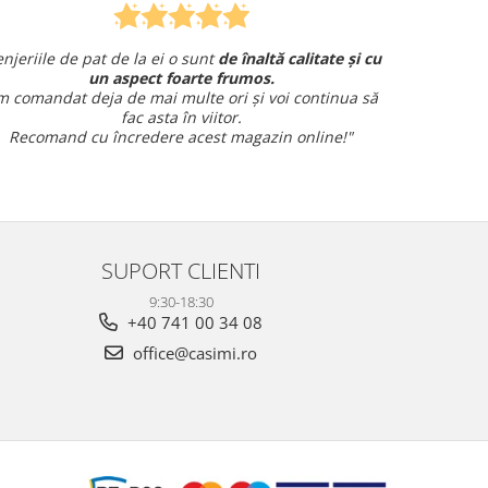
sunt
de înaltă calitate și cu
Am comandat o lenjerie de pat 
rte frumos.
și am avut o întrebare și
am primit un
te ori și voi continua să
amabil.
 viitor.
Sunt foarte mulțumit
cest magazin online!"
SUPORT CLIENTI
9:30-18:30
+40 741 00 34 08
office@casimi.ro