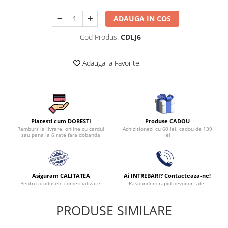
Persoane
Set Lenjerie Pat Blanita Iepure, 6
ADAUGA IN COS
Piese, Cu Pilota Inclusa
Cod Produs:
CDLJ6
Lenjerii De Pat Premium Collection
Set Lenjerie De Pat, 7 Piese, Cu
Adauga la Favorite
Pilota / Cuvertura Inclusa
Set Lenjerie De Pat Jacquard Regal,
11 Piese, Cuvertura Inclusa
Lenjerii Damasc Egiptean King Size
Produse CADOU
Lenjerii De Pat, Finet Premium, 1
Platesti cum DORESTI
Achizitionezi cu 60 lei, cadou de 139
Ramburs la livrare, online cu cardul
Persoana
lei
sau pana la 6 rate fara dobanda
Lenjerii De Pat Damasc 1 Persoana
Lenjerii De Pat, Imprimeu 3D, 1
Persoana
Asiguram CALITATEA
Ai INTREBARI? Contacteaza-ne!
Pentru produsele comercializate!
Raspundem rapid nevoilor tale.
PRODUSE SIMILARE