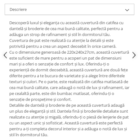
Descriere
Descoperă luxul și eleganța cu această cuvertură din catifea cu
dantelă și broderie de cea mai bună calitate, perfectă pentru a
adăuga un strop de rafinament și stil în dormitorul tău.
Cuvertura de pat este realizată cu atenție la detalii și este
potrivită pentru a crea un aspect deosebit în orice cameră.
Cu o dimensiune generoasă de 220x240x27cm, această cuvertură
este suficient de mare pentru a acoperi un pat de dimensiuni
mari și a oferi o senzație de confort și lux. Oferindu-ți o
experiență de dormit deosebită, această cuvertură are două fețe
diferite pentru a te bucura de varietate și a alege între diferitele
texturi și culori. Pe o parte, este realizată din catifea matlasată de
cea mai bună calitate, care adaugă o notă de lux și rafinament, iar
pe cealaltă parte, este din bumbac matlasat, oferindu-ți o
senzație de prospețime și confort.
Detaliile de dantelă și broderie de pe această cuvertură adaugă
un plus de eleganță și stil. Dantela fină și broderiile detaliate sunt
realizate cu atenție și migală, oferindu-ți o piesă de lenjerie de pat
cu un aspect unic și sofisticat. Această cuvertură este perfectă
pentru a-ți completa decorul interior și a adăuga o notă de lux și
stil în dormitorul tău.