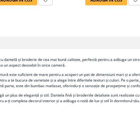
u dantelă și broderie de cea mai bună calitate, perfectă pentru a adăuga un strop
crea un aspect deosebit în orice cameră.
 este suficient de mare pentru a acoperi un pat de dimensiuni mari și a oferi o 
ru a te bucura de varietate și a alege între diferitele texturi și culori. Pe o part
altă parte, este din bumbac matlasat, oferindu-ți o senzație de prospețime și confo
un plus de eleganță și stil. Dantela fină și broderiile detaliate sunt realizate cu 
u a-ți completa decorul interior și a adăuga o notă de lux și stil în dormitorul tău.