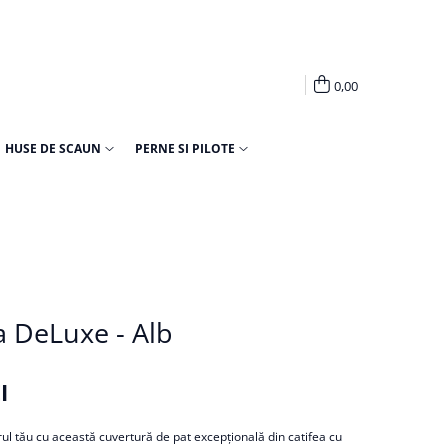
0,00
HUSE DE SCAUN
PERNE SI PILOTE
a DeLuxe - Alb
I
rul tău cu această cuvertură de pat excepțională din catifea cu