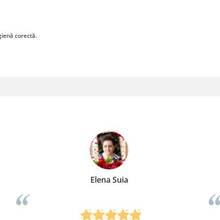
lizare pentru o igienă corectă.
Elena Suia