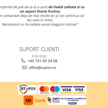
le de pat de la ei o sunt
de înaltă calitate și cu
Am comandat
un aspect foarte frumos.
și am avut o într
ndat deja de mai multe ori și voi continua să
fac asta în viitor.
mand cu încredere acest magazin online!"
SUPORT CLIENTI
9:30-18:30
+40 741 00 34 08
office@casimi.ro