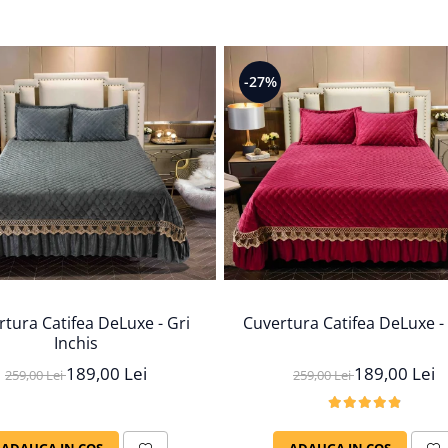
-27%
tura Catifea DeLuxe - Gri
Cuvertura Catifea DeLuxe -
Inchis
189,00 Lei
189,00 Lei
259,00 Lei
259,00 Lei
ADAUGA IN COS
ADAUGA IN COS