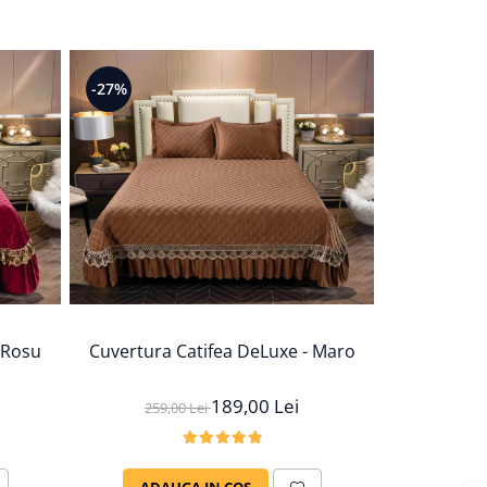
-27%
-27%
 Rosu
Cuvertura Catifea DeLuxe - Maro
Cuvertura
189,00 Lei
259,00 Lei
259,
ADAUGA IN COS