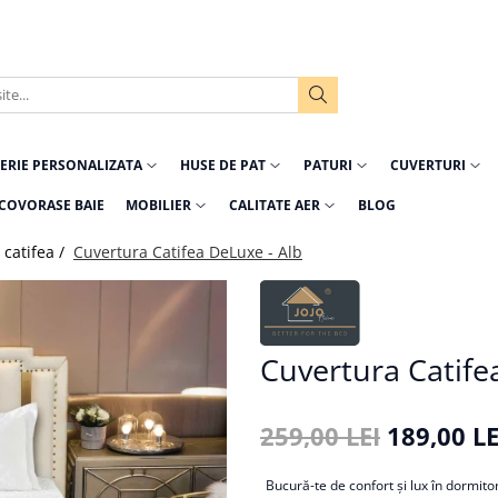
ERIE PERSONALIZATA
HUSE DE PAT
PATURI
CUVERTURI
COVORASE BAIE
MOBILIER
CALITATE AER
BLOG
 catifea /
Cuvertura Catifea DeLuxe - Alb
Cuvertura Catife
259,00 LEI
189,00 LE
Bucură-te de confort și lux în dormito