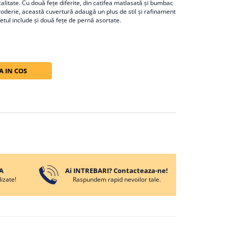
alitate. Cu două fețe diferite, din catifea matlasată și bumbac
roderie, această cuvertură adaugă un plus de stil și rafinament
Setul include și două fețe de pernă asortate.
 IN COS
A
Ai INTREBARI? Contacteaza-ne!
izate!
Raspundem rapid nevoilor tale.