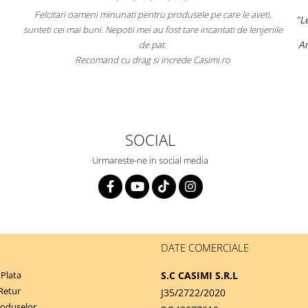
Felcitari oameni minunati pentru produsele pe care le aveti,
"Lenjerii
unteti cei mai buni. Nepotii mei au fost tare incantati de lenjeriile
Am coma
de pat.
Recomand cu drag si increde Casimi.ro
Reco
SOCIAL
Urmareste-ne in social media
DATE COMERCIALE
Plata
S.C CASIMI S.R.L
 Retur
J35/2722/2020
roduselor