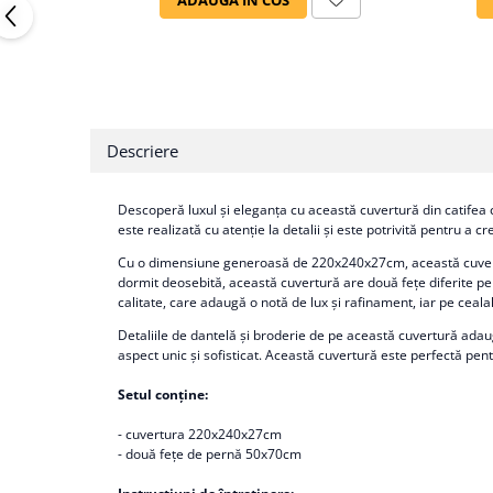
Descriere
Descoperă luxul și eleganța cu această cuvertură din catifea c
este realizată cu atenție la detalii și este potrivită pentru a 
Cu o dimensiune generoasă de 220x240x27cm, această cuvertură
dormit deosebită, această cuvertură are două fețe diferite pent
calitate, care adaugă o notă de lux și rafinament, iar pe ceal
Detaliile de dantelă și broderie de pe această cuvertură adaugă 
aspect unic și sofisticat. Această cuvertură este perfectă pentr
Setul conține:
- cuvertura 220x240x27cm
- două fețe de pernă 50x70cm