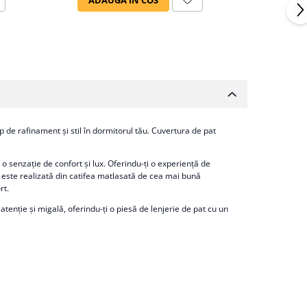
ADAU
 de rafinament și stil în dormitorul tău. Cuvertura de pat
senzație de confort și lux. Oferindu-ți o experiență de
e, este realizată din catifea matlasată de cea mai bună
rt.
atenție și migală, oferindu-ți o piesă de lenjerie de pat cu un