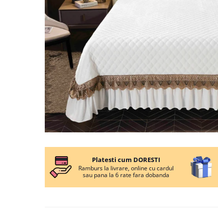
Cearceaf cu elastic
Cearceaf normal
Lenjerii De Pat Creponate
Lenjerii De Pat Bumbac Poplin 2
Persoane
Lenjerii De Pat Bumbac Poplin,
Matlasate, 2 Persoane
Lenjerii De Pat Bumbac Satinat 2
Persoane
Lenjerii De Pat Volanase
Lenjerii De Pat, Finet Premium 3D,
Distribuie
2 Persoane
pe
Lenjerii De Pat Jacquard
Platesti cum DORESTI
Facebook
Ramburs la livrare, online cu cardul
Lenjerii De Pat Catifea
sau pana la 6 rate fara dobanda
Lenjerii De Pat Cocolino
Set Lenjerie De Pat Blana
Artificiala De Iepure, 6 Piese, 2