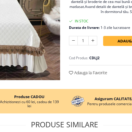
dantelă și broderie de cea mai bună c
matlasat.Avand detalii de dantelă și b
în dormitorul tău. 
IN STOC
Durata de livrare:
1-3 zile lucratoare
ADAUGA
Cod Produs:
CDLJ2
Adauga la Favorite
Produse CADOU
Asiguram CALITATE
Achizitionezi cu 60 lei, cadou de 139
Pentru produsele comercial
lei
PRODUSE SIMILARE