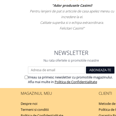
"Ador produsele Casimi!
imale
Pentru lenjerii de pat si articole de casa apelez mereu cu
s
lt i-
incredere la ei.
el.
Calitate superba si o echipa extraordinara.
Felicitari Casimi!"
NEWSLETTER
Nu rata ofertele si promotiile noastre
Vreau sa primesc newsletter cu promotiile magazinului.
Afla mai multe in
Politica de Confidentialitate
MAGAZINUL MEU
CLIENTI
Despre noi
Metode de 
Termeni si conditii
Politica de
Politica de Confidentialitate
Garantia P