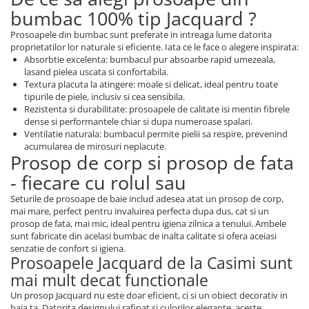
Persoane
bumbac 100% tip Jacquard ?
Set Lenjerie Pat Blanita Iepure, 6
Piese, Cu Pilota Inclusa
Prosoapele din bumbac sunt preferate in intreaga lume datorita
proprietatilor lor naturale si eficiente. Iata ce le face o alegere inspirata:
Lenjerii De Pat Premium Collection
Absorbtie excelenta: bumbacul pur absoarbe rapid umezeala,
lasand pielea uscata si confortabila.
Set Lenjerie De Pat, 7 Piese, Cu
Textura placuta la atingere: moale si delicat, ideal pentru toate
Pilota / Cuvertura Inclusa
tipurile de piele, inclusiv si cea sensibila.
Set Lenjerie De Pat Jacquard Regal,
Rezistenta si durabilitate: prosoapele de calitate isi mentin fibrele
dense si performantele chiar si dupa numeroase spalari.
11 Piese, Cuvertura Inclusa
Ventilatie naturala: bumbacul permite pielii sa respire, prevenind
Lenjerii Damasc Egiptean King Size
acumularea de mirosuri neplacute.
Prosop de corp si prosop de fata
Lenjerii De Pat, Finet Premium, 1
- fiecare cu rolul sau
Persoana
Seturile de prosoape de baie includ adesea atat un prosop de corp,
Lenjerii De Pat Damasc 1 Persoana
mai mare, perfect pentru invaluirea perfecta dupa dus, cat si un
Lenjerii De Pat, Imprimeu 3D, 1
prosop de fata, mai mic, ideal pentru igiena zilnica a tenului. Ambele
Persoana
sunt fabricate din acelasi bumbac de inalta calitate si ofera aceiasi
senzatie de confort si igiena.
Prosoapele Jacquard de la Casimi sunt
mai mult decat functionale
Un prosop Jacquard nu este doar eficient, ci si un obiect decorativ in
baia ta. Datorita designului rafinat si culorilor elegante, aceste