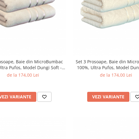
rosoape, Baie din MicroBumbac
Set 3 Prosoape, Baie din Mic
ltra Pufos, Model Dungi Soft -
100%, Ultra Pufos, Model Dung
Light Liliac
Light Yellow
de la 174,00 Lei
de la 174,00 Lei
VEZI VARIANTE
VEZI VARIANTE