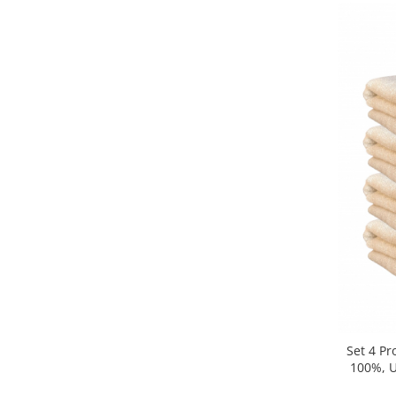
Set 4 P
100%, U