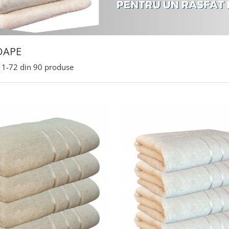
OAPE
1-
72
din
90
produse