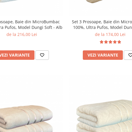
rosoape, Baie din MicroBumbac
Set 3 Prosoape, Baie din Mic
ra Pufos, Model Dungi Soft - Alb
100%, Ultra Pufos, Model Dung
Light Brown
de la 216,00 Lei
de la 174,00 Lei
VEZI VARIANTE
VEZI VARIANTE