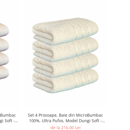
roBumbac
Set 4 Prosoape, Baie din MicroBumbac
i Soft -
100%, Ultra Pufos, Model Dungi Soft -
Light Yellow
de la 216,00 Lei