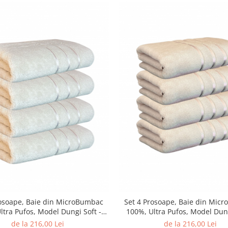
rosoape, Baie din MicroBumbac
Set 4 Prosoape, Baie din Mic
ltra Pufos, Model Dungi Soft -
100%, Ultra Pufos, Model Dung
Light Blue
Light Liliac
de la 216,00 Lei
de la 216,00 Lei