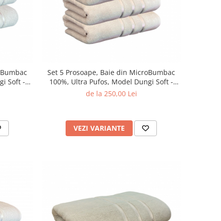
roBumbac
Set 5 Prosoape, Baie din MicroBumbac
i Soft -
100%, Ultra Pufos, Model Dungi Soft -
Light Liliac
de la 250,00 Lei
VEZI VARIANTE