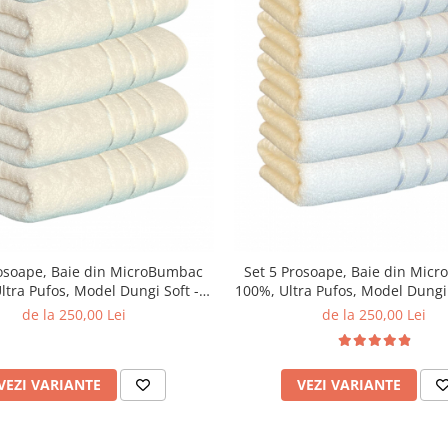
rosoape, Baie din MicroBumbac
Set 5 Prosoape, Baie din Mic
ltra Pufos, Model Dungi Soft -
100%, Ultra Pufos, Model Dungi 
Light Yellow
de la 250,00 Lei
de la 250,00 Lei
VEZI VARIANTE
VEZI VARIANTE