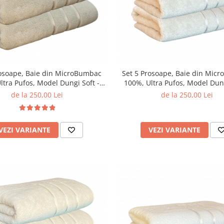
rosoape, Baie din MicroBumbac
Set 5 Prosoape, Baie din Mic
ltra Pufos, Model Dungi Soft -
100%, Ultra Pufos, Model Dung
Light Brown
Light Blue
de la 250,00 Lei
de la 250,00 Lei
VEZI VARIANTE
VEZI VARIANTE