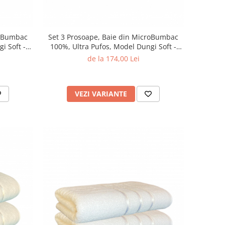
roBumbac
Set 3 Prosoape, Baie din MicroBumbac
i Soft -
100%, Ultra Pufos, Model Dungi Soft -
Light Blue
de la 174,00 Lei
VEZI VARIANTE