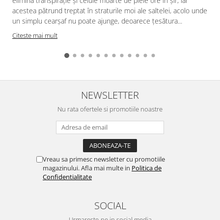
elimină transpirație și celule moarte de piele ore în șir, iar
acestea pătrund treptat în straturile moi ale saltelei, acolo unde
f
un simplu cearșaf nu poate ajunge, deoarece țesătura...
Citeste mai mult
NEWSLETTER
Nu rata ofertele si promotiile noastre
Vreau sa primesc newsletter cu promotiile
magazinului. Afla mai multe in
Politica de
Confidentialitate
SOCIAL
Urmareste-ne in social media