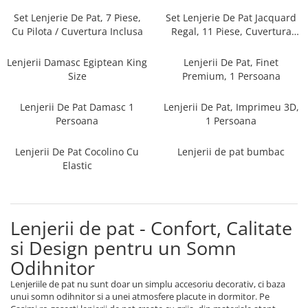
Persoane
Set Lenjerie Pat Blanita Iepure, 6
Set Lenjerie De Pat, 7 Piese,
Set Lenjerie De Pat Jacquard
Piese, Cu Pilota Inclusa
Cu Pilota / Cuvertura Inclusa
Regal, 11 Piese, Cuvertura
Inclusa
Lenjerii De Pat Premium Collection
Lenjerii Damasc Egiptean King
Lenjerii De Pat, Finet
Set Lenjerie De Pat, 7 Piese, Cu
Size
Premium, 1 Persoana
Pilota / Cuvertura Inclusa
Lenjerii De Pat Damasc 1
Lenjerii De Pat, Imprimeu 3D,
Set Lenjerie De Pat Jacquard Regal,
Persoana
1 Persoana
11 Piese, Cuvertura Inclusa
Lenjerii Damasc Egiptean King Size
Lenjerii De Pat Cocolino Cu
Lenjerii de pat bumbac
Lenjerii De Pat, Finet Premium, 1
Elastic
Persoana
Lenjerii De Pat Damasc 1 Persoana
Lenjerii De Pat, Imprimeu 3D, 1
Lenjerii de pat - Confort, Calitate
Persoana
si Design pentru un Somn
Odihnitor
Lenjeriile de pat nu sunt doar un simplu accesoriu decorativ, ci baza
unui somn odihnitor si a unei atmosfere placute in dormitor. Pe