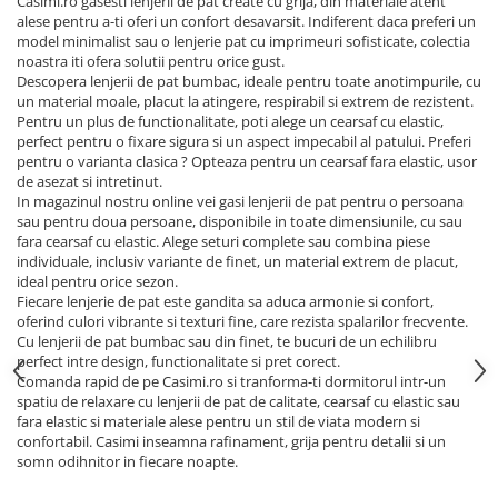
Casimi.ro gasesti lenjerii de pat create cu grija, din materiale atent
alese pentru a-ti oferi un confort desavarsit. Indiferent daca preferi un
model minimalist sau o lenjerie pat cu imprimeuri sofisticate, colectia
noastra iti ofera solutii pentru orice gust.
Descopera lenjerii de pat bumbac, ideale pentru toate anotimpurile, cu
un material moale, placut la atingere, respirabil si extrem de rezistent.
Pentru un plus de functionalitate, poti alege un cearsaf cu elastic,
perfect pentru o fixare sigura si un aspect impecabil al patului. Preferi
pentru o varianta clasica ? Opteaza pentru un cearsaf fara elastic, usor
de asezat si intretinut.
In magazinul nostru online vei gasi lenjerii de pat pentru o persoana
sau pentru doua persoane, disponibile in toate dimensiunile, cu sau
fara cearsaf cu elastic. Alege seturi complete sau combina piese
individuale, inclusiv variante de finet, un material extrem de placut,
ideal pentru orice sezon.
Fiecare lenjerie de pat este gandita sa aduca armonie si confort,
oferind culori vibrante si texturi fine, care rezista spalarilor frecvente.
Cu lenjerii de pat bumbac sau din finet, te bucuri de un echilibru
perfect intre design, functionalitate si pret corect.
Comanda rapid de pe Casimi.ro si tranforma-ti dormitorul intr-un
spatiu de relaxare cu lenjerii de pat de calitate, cearsaf cu elastic sau
fara elastic si materiale alese pentru un stil de viata modern si
confortabil. Casimi inseamna rafinament, grija pentru detalii si un
somn odihnitor in fiecare noapte.