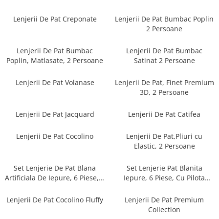
Cearceaf cu elastic
Cearceaf normal
Lenjerii De Pat Creponate
Lenjerii De Pat Bumbac Poplin
2 Persoane
Lenjerii De Pat Creponate
Lenjerii De Pat Bumbac Poplin 2
Lenjerii De Pat Bumbac
Lenjerii De Pat Bumbac
Persoane
Poplin, Matlasate, 2 Persoane
Satinat 2 Persoane
Lenjerii De Pat Bumbac Poplin,
Matlasate, 2 Persoane
Lenjerii De Pat Volanase
Lenjerii De Pat, Finet Premium
3D, 2 Persoane
Lenjerii De Pat Bumbac Satinat 2
Persoane
Lenjerii De Pat Jacquard
Lenjerii De Pat Catifea
Lenjerii De Pat Volanase
Lenjerii De Pat, Finet Premium 3D,
Lenjerii De Pat Cocolino
Lenjerii De Pat,Pliuri cu
2 Persoane
Elastic, 2 Persoane
Lenjerii De Pat Jacquard
Set Lenjerie De Pat Blana
Set Lenjerie Pat Blanita
Lenjerii De Pat Catifea
Artificiala De Iepure, 6 Piese, 2
Iepure, 6 Piese, Cu Pilota
Persoane
Inclusa
Lenjerii De Pat Cocolino
Lenjerii De Pat Cocolino Fluffy
Lenjerii De Pat Premium
Set Lenjerie De Pat Blana
Collection
Artificiala De Iepure, 6 Piese, 2