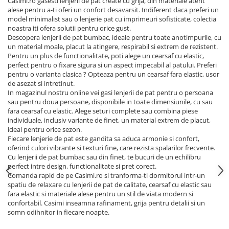
Casimi.ro gasesti lenjerii de pat create cu grija, din materiale atent
alese pentru a-ti oferi un confort desavarsit. Indiferent daca preferi un
model minimalist sau o lenjerie pat cu imprimeuri sofisticate, colectia
noastra iti ofera solutii pentru orice gust.
Descopera lenjerii de pat bumbac, ideale pentru toate anotimpurile, cu
un material moale, placut la atingere, respirabil si extrem de rezistent.
Pentru un plus de functionalitate, poti alege un cearsaf cu elastic,
perfect pentru o fixare sigura si un aspect impecabil al patului. Preferi
pentru o varianta clasica ? Opteaza pentru un cearsaf fara elastic, usor
de asezat si intretinut.
In magazinul nostru online vei gasi lenjerii de pat pentru o persoana
sau pentru doua persoane, disponibile in toate dimensiunile, cu sau
fara cearsaf cu elastic. Alege seturi complete sau combina piese
individuale, inclusiv variante de finet, un material extrem de placut,
ideal pentru orice sezon.
Fiecare lenjerie de pat este gandita sa aduca armonie si confort,
oferind culori vibrante si texturi fine, care rezista spalarilor frecvente.
Cu lenjerii de pat bumbac sau din finet, te bucuri de un echilibru
perfect intre design, functionalitate si pret corect.
Comanda rapid de pe Casimi.ro si tranforma-ti dormitorul intr-un
spatiu de relaxare cu lenjerii de pat de calitate, cearsaf cu elastic sau
fara elastic si materiale alese pentru un stil de viata modern si
confortabil. Casimi inseamna rafinament, grija pentru detalii si un
somn odihnitor in fiecare noapte.