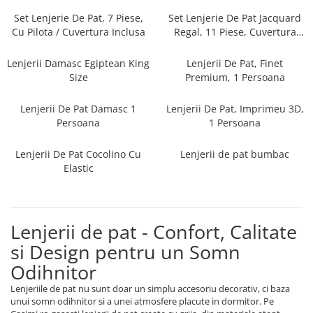
Persoane
Set Lenjerie Pat Blanita Iepure, 6
Set Lenjerie De Pat, 7 Piese,
Set Lenjerie De Pat Jacquard
Piese, Cu Pilota Inclusa
Cu Pilota / Cuvertura Inclusa
Regal, 11 Piese, Cuvertura
Inclusa
Lenjerii De Pat Premium Collection
Lenjerii Damasc Egiptean King
Lenjerii De Pat, Finet
Set Lenjerie De Pat, 7 Piese, Cu
Size
Premium, 1 Persoana
Pilota / Cuvertura Inclusa
Lenjerii De Pat Damasc 1
Lenjerii De Pat, Imprimeu 3D,
Set Lenjerie De Pat Jacquard Regal,
Persoana
1 Persoana
11 Piese, Cuvertura Inclusa
Lenjerii Damasc Egiptean King Size
Lenjerii De Pat Cocolino Cu
Lenjerii de pat bumbac
Lenjerii De Pat, Finet Premium, 1
Elastic
Persoana
Lenjerii De Pat Damasc 1 Persoana
Lenjerii De Pat, Imprimeu 3D, 1
Lenjerii de pat - Confort, Calitate
Persoana
si Design pentru un Somn
Odihnitor
Lenjeriile de pat nu sunt doar un simplu accesoriu decorativ, ci baza
unui somn odihnitor si a unei atmosfere placute in dormitor. Pe