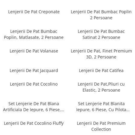
Cearceaf cu elastic
Cearceaf normal
Lenjerii De Pat Creponate
Lenjerii De Pat Bumbac Poplin
2 Persoane
Lenjerii De Pat Creponate
Lenjerii De Pat Bumbac Poplin 2
Lenjerii De Pat Bumbac
Lenjerii De Pat Bumbac
Persoane
Poplin, Matlasate, 2 Persoane
Satinat 2 Persoane
Lenjerii De Pat Bumbac Poplin,
Matlasate, 2 Persoane
Lenjerii De Pat Volanase
Lenjerii De Pat, Finet Premium
3D, 2 Persoane
Lenjerii De Pat Bumbac Satinat 2
Persoane
Lenjerii De Pat Jacquard
Lenjerii De Pat Catifea
Lenjerii De Pat Volanase
Lenjerii De Pat, Finet Premium 3D,
Lenjerii De Pat Cocolino
Lenjerii De Pat,Pliuri cu
2 Persoane
Elastic, 2 Persoane
Lenjerii De Pat Jacquard
Set Lenjerie De Pat Blana
Set Lenjerie Pat Blanita
Lenjerii De Pat Catifea
Artificiala De Iepure, 6 Piese, 2
Iepure, 6 Piese, Cu Pilota
Persoane
Inclusa
Lenjerii De Pat Cocolino
Lenjerii De Pat Cocolino Fluffy
Lenjerii De Pat Premium
Set Lenjerie De Pat Blana
Collection
Artificiala De Iepure, 6 Piese, 2