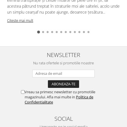
elimină transpirație și celule moarte de piele ore în șir, iar
acestea pătrund treptat în straturile moi ale saltelei, acolo unde
f
un simplu cearșaf nu poate ajunge, deoarece țesătura...
Citeste mai mult
NEWSLETTER
Nu rata ofertele si promotiile noastre
Vreau sa primesc newsletter cu promotiile
magazinului. Afla mai multe in
Politica de
Confidentialitate
SOCIAL
Urmareste-ne in social media