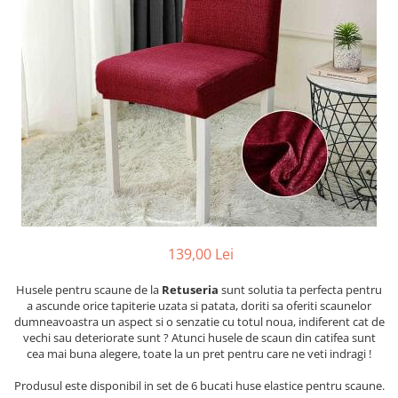
Cearceaf cu elastic
Cearceaf normal
Lenjerii De Pat Creponate
Lenjerii De Pat Bumbac Poplin 2
Persoane
Lenjerii De Pat Bumbac Poplin,
Matlasate, 2 Persoane
Lenjerii De Pat Bumbac Satinat 2
Persoane
Lenjerii De Pat Volanase
Lenjerii De Pat, Finet Premium 3D,
139,00 Lei
2 Persoane
Husele pentru scaune de la
Retuseria
sunt solutia ta perfecta pentru
Lenjerii De Pat Jacquard
a ascunde orice tapiterie uzata si patata, doriti sa oferiti scaunelor
Lenjerii De Pat Catifea
dumneavoastra un aspect si o senzatie cu totul noua, indiferent cat de
vechi sau deteriorate sunt ? Atunci husele de scaun din catifea sunt
Lenjerii De Pat Cocolino
cea mai buna alegere, toate la un pret pentru care ne veti indragi !
Set Lenjerie De Pat Blana
Produsul este disponibil in set de 6 bucati huse elastice pentru scaune.
Artificiala De Iepure, 6 Piese, 2