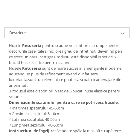
Descriere
Husele
Retuseria
pentru scaune nu sunt prea scumpe pentru
decorurile casei tale si nici prea greu de intretinut, devenind pe zi
ce trece un pariu castigat.Produsul este disponibil in set de 6
bucati huse elastice pentru scaune.
Husele
Retuseria
sunt de mare succes in amenajarile moderne,
aducand un plus de rafinament.Avand o infatisare
luxurianta,sunt un element ce poate sa scoata o amenajare din
anonimat .
.Produsul este disponibil in set de 6 bucati huse elastice pentru
scaune.
Dimensiunile scaunului pentru care se potrivesc husele
:
⭐Inaltimea spatarului: 45-60cm
⭐Grosimea sezutului: 5-10cm
⭐Latimea sezutului: 40-50cm
⭐Lungimea sezutului: 40-50cm
Instrucțiuni de îngrijire
: Se poate spăla la mașină cu apă rece