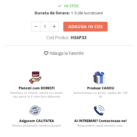
Persoane
IN STOC
Set Lenjerie Pat Blanita Iepure, 6
Durata de livrare:
1-3 zile lucratoare
Piese, Cu Pilota Inclusa
Lenjerii De Pat Premium Collection
ADAUGA IN COS
Set Lenjerie De Pat, 7 Piese, Cu
Cod Produs:
HS6P33
Pilota / Cuvertura Inclusa
Set Lenjerie De Pat Jacquard Regal,
Adauga la Favorite
11 Piese, Cuvertura Inclusa
Lenjerii Damasc Egiptean King Size
Lenjerii De Pat, Finet Premium, 1
Persoana
Produse CADOU
Platesti cum DORESTI
Lenjerii De Pat Damasc 1 Persoana
Achizitionezi cu 60 lei, cadou de 139
Ramburs la livrare, online cu cardul
lei
sau pana la 6 rate fara dobanda
Lenjerii De Pat, Imprimeu 3D, 1
Persoana
Asiguram CALITATEA
Ai INTREBARI? Contacteaza-ne!
Pentru produsele comercializate!
Raspundem rapid nevoilor tale.