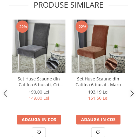
PRODUSE SIMILARE
-22%
-22%
Set Huse Scaune din
Set Huse Scaune din
Catifea 6 bucati, Gri
Catifea 6 bucati, Maro
Ca
inchis
190,00 Lei
193,19 Lei
149,00 Lei
151,50 Lei
ADAUGA IN COS
ADAUGA IN COS