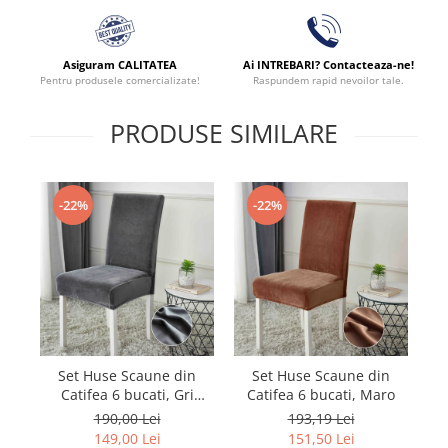
Asiguram CALITATEA
Ai INTREBARI? Contacteaza-ne!
Pentru produsele comercializate!
Raspundem rapid nevoilor tale.
PRODUSE SIMILARE
-22%
-22%
Set Huse Scaune din
Set Huse Scaune din
Catifea 6 bucati, Gri
Catifea 6 bucati, Maro
Ca
inchis
190,00 Lei
193,19 Lei
149,00 Lei
151,50 Lei