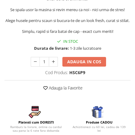
Persoane
Set Lenjerie Pat Blanita Iepure, 6
Se spala usor la masina si revin mereu ca noi - nici urma de stres!
Piese, Cu Pilota Inclusa
Alege husele pentru scaun si bucura-te de un look fresh, curat si stilat.
Lenjerii De Pat Premium Collection
Simplu, rapid si fara batai de cap - exact cum meriti!
Set Lenjerie De Pat, 7 Piese, Cu
Pilota / Cuvertura Inclusa
IN STOC
Set Lenjerie De Pat Jacquard Regal,
Durata de livrare:
1-3 zile lucratoare
11 Piese, Cuvertura Inclusa
ADAUGA IN COS
Lenjerii Damasc Egiptean King Size
Lenjerii De Pat, Finet Premium, 1
Cod Produs:
HSC6P9
Persoana
Lenjerii De Pat Damasc 1 Persoana
Adauga la Favorite
Lenjerii De Pat, Imprimeu 3D, 1
Persoana
Produse CADOU
Platesti cum DORESTI
Achizitionezi cu 60 lei, cadou de 139
Ramburs la livrare, online cu cardul
lei
sau pana la 6 rate fara dobanda