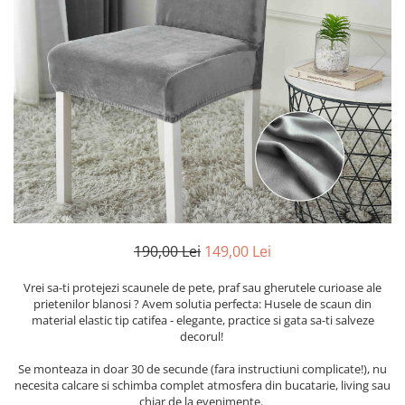
Cearceaf cu elastic
Cearceaf normal
Lenjerii De Pat Creponate
Lenjerii De Pat Bumbac Poplin 2
Persoane
Lenjerii De Pat Bumbac Poplin,
Matlasate, 2 Persoane
Lenjerii De Pat Bumbac Satinat 2
Persoane
Lenjerii De Pat Volanase
190,00 Lei
149,00 Lei
Lenjerii De Pat, Finet Premium 3D,
2 Persoane
Vrei sa-ti protejezi scaunele de pete, praf sau gherutele curioase ale
Lenjerii De Pat Jacquard
prietenilor blanosi ? Avem solutia perfecta: Husele de scaun din
material elastic tip catifea - elegante, practice si gata sa-ti salveze
Lenjerii De Pat Catifea
decorul!
Lenjerii De Pat Cocolino
Se monteaza in doar 30 de secunde (fara instructiuni complicate!), nu
Set Lenjerie De Pat Blana
necesita calcare si schimba complet atmosfera din bucatarie, living sau
Artificiala De Iepure, 6 Piese, 2
chiar de la evenimente.