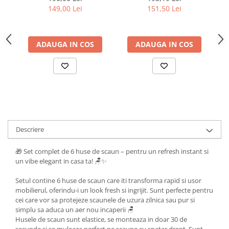
149,00 Lei
151,50 Lei
ADAUGA IN COS
ADAUGA IN COS
Descriere
🎁 Set complet de 6 huse de scaun – pentru un refresh instant si
un vibe elegant in casa ta! 🪑✨
Setul contine 6 huse de scaun care iti transforma rapid si usor
mobilierul, oferindu-i un look fresh si ingrijit. Sunt perfecte pentru
cei care vor sa protejeze scaunele de uzura zilnica sau pur si
simplu sa aduca un aer nou incaperii 🪑
Husele de scaun sunt elastice, se monteaza in doar 30 de
secunde si se muleaza perfect pe scaune cu spatar drept. Sunt