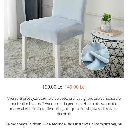
Cearceaf cu elastic
Cearceaf normal
Lenjerii De Pat Creponate
Lenjerii De Pat Bumbac Poplin 2
Persoane
Lenjerii De Pat Bumbac Poplin,
Matlasate, 2 Persoane
Lenjerii De Pat Bumbac Satinat 2
Persoane
Lenjerii De Pat Volanase
Lenjerii De Pat, Finet Premium 3D,
2 Persoane
190,00 Lei
149,00 Lei
Lenjerii De Pat Jacquard
Vrei sa-ti protejezi scaunele de pete, praf sau gherutele curioase ale
Lenjerii De Pat Catifea
prietenilor blanosi ? Avem solutia perfecta: Husele de scaun din
material elastic tip catifea - elegante, practice si gata sa-ti salveze
Lenjerii De Pat Cocolino
decorul!
Set Lenjerie De Pat Blana
Se monteaza in doar 30 de secunde (fara instructiuni complicate!), nu
Artificiala De Iepure, 6 Piese, 2