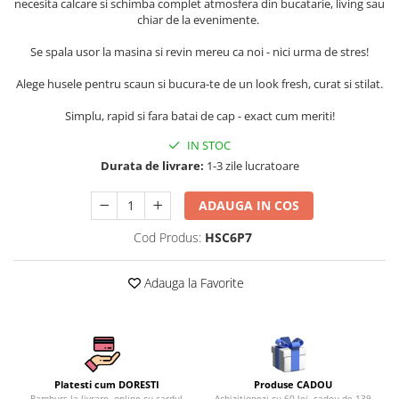
necesita calcare si schimba complet atmosfera din bucatarie, living sau
Persoane
chiar de la evenimente.
Set Lenjerie Pat Blanita Iepure, 6
Piese, Cu Pilota Inclusa
Se spala usor la masina si revin mereu ca noi - nici urma de stres!
Lenjerii De Pat Premium Collection
Alege husele pentru scaun si bucura-te de un look fresh, curat si stilat.
Set Lenjerie De Pat, 7 Piese, Cu
Pilota / Cuvertura Inclusa
Simplu, rapid si fara batai de cap - exact cum meriti!
Set Lenjerie De Pat Jacquard Regal,
IN STOC
11 Piese, Cuvertura Inclusa
Durata de livrare:
1-3 zile lucratoare
Lenjerii Damasc Egiptean King Size
ADAUGA IN COS
Lenjerii De Pat, Finet Premium, 1
Persoana
Cod Produs:
HSC6P7
Lenjerii De Pat Damasc 1 Persoana
Adauga la Favorite
Lenjerii De Pat, Imprimeu 3D, 1
Persoana
Produse CADOU
Platesti cum DORESTI
Achizitionezi cu 60 lei, cadou de 139
Ramburs la livrare, online cu cardul