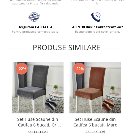
lei
sau pana la 6 rate fara dobanda
Asiguram CALITATEA
Ai INTREBARI? Contacteaza-ne!
Pentru produsele comercializate!
Raspundem rapid nevoilor tale.
PRODUSE SIMILARE
-22%
-22%
Set Huse Scaune din
Set Huse Scaune din
Catifea 6 bucati, Gri
Catifea 6 bucati, Maro
Ca
inchis
190,00 Lei
193,19 Lei