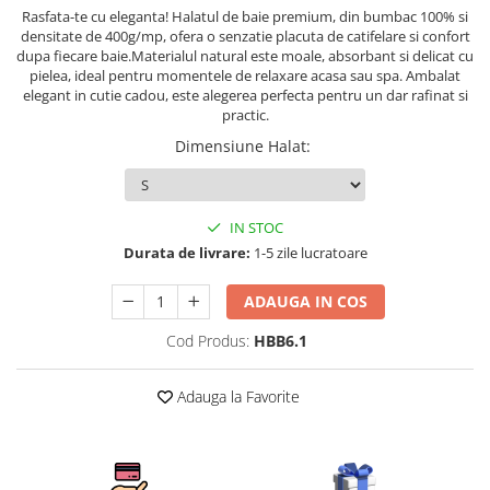
Persoane
Rasfata-te cu eleganta! Halatul de baie premium, din bumbac 100% si
Set Lenjerie Pat Blanita Iepure, 6
densitate de 400g/mp, ofera o senzatie placuta de catifelare si confort
Piese, Cu Pilota Inclusa
dupa fiecare baie.Materialul natural este moale, absorbant si delicat cu
pielea, ideal pentru momentele de relaxare acasa sau spa. Ambalat
Lenjerii De Pat Premium Collection
elegant in cutie cadou, este alegerea perfecta pentru un dar rafinat si
practic.
Set Lenjerie De Pat, 7 Piese, Cu
Pilota / Cuvertura Inclusa
Dimensiune Halat
:
Set Lenjerie De Pat Jacquard Regal,
11 Piese, Cuvertura Inclusa
Lenjerii Damasc Egiptean King Size
IN STOC
Durata de livrare:
1-5 zile lucratoare
Lenjerii De Pat, Finet Premium, 1
Persoana
ADAUGA IN COS
Lenjerii De Pat Damasc 1 Persoana
Cod Produs:
HBB6.1
Lenjerii De Pat, Imprimeu 3D, 1
Persoana
Adauga la Favorite