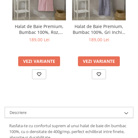
Halat de Baie Premium,
Halat de Baie Premium,
H
Bumbac 100%, Roz,
Bumbac 100%, Gri Inchis,
Ambalat in Cutie Cadou
Ambalat in Cutie Cadou
De
189,00 Lei
189,00 Lei
VEZI VARIANTE
VEZI VARIANTE
Descriere
Rasfata-te cu confortul suprem al unui halat de baie din bumbac
100%, cu o densitate de 400g/mp, perfect echilibrat intre finete,
absortie si durabilitate.