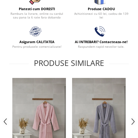
Produse CADOU
Platesti cum DORESTI
Achizitionezi cu 60 lei, cadou de 139
Ramburs la livrare, online cu cardul
lei
sau pana la 6 rate fara dobanda
Asiguram CALITATEA
Ai INTREBARI? Contacteaza-ne!
Pentru produsele comercializate!
Raspundem rapid nevoilor tale.
PRODUSE SIMILARE