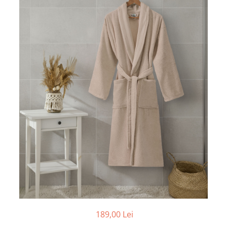
Cearceaf cu elastic
Cearceaf normal
Lenjerii De Pat Creponate
Lenjerii De Pat Bumbac Poplin 2
Persoane
Lenjerii De Pat Bumbac Poplin,
Matlasate, 2 Persoane
Lenjerii De Pat Bumbac Satinat 2
Persoane
Lenjerii De Pat Volanase
Lenjerii De Pat, Finet Premium 3D,
2 Persoane
Lenjerii De Pat Jacquard
Lenjerii De Pat Catifea
Lenjerii De Pat Cocolino
Set Lenjerie De Pat Blana
189,00 Lei
Artificiala De Iepure, 6 Piese, 2