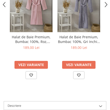
Halat de Baie Premium,
Halat de Baie Premium,
H
Bumbac 100%, Roz,
Bumbac 100%, Gri Inchis,
Ambalat in Cutie Cadou
Ambalat in Cutie Cadou
A
189,00 Lei
189,00 Lei
VEZI VARIANTE
VEZI VARIANTE
Descriere