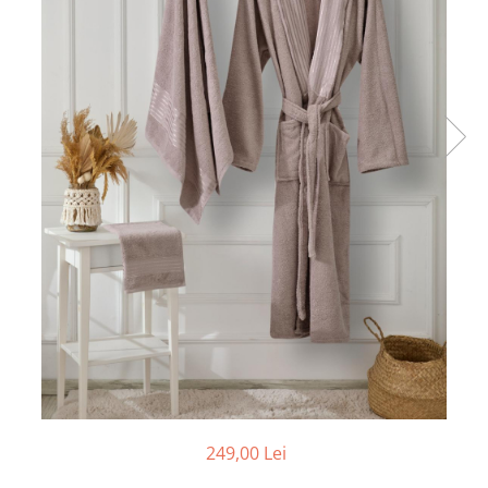
Cearceaf cu elastic
Cearceaf normal
Lenjerii De Pat Creponate
Lenjerii De Pat Bumbac Poplin 2
Persoane
Lenjerii De Pat Bumbac Poplin,
Matlasate, 2 Persoane
Lenjerii De Pat Bumbac Satinat 2
Persoane
Lenjerii De Pat Volanase
Lenjerii De Pat, Finet Premium 3D,
2 Persoane
Lenjerii De Pat Jacquard
Lenjerii De Pat Catifea
Lenjerii De Pat Cocolino
249,00 Lei
Set Lenjerie De Pat Blana
Artificiala De Iepure, 6 Piese, 2