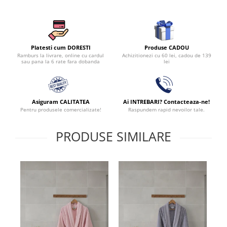
Produse CADOU
Platesti cum DORESTI
Achizitionezi cu 60 lei, cadou de 139
Ramburs la livrare, online cu cardul
lei
sau pana la 6 rate fara dobanda
Asiguram CALITATEA
Ai INTREBARI? Contacteaza-ne!
Pentru produsele comercializate!
Raspundem rapid nevoilor tale.
PRODUSE SIMILARE