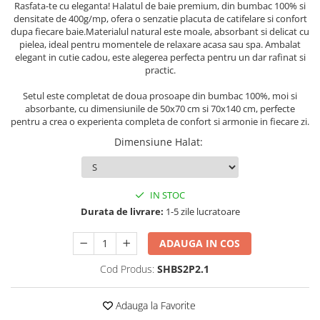
Rasfata-te cu eleganta! Halatul de baie premium, din bumbac 100% si
Persoane
Set Lenjerie Pat Blanita Iepure, 6
densitate de 400g/mp, ofera o senzatie placuta de catifelare si confort
Piese, Cu Pilota Inclusa
dupa fiecare baie.Materialul natural este moale, absorbant si delicat cu
pielea, ideal pentru momentele de relaxare acasa sau spa. Ambalat
Lenjerii De Pat Premium Collection
elegant in cutie cadou, este alegerea perfecta pentru un dar rafinat si
practic.
Set Lenjerie De Pat, 7 Piese, Cu
Pilota / Cuvertura Inclusa
Setul este completat de doua prosoape din bumbac 100%, moi si
absorbante, cu dimensiunile de 50x70 cm si 70x140 cm, perfecte
Set Lenjerie De Pat Jacquard Regal,
pentru a crea o experienta completa de confort si armonie in fiecare zi.
11 Piese, Cuvertura Inclusa
Dimensiune Halat
:
Lenjerii Damasc Egiptean King Size
Lenjerii De Pat, Finet Premium, 1
Persoana
IN STOC
Lenjerii De Pat Damasc 1 Persoana
Durata de livrare:
1-5 zile lucratoare
Lenjerii De Pat, Imprimeu 3D, 1
ADAUGA IN COS
Persoana
Cod Produs:
SHBS2P2.1
Adauga la Favorite