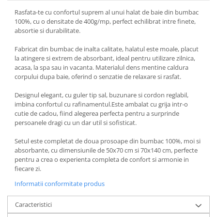
Rasfata-te cu confortul suprem al unui halat de baie din bumbac
100%, cu o densitate de 400g/mp, perfect echilibrat intre finete,
absortie si durabilitate.
Fabricat din bumbac de inalta calitate, halatul este moale, placut
la atingere si extrem de absorbant, ideal pentru utilizare zilnica,
acasa, la spa sau in vacanta. Materialul dens mentine caldura
corpului dupa baie, oferind o senzatie de relaxare si rasfat.
Designul elegant, cu guler tip sal, buzunare si cordon reglabil,
imbina confortul cu rafinamentul.Este ambalat cu grija intr-o
cutie de cadou, fiind alegerea perfecta pentru a surprinde
persoanele dragi cu un dar util si sofisticat.
Setul este completat de doua prosoape din bumbac 100%, moi si
absorbante, cu dimensiunile de 50x70 cm si 70x140 cm, perfecte
pentru a crea o experienta completa de confort si armonie in
fiecare zi.
Informatii conformitate produs
Caracteristici