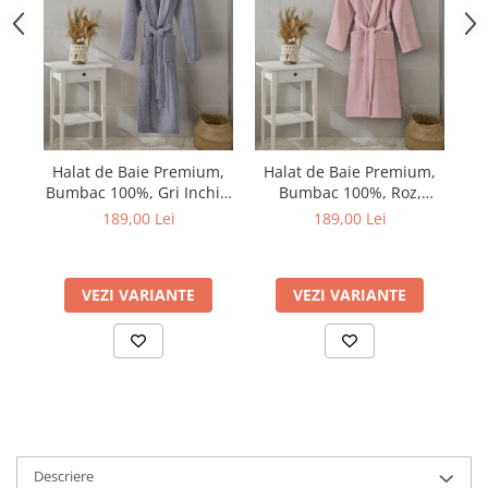
Halat de Baie Premium,
Halat de Baie Premium,
H
Bumbac 100%, Gri Inchis,
Bumbac 100%, Roz,
Ambalat in Cutie Cadou
Ambalat in Cutie Cadou
A
189,00 Lei
189,00 Lei
VEZI VARIANTE
VEZI VARIANTE
Descriere