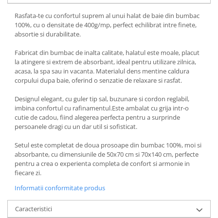
Rasfata-te cu confortul suprem al unui halat de baie din bumbac
100%, cu o densitate de 400g/mp, perfect echilibrat intre finete,
absortie si durabilitate.
Fabricat din bumbac de inalta calitate, halatul este moale, placut
la atingere si extrem de absorbant, ideal pentru utilizare zilnica,
acasa, la spa sau in vacanta. Materialul dens mentine caldura
corpului dupa baie, oferind o senzatie de relaxare si rasfat.
Designul elegant, cu guler tip sal, buzunare si cordon reglabil,
imbina confortul cu rafinamentul.Este ambalat cu grija intr-o
cutie de cadou, fiind alegerea perfecta pentru a surprinde
persoanele dragi cu un dar util si sofisticat.
Setul este completat de doua prosoape din bumbac 100%, moi si
absorbante, cu dimensiunile de 50x70 cm si 70x140 cm, perfecte
pentru a crea o experienta completa de confort si armonie in
fiecare zi.
Informatii conformitate produs
Caracteristici