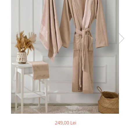
Cearceaf cu elastic
Cearceaf normal
Lenjerii De Pat Creponate
Lenjerii De Pat Bumbac Poplin 2
Persoane
Lenjerii De Pat Bumbac Poplin,
Matlasate, 2 Persoane
Lenjerii De Pat Bumbac Satinat 2
Persoane
Lenjerii De Pat Volanase
Lenjerii De Pat, Finet Premium 3D,
2 Persoane
Lenjerii De Pat Jacquard
Lenjerii De Pat Catifea
Lenjerii De Pat Cocolino
Set Lenjerie De Pat Blana
249,00 Lei
Artificiala De Iepure, 6 Piese, 2