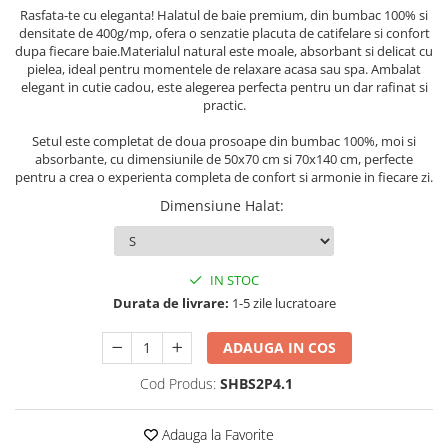
Persoane
Rasfata-te cu eleganta! Halatul de baie premium, din bumbac 100% si
Set Lenjerie Pat Blanita Iepure, 6
densitate de 400g/mp, ofera o senzatie placuta de catifelare si confort
Piese, Cu Pilota Inclusa
dupa fiecare baie.Materialul natural este moale, absorbant si delicat cu
pielea, ideal pentru momentele de relaxare acasa sau spa. Ambalat
Lenjerii De Pat Premium Collection
elegant in cutie cadou, este alegerea perfecta pentru un dar rafinat si
practic.
Set Lenjerie De Pat, 7 Piese, Cu
Pilota / Cuvertura Inclusa
Setul este completat de doua prosoape din bumbac 100%, moi si
Set Lenjerie De Pat Jacquard Regal,
absorbante, cu dimensiunile de 50x70 cm si 70x140 cm, perfecte
11 Piese, Cuvertura Inclusa
pentru a crea o experienta completa de confort si armonie in fiecare zi.
Dimensiune Halat
:
Lenjerii Damasc Egiptean King Size
Lenjerii De Pat, Finet Premium, 1
Persoana
IN STOC
Lenjerii De Pat Damasc 1 Persoana
Durata de livrare:
1-5 zile lucratoare
Lenjerii De Pat, Imprimeu 3D, 1
Persoana
ADAUGA IN COS
Cod Produs:
SHBS2P4.1
Adauga la Favorite