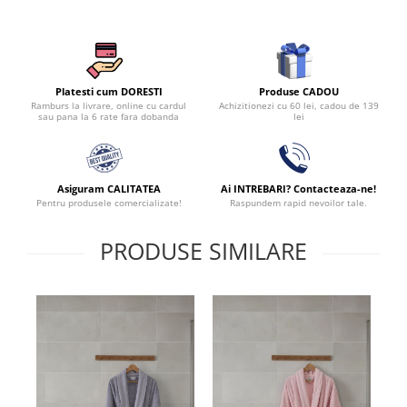
Produse CADOU
Platesti cum DORESTI
Achizitionezi cu 60 lei, cadou de 139
Ramburs la livrare, online cu cardul
lei
sau pana la 6 rate fara dobanda
Asiguram CALITATEA
Ai INTREBARI? Contacteaza-ne!
Pentru produsele comercializate!
Raspundem rapid nevoilor tale.
PRODUSE SIMILARE