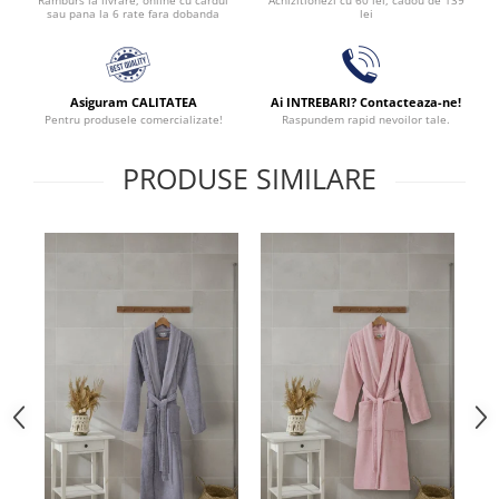
Achizitionezi cu 60 lei, cadou de 139
Ramburs la livrare, online cu cardul
lei
sau pana la 6 rate fara dobanda
Asiguram CALITATEA
Ai INTREBARI? Contacteaza-ne!
Pentru produsele comercializate!
Raspundem rapid nevoilor tale.
PRODUSE SIMILARE