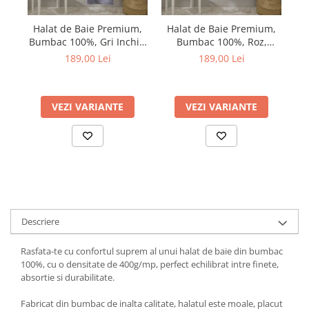
Halat de Baie Premium,
Halat de Baie Premium,
H
Bumbac 100%, Gri Inchis,
Bumbac 100%, Roz,
Ambalat in Cutie Cadou
Ambalat in Cutie Cadou
A
189,00 Lei
189,00 Lei
VEZI VARIANTE
VEZI VARIANTE
Descriere
Rasfata-te cu confortul suprem al unui halat de baie din bumbac
100%, cu o densitate de 400g/mp, perfect echilibrat intre finete,
absortie si durabilitate.
Fabricat din bumbac de inalta calitate, halatul este moale, placut