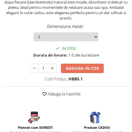
dupa fiecare baie.Materialul natural este moale, absorbant si delicat cu
Persoane
Set Lenjerie Pat Blanita Iepure, 6
pielea, ideal pentru momentele de relaxare acasa sau spa. Ambalat
elegant in cutie cadou, este alegerea perfecta pentru un dar rafinat si
Piese, Cu Pilota Inclusa
practic.
Lenjerii De Pat Premium Collection
Dimensiune Halat
:
Set Lenjerie De Pat, 7 Piese, Cu
Pilota / Cuvertura Inclusa
Set Lenjerie De Pat Jacquard Regal,
IN STOC
11 Piese, Cuvertura Inclusa
Durata de livrare:
1-5 zile lucratoare
Lenjerii Damasc Egiptean King Size
ADAUGA IN COS
Lenjerii De Pat, Finet Premium, 1
Persoana
Cod Produs:
HBB5.1
Lenjerii De Pat Damasc 1 Persoana
Adauga la Favorite
Lenjerii De Pat, Imprimeu 3D, 1
Persoana
Produse CADOU
Platesti cum DORESTI