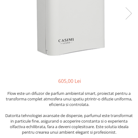
Cearceaf cu elastic
Cearceaf normal
Lenjerii De Pat Creponate
Lenjerii De Pat Bumbac Poplin 2
Persoane
Lenjerii De Pat Bumbac Poplin,
Matlasate, 2 Persoane
Lenjerii De Pat Bumbac Satinat 2
Persoane
Lenjerii De Pat Volanase
605,00 Lei
Lenjerii De Pat, Finet Premium 3D,
2 Persoane
Flow este un difuzor de parfum ambiental smart, proiectat pentru a
transforma complet atmosfera unui spatiu ptrintr-o difuzie uniforma,
Lenjerii De Pat Jacquard
eficienta si controlata.
Lenjerii De Pat Catifea
Datorita tehnologiei avansate de dispersie, parfumul este transformat
Lenjerii De Pat Cocolino
in particule fine, asigurand o acoperire constanta si o experienta
olfactiva echilibrata, fara a deveni coplesitoare. Este solutia ideala
Set Lenjerie De Pat Blana
pentru crearea unui ambient elegant si profesionist.
Artificiala De Iepure, 6 Piese, 2