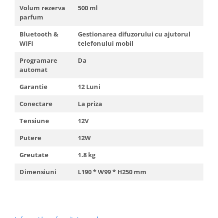
Volum rezerva
500 ml
parfum
Bluetooth &
Gestionarea difuzorului cu ajutorul
WIFI
telefonului mobil
Programare
Da
automat
Garantie
12 Luni
Conectare
La priza
Tensiune
12V
Putere
12W
Greutate
1.8 kg
Dimensiuni
L190 * W99 * H250 mm