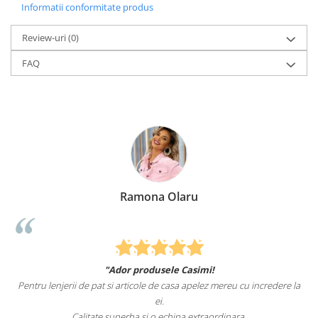
Informatii conformitate produs
Review-uri
(0)
FAQ
Olaru
Elena Suia
le Casimi!
Felcitari oameni minunati pentru produ
casa apelez mereu cu incredere la
sunteti cei mai buni. Nepotii mei au fost tar
pat.
hipa extraordinara.
Recomand cu drag si incred