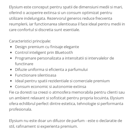
Elysium este conceput pentru spatii de dimensiuni medii si mari,
oferind o acoperire extinsa si un consum optimizat pentru
utilizare indelungata. Rezervorul generos reduce frecventa
reumplerii, iar functionarea silentioasa il face ideal pentru medii in
care confortul si discretia sunt esentiale.
Caracteristici principale:
Design premium cu finisaje elegante
Control inteligent prin Bluetooth
Programare personalizata a intensitatii si intervalelor de
functinare
Difuzie uniforma si eficienta a parfumului
Functionare silentioasa
Ideal pentru spatii rezidentiale si comerciale premium
Consum economic si autonomie extinsa
Fie ca doresti sa creezi o atmosfera memorabila pentru clienti sau
un ambient relaxant si sofisticat pentru propria locuinta, Elysium
ofera echilibrul perfect dintre estetica, tehnologie si performanta
profesionala.
Elysium nu este doar un difuzor de parfum - este o declaratie de
stil, rafinament si experienta premium.