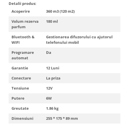
Detalii produs:
Acoperire
360 m3 (120 m2)
Volum rezerva
180 ml
parfum
Bluetooth &
Gestionarea difuzorului cu ajutorul
WIFI
telefonului mobil
Programare
Da
automat
Garantie
12 Luni
Conectare
La priza
Tensiune
12V
Putere
6W
Greutate
1.86 kg
Dimensiuni
255 * 175 * 89 mm