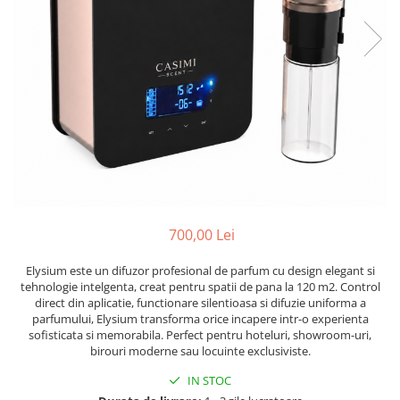
Cearceaf cu elastic
Cearceaf normal
Lenjerii De Pat Creponate
Lenjerii De Pat Bumbac Poplin 2
Persoane
Lenjerii De Pat Bumbac Poplin,
Matlasate, 2 Persoane
Lenjerii De Pat Bumbac Satinat 2
Persoane
Lenjerii De Pat Volanase
700,00 Lei
Lenjerii De Pat, Finet Premium 3D,
2 Persoane
Elysium este un difuzor profesional de parfum cu design elegant si
tehnologie intelgenta, creat pentru spatii de pana la 120 m2. Control
Lenjerii De Pat Jacquard
direct din aplicatie, functionare silentioasa si difuzie uniforma a
parfumului, Elysium transforma orice incapere intr-o experienta
Lenjerii De Pat Catifea
sofisticata si memorabila. Perfect pentru hoteluri, showroom-uri,
Lenjerii De Pat Cocolino
birouri moderne sau locuinte exclusiviste.
Set Lenjerie De Pat Blana
IN STOC
Artificiala De Iepure, 6 Piese, 2