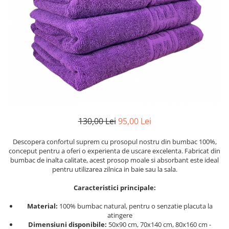
Cearceaf cu elastic
Cearceaf normal
Lenjerii De Pat Creponate
Lenjerii De Pat Bumbac Poplin 2
Persoane
Lenjerii De Pat Bumbac Poplin,
Matlasate, 2 Persoane
Lenjerii De Pat Bumbac Satinat 2
Persoane
130,00 Lei
95,00 Lei
Lenjerii De Pat Volanase
Lenjerii De Pat, Finet Premium 3D,
Descopera confortul suprem cu prosopul nostru din bumbac 100%,
conceput pentru a oferi o experienta de uscare excelenta. Fabricat din
2 Persoane
bumbac de inalta calitate, acest prosop moale si absorbant este ideal
Lenjerii De Pat Jacquard
pentru utilizarea zilnica in baie sau la sala.
Lenjerii De Pat Catifea
Caracteristici principale:
Lenjerii De Pat Cocolino
Material:
100% bumbac natural, pentru o senzatie placuta la
Set Lenjerie De Pat Blana
atingere
Dimensiuni disponibile:
50x90 cm, 70x140 cm, 80x160 cm -
Artificiala De Iepure, 6 Piese, 2