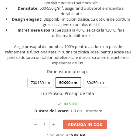
potrivite pentru toate nevoile
Persoane
Set Lenjerie Pat Blanita Iepure, 6
Densitate:
500-550 g/m², asigurand o absorbtie eficienta si
Piese, Cu Pilota Inclusa
durabilitate
Design elegant:
Disponibil in culori clasice, cu optiuni de bordura
Lenjerii De Pat Premium Collection
greceasca pentru un plus de stil
Intretinere usoara:
Se spala la 40°C, se calca la 130°C, fara
Set Lenjerie De Pat, 7 Piese, Cu
utilizarea inalbitorilor
Pilota / Cuvertura Inclusa
Alege prosopul din bumbac 100% pentru a aduce un plus de
Set Lenjerie De Pat Jacquard Regal,
rafinament si functionalitate in rutina ta zilnica. Ideal pentru acasa sau
11 Piese, Cuvertura Inclusa
pentru dotarea unitatilor hoteliere care doresc sa ofere oaspetilor o
experienta de lux.
Lenjerii Damasc Egiptean King Size
Dimensiune prosop
:
Lenjerii De Pat, Finet Premium, 1
Persoana
70X130 cm
50X90 cm
30X50 cm
Lenjerii De Pat Damasc 1 Persoana
Tip Prosop
:
Prosop de fata
Lenjerii De Pat, Imprimeu 3D, 1
Persoana
IN STOC
Durata de livrare:
1-3 zile lucratoare
ADAUGA IN COS
Cod Produs:
SP5.6B