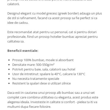
calatorii.
Designul elegant cu model grecesc (greek border) adauga un plus
de stil si rafinament, facand ca acest prosop sa fie perfect si ca
idee de cadou.
Este recomandat atat pentru uz personal, cat si pentru dotari
profesionale, fiind un prosop hotelier bumbac apreciat pentru
calitatea sa.
Beneficii esentiale:
Prosop 100% bumbac, moale si absorbant
Densitate mare: 500-550g/m²
Potrivit pentru baie, sala, calatorii sau hotel
Usor de intretinut: spalare la 40°C, calcare la 130°C
Nu necesita tratamente speciale
Rezistent la spalari dese si utilizari zilnice
Daca esti in cautarea unui prosop alb bumbac sau a unui set
complet care combina utilitatea cu eleganta, acest produs este
alegerea ideala. Investeste in calitate si confort - pielea ta iti va
multumi dupa fiecare folosire.