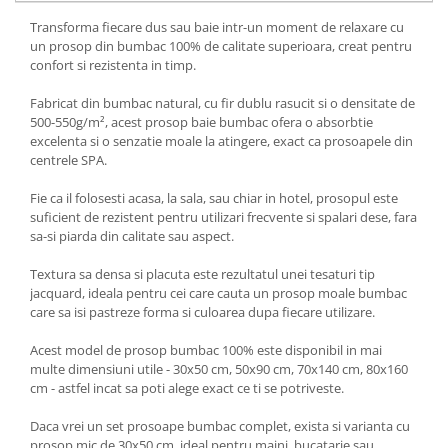
Transforma fiecare dus sau baie intr-un moment de relaxare cu
un prosop din bumbac 100% de calitate superioara, creat pentru
confort si rezistenta in timp.
Fabricat din bumbac natural, cu fir dublu rasucit si o densitate de
500-550g/m², acest prosop baie bumbac ofera o absorbtie
excelenta si o senzatie moale la atingere, exact ca prosoapele din
centrele SPA.
Fie ca il folosesti acasa, la sala, sau chiar in hotel, prosopul este
suficient de rezistent pentru utilizari frecvente si spalari dese, fara
sa-si piarda din calitate sau aspect.
Textura sa densa si placuta este rezultatul unei tesaturi tip
jacquard, ideala pentru cei care cauta un prosop moale bumbac
care sa isi pastreze forma si culoarea dupa fiecare utilizare.
Acest model de prosop bumbac 100% este disponibil in mai
multe dimensiuni utile - 30x50 cm, 50x90 cm, 70x140 cm, 80x160
cm - astfel incat sa poti alege exact ce ti se potriveste.
Daca vrei un set prosoape bumbac complet, exista si varianta cu
prosop mic de 30x50 cm, ideal pentru maini, bucatarie sau