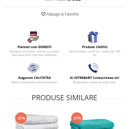
Adauga la Favorite
Produse CADOU
Platesti cum DORESTI
Achizitionezi cu 60 lei, cadou de 139
Ramburs la livrare, online cu cardul
lei
sau pana la 6 rate fara dobanda
Asiguram CALITATEA
Ai INTREBARI? Contacteaza-ne!
Pentru produsele comercializate!
Raspundem rapid nevoilor tale.
PRODUSE SIMILARE
-27%
-27%