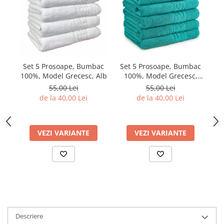
Set 5 Prosoape, Bumbac
Set 5 Prosoape, Bumbac
S
100%, Model Grecesc, Alb
100%, Model Grecesc,
Green dark
55,00 Lei
55,00 Lei
de la 40,00 Lei
de la 40,00 Lei
VEZI VARIANTE
VEZI VARIANTE
Descriere