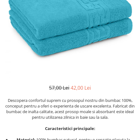
Cearceaf cu elastic
Cearceaf normal
Lenjerii De Pat Creponate
Lenjerii De Pat Bumbac Poplin 2
Persoane
Lenjerii De Pat Bumbac Poplin,
Matlasate, 2 Persoane
Lenjerii De Pat Bumbac Satinat 2
Persoane
Lenjerii De Pat Volanase
Lenjerii De Pat, Finet Premium 3D,
57,00 Lei
42,00 Lei
2 Persoane
Descopera confortul suprem cu prosopul nostru din bumbac 100%,
Lenjerii De Pat Jacquard
conceput pentru a oferi o experienta de uscare excelenta. Fabricat din
bumbac de inalta calitate, acest prosop moale si absorbant este ideal
Lenjerii De Pat Catifea
pentru utilizarea zilnica in baie sau la sala.
Lenjerii De Pat Cocolino
Caracteristici principale:
Set Lenjerie De Pat Blana
Artificiala De Iepure, 6 Piese, 2
Material:
100% bumbac natural, pentru o senzatie placuta la