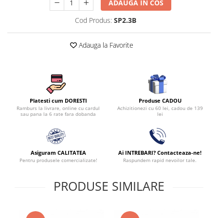
ADAUGA IN COS
Cod Produs:
SP2.3B
Adauga la Favorite
Produse CADOU
Platesti cum DORESTI
Achizitionezi cu 60 lei, cadou de 139
Ramburs la livrare, online cu cardul
lei
sau pana la 6 rate fara dobanda
Asiguram CALITATEA
Ai INTREBARI? Contacteaza-ne!
Pentru produsele comercializate!
Raspundem rapid nevoilor tale.
PRODUSE SIMILARE