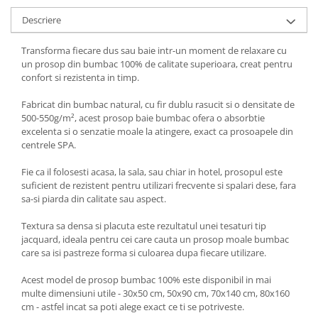
Descriere
Transforma fiecare dus sau baie intr-un moment de relaxare cu
un prosop din bumbac 100% de calitate superioara, creat pentru
confort si rezistenta in timp.
Fabricat din bumbac natural, cu fir dublu rasucit si o densitate de
500-550g/m², acest prosop baie bumbac ofera o absorbtie
excelenta si o senzatie moale la atingere, exact ca prosoapele din
centrele SPA.
Fie ca il folosesti acasa, la sala, sau chiar in hotel, prosopul este
suficient de rezistent pentru utilizari frecvente si spalari dese, fara
sa-si piarda din calitate sau aspect.
Textura sa densa si placuta este rezultatul unei tesaturi tip
jacquard, ideala pentru cei care cauta un prosop moale bumbac
care sa isi pastreze forma si culoarea dupa fiecare utilizare.
Acest model de prosop bumbac 100% este disponibil in mai
multe dimensiuni utile - 30x50 cm, 50x90 cm, 70x140 cm, 80x160
cm - astfel incat sa poti alege exact ce ti se potriveste.