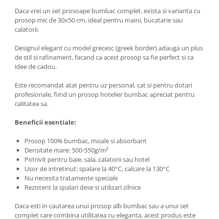
Daca vrei un set prosoape bumbac complet, exista si varianta cu
prosop mic de 30x50 cm, ideal pentru maini, bucatarie sau
calatorii.
Designul elegant cu model grecesc (greek border) adauga un plus
de stil si rafinament, facand ca acest prosop sa fie perfect si ca
idee de cadou.
Este recomandat atat pentru uz personal, cat si pentru dotari
profesionale, fiind un prosop hotelier bumbac apreciat pentru
calitatea sa.
Beneficii esentiale:
Prosop 100% bumbac, moale si absorbant
Densitate mare: 500-550g/m²
Potrivit pentru baie, sala, calatorii sau hotel
Usor de intretinut: spalare la 40°C, calcare la 130°C
Nu necesita tratamente speciale
Rezistent la spalari dese si utilizari zilnice
Daca esti in cautarea unui prosop alb bumbac sau a unui set
complet care combina utilitatea cu eleganta, acest produs este