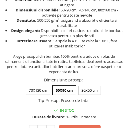
Persoane
atingere
Set Lenjerie Pat Blanita Iepure, 6
Dimensiuni disponibile:
50x90 cm, 70x140 cm, 80x160 cm -
Piese, Cu Pilota Inclusa
potrivite pentru toate nevoile
Densitate:
500-550 g/m², asigurand o absorbtie eficienta si
Lenjerii De Pat Premium Collection
durabilitate
Set Lenjerie De Pat, 7 Piese, Cu
Design elegant:
Disponibil in culori clasice, cu optiuni de bordura
greceasca pentru un plus de stil
Pilota / Cuvertura Inclusa
Intretinere usoara:
Se spala la 40°C, se calca la 130°C, fara
Set Lenjerie De Pat Jacquard Regal,
utilizarea inalbitorilor
11 Piese, Cuvertura Inclusa
Alege prosopul din bumbac 100% pentru a aduce un plus de
Lenjerii Damasc Egiptean King Size
rafinament si functionalitate in rutina ta zilnica. Ideal pentru acasa sau
pentru dotarea unitatilor hoteliere care doresc sa ofere oaspetilor o
Lenjerii De Pat, Finet Premium, 1
experienta de lux.
Persoana
Dimensiune prosop
:
Lenjerii De Pat Damasc 1 Persoana
70X130 cm
50X90 cm
30X50 cm
Lenjerii De Pat, Imprimeu 3D, 1
Persoana
Tip Prosop
:
Prosop de fata
IN STOC
Durata de livrare:
1-3 zile lucratoare