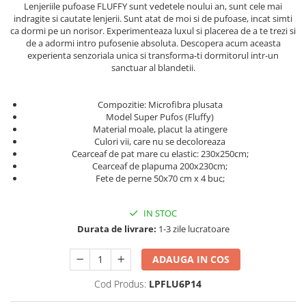
Lenjeriile pufoase FLUFFY sunt vedetele noului an, sunt cele mai
Persoane
Set Lenjerie Pat Blanita Iepure, 6
indragite si cautate lenjerii. Sunt atat de moi si de pufoase, incat simti
Piese, Cu Pilota Inclusa
ca dormi pe un norisor. Experimenteaza luxul si placerea de a te trezi si
de a adormi intro pufosenie absoluta. Descopera acum aceasta
Lenjerii De Pat Premium Collection
experienta senzoriala unica si transforma-ti dormitorul intr-un
sanctuar al blandetii.
Set Lenjerie De Pat, 7 Piese, Cu
Pilota / Cuvertura Inclusa
Compozitie: Microfibra plusata
Set Lenjerie De Pat Jacquard Regal,
Model Super Pufos (Fluffy)
11 Piese, Cuvertura Inclusa
Material moale, placut la atingere
Culori vii, care nu se decoloreaza
Lenjerii Damasc Egiptean King Size
Cearceaf de pat mare cu elastic: 230x250cm;
Lenjerii De Pat, Finet Premium, 1
Cearceaf de plapuma 200x230cm;
Persoana
Fete de perne 50x70 cm x 4 buc;
Lenjerii De Pat Damasc 1 Persoana
IN STOC
Lenjerii De Pat, Imprimeu 3D, 1
Durata de livrare:
1-3 zile lucratoare
Persoana
ADAUGA IN COS
Cod Produs:
LPFLU6P14