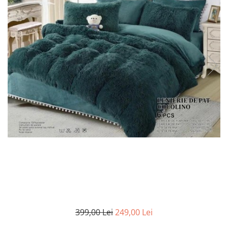
Cearceaf cu elastic
Cearceaf normal
Lenjerii De Pat Creponate
Lenjerii De Pat Bumbac Poplin 2
Persoane
Lenjerii De Pat Bumbac Poplin,
Matlasate, 2 Persoane
Lenjerii De Pat Bumbac Satinat 2
Persoane
Lenjerii De Pat Volanase
Lenjerii De Pat, Finet Premium 3D,
2 Persoane
Lenjerii De Pat Jacquard
Lenjerii De Pat Catifea
Lenjerii De Pat Cocolino
399,00 Lei
249,00 Lei
Set Lenjerie De Pat Blana
Artificiala De Iepure, 6 Piese, 2