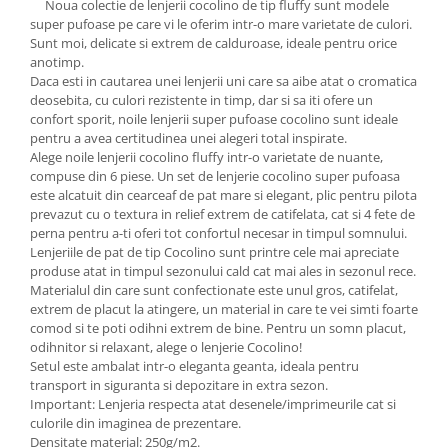
Noua colectie de lenjerii cocolino de tip fluffy sunt modele
super pufoase pe care vi le oferim intr-o mare varietate de culori.
Sunt moi, delicate si extrem de calduroase, ideale pentru orice
anotimp.
Daca esti in cautarea unei lenjerii uni care sa aibe atat o cromatica
deosebita, cu culori rezistente in timp, dar si sa iti ofere un
confort sporit, noile lenjerii super pufoase cocolino sunt ideale
pentru a avea certitudinea unei alegeri total inspirate.
Alege noile lenjerii cocolino fluffy intr-o varietate de nuante,
compuse din 6 piese. Un set de lenjerie cocolino super pufoasa
este alcatuit din cearceaf de pat mare si elegant, plic pentru pilota
prevazut cu o textura in relief extrem de catifelata, cat si 4 fete de
perna pentru a-ti oferi tot confortul necesar in timpul somnului.
Lenjeriile de pat de tip Cocolino sunt printre cele mai apreciate
produse atat in timpul sezonului cald cat mai ales in sezonul rece.
Materialul din care sunt confectionate este unul gros, catifelat,
extrem de placut la atingere, un material in care te vei simti foarte
comod si te poti odihni extrem de bine. Pentru un somn placut,
odihnitor si relaxant, alege o lenjerie Cocolino!
Setul este ambalat intr-o eleganta geanta, ideala pentru
transport in siguranta si depozitare in extra sezon.
Important: Lenjeria respecta atat desenele/imprimeurile cat si
culorile din imaginea de prezentare.
Densitate material: 250g/m2.