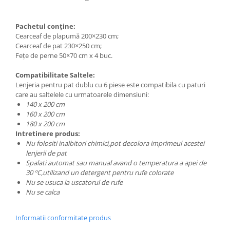
Pachetul conține:
Cearceaf de plapumă 200×230 cm;
Cearceaf de pat 230×250 cm;
Fețe de perne 50×70 cm x 4 buc.
Compatibilitate Saltele:
Lenjeria pentru pat dublu cu 6 piese este compatibila cu paturi
care au saltelele cu urmatoarele dimensiuni:
140 x 200 cm
160 x 200 cm
180 x 200 cm
Intretinere produs:
Nu folositi inalbitori chimici,pot decolora imprimeul acestei
lenjerii de pat
Spalati automat sau manual avand o temperatura a apei de
30 ºC,utilizand un detergent pentru rufe colorate
Nu se usuca la uscatorul de rufe
Nu se calca
Informatii conformitate produs