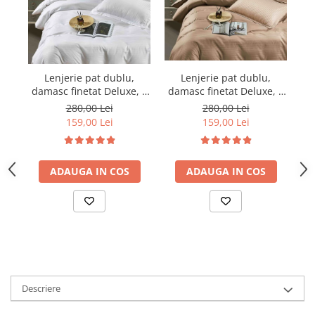
Lenjerie pat dublu,
Lenjerie pat dublu,
damasc finetat Deluxe, 6
damasc finetat Deluxe, 6
da
piese, cearceaf pat cu
piese, cearceaf pat cu
280,00 Lei
280,00 Lei
elastic, Maro
elastic, Alb
159,00 Lei
159,00 Lei
ADAUGA IN COS
ADAUGA IN COS
Descriere