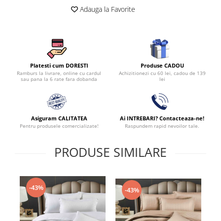
Adauga la Favorite
Produse CADOU
Platesti cum DORESTI
Achizitionezi cu 60 lei, cadou de 139
Ramburs la livrare, online cu cardul
lei
sau pana la 6 rate fara dobanda
Asiguram CALITATEA
Ai INTREBARI? Contacteaza-ne!
Pentru produsele comercializate!
Raspundem rapid nevoilor tale.
PRODUSE SIMILARE
-43%
-43%