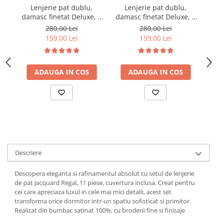
Lenjerie pat dublu,
Lenjerie pat dublu,
damasc finetat Deluxe, 6
damasc finetat Deluxe, 6
da
piese, cearceaf pat cu
piese, cearceaf pat cu
280,00 Lei
280,00 Lei
elastic, Maro
elastic, Alb
159,00 Lei
159,00 Lei
ADAUGA IN COS
ADAUGA IN COS
Descriere
Descopera eleganta si rafinamentul absolut cu setul de lenjerie
de pat Jacquard Regal, 11 piese, cuvertura inclusa. Creat pentru
cei care apreciaza luxul in cele mai mici detalii, acest set
transforma orice dormitor intr-un spatiu sofisticat si primitor.
Realizat din bumbac satinat 100%, cu broderii fine si finisaje