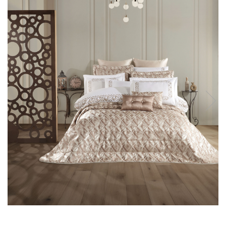
Cearceaf cu elastic
Cearceaf normal
Lenjerii De Pat Creponate
Lenjerii De Pat Bumbac Poplin 2
Persoane
Lenjerii De Pat Bumbac Poplin,
Matlasate, 2 Persoane
Lenjerii De Pat Bumbac Satinat 2
Persoane
Lenjerii De Pat Volanase
Lenjerii De Pat, Finet Premium 3D,
2 Persoane
Lenjerii De Pat Jacquard
Lenjerii De Pat Catifea
Lenjerii De Pat Cocolino
Set Lenjerie De Pat Blana
Artificiala De Iepure, 6 Piese, 2