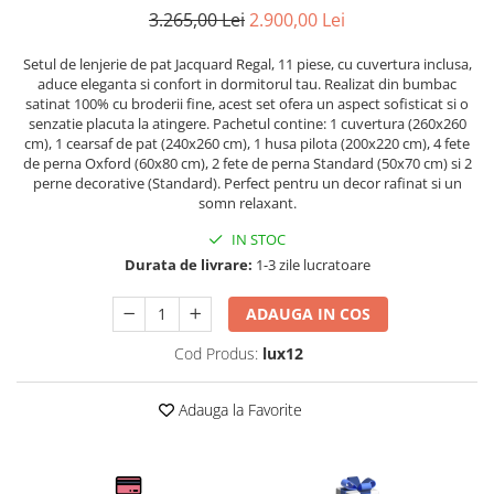
Persoane
3.265,00 Lei
2.900,00 Lei
Set Lenjerie Pat Blanita Iepure, 6
Piese, Cu Pilota Inclusa
Setul de lenjerie de pat Jacquard Regal, 11 piese, cu cuvertura inclusa,
Lenjerii De Pat Premium Collection
aduce eleganta si confort in dormitorul tau. Realizat din bumbac
satinat 100% cu broderii fine, acest set ofera un aspect sofisticat si o
Set Lenjerie De Pat, 7 Piese, Cu
senzatie placuta la atingere. Pachetul contine: 1 cuvertura (260x260
Pilota / Cuvertura Inclusa
cm), 1 cearsaf de pat (240x260 cm), 1 husa pilota (200x220 cm), 4 fete
de perna Oxford (60x80 cm), 2 fete de perna Standard (50x70 cm) si 2
Set Lenjerie De Pat Jacquard Regal,
perne decorative (Standard). Perfect pentru un decor rafinat si un
11 Piese, Cuvertura Inclusa
somn relaxant.
Lenjerii Damasc Egiptean King Size
IN STOC
Lenjerii De Pat, Finet Premium, 1
Durata de livrare:
1-3 zile lucratoare
Persoana
ADAUGA IN COS
Lenjerii De Pat Damasc 1 Persoana
Cod Produs:
lux12
Lenjerii De Pat, Imprimeu 3D, 1
Persoana
Adauga la Favorite