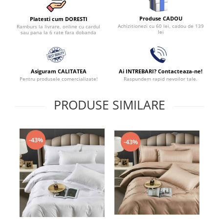
Produse CADOU
Platesti cum DORESTI
Achizitionezi cu 60 lei, cadou de 139
Ramburs la livrare, online cu cardul
lei
sau pana la 6 rate fara dobanda
Asiguram CALITATEA
Ai INTREBARI? Contacteaza-ne!
Pentru produsele comercializate!
Raspundem rapid nevoilor tale.
PRODUSE SIMILARE
-43%
-43%