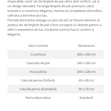
impecabile, acest set de lenjerie de pat ofera atat confort, cat si
un design deosebit. Pe langa lenjeria de pat premium, setul
include si o cuvertura eleganta, menita sa completeze atmosfera
rafinata a dormitorului tau.
Pernele decorative adauga un plus de stil, iar fiecare element al
acestui set de lenjerie de pat a fost conceput cu atentie pentru a
oferi o experienta de lux, invaluind somnul tau in confort si
eleganta.
Setul Contine
Dimensiuni
Cuvertura
260 x 260 cm
Cearceas de pat
240 x 260 cm
Husa pilota
200 x 220 cm
Fata de perna (Oxford)
60 x 80 cm
Fata de perna (Standard)
50 x 70 cm
Perna decorativa
Standard