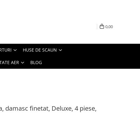
0,00
RTURI
HUSE DE SCAUN
TATE AER
BLOG
a, damasc finetat, Deluxe, 4 piese,