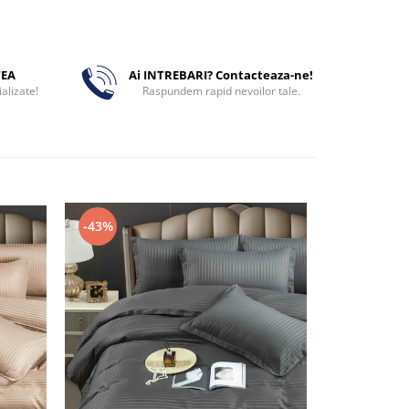
TEA
Ai INTREBARI? Contacteaza-ne!
alizate!
Raspundem rapid nevoilor tale.
-43%
-43%