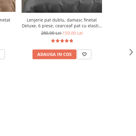
Lenjerie pat dublu, damasc finetat
Lenjerie pa
inetat
Deluxe, 6 piese, cearceaf pat cu elastic,
Deluxe, 6 pies
Gri Inchis
280,00 Lei
159,00 Lei
280,
ADAUGA IN COS
ADAU