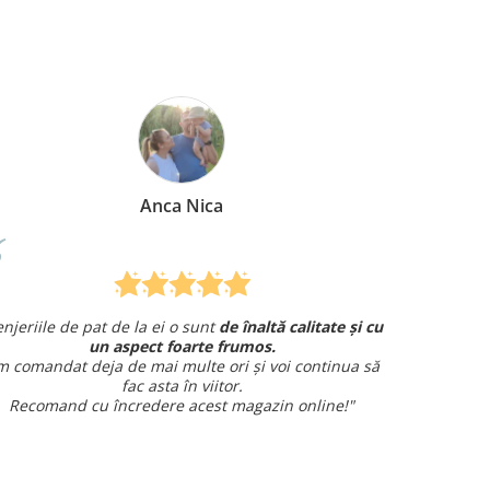
Mirela Vermesan
înaltă calitate și cu
Am comandat o lenjerie de pat pentru 
mos.
și am avut o întrebare și
am primit un răspun
și voi continua să
amabil.
Sunt foarte mulțumită!
gazin online!"