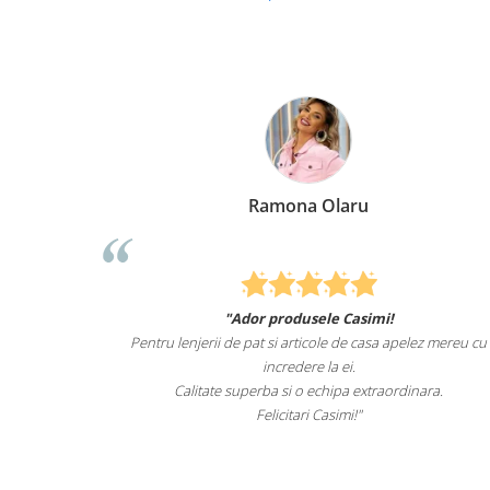
Ramona Olaru
Elena
dor produsele Casimi!
Felcitari oameni minunati pent
 pat si articole de casa apelez mereu cu
sunteti cei mai buni. Nepotii
incredere la ei.
lenjeriil
perba si o echipa extraordinara.
Recomand cu drag s
Felicitari Casimi!"