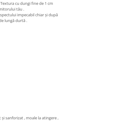
. Textura cu dungi fine de 1 cm
mitorului tău .
 aspectului impecabil chiar și după
i de lungă durtă .
și sanforizat , moale la atingere ,