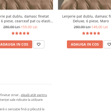
rie pat dublu, damasc finetat
Lenjerie pat dublu, damasc f
 6 piese, cearceaf pat cu elastic,
Deluxe, 6 piese, Maro
Maro
280,00 Lei
159,00 Lei
280,00 Lei
149,00 Lei
ADAUGA IN COS
ADAUGA IN COS
inetat striat ,
ideală atât pentru
tenței sale ridicate la utilizare
ră o senzație fină și plăcută la