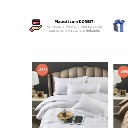
Persoane
Set Lenjerie Pat Blanita Iepure, 6
Piese, Cu Pilota Inclusa
Platesti cum DORESTI
Lenjerii De Pat Premium Collection
Ramburs la livrare, online cu cardul
Set Lenjerie De Pat, 7 Piese, Cu
sau pana la 6 rate fara dobanda
Pilota / Cuvertura Inclusa
Set Lenjerie De Pat Jacquard Regal,
11 Piese, Cuvertura Inclusa
Lenjerii Damasc Egiptean King Size
Lenjerii De Pat, Finet Premium, 1
-43%
-43
Persoana
Lenjerii De Pat Damasc 1 Persoana
Lenjerii De Pat, Imprimeu 3D, 1
Persoana