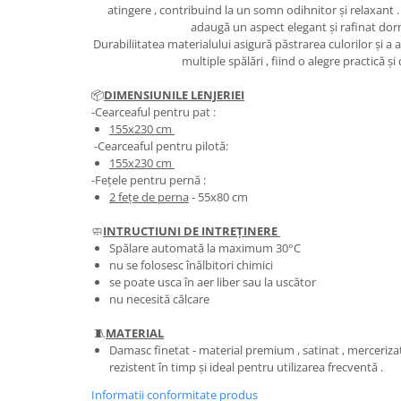
atingere , contribuind la un somn odihnitor și relaxant 
adaugă un aspect elegant și rafinat dor
Durabiliitatea materialului asigură păstrarea culorilor și a
multiple spălări , fiind o alegre practică ș
📦
DIMENSIUNILE LENJERIEI
-Cearceaful pentru pat :
155x230 cm
-Cearceaful pentru pilotă:
155x230 cm
-Fețele pentru pernă :
2 fețe de perna
- 55x80 cm
🧼
INTRUCTIUNI DE INTREȚINERE
Spălare automată la maximum 30°C
nu se folosesc înălbitori chimici
se poate usca în aer liber sau la uscător
nu necesită călcare
🧵
MATERIAL
Damasc finetat - material premium , satinat , mercerizat 
rezistent în timp și ideal pentru utilizarea frecventă .
Informatii conformitate produs