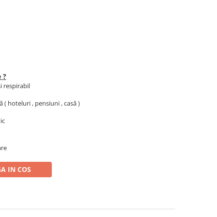
 ?
i respirabil
 ( hoteluri , pensiuni , casă )
tic
are
A IN COS