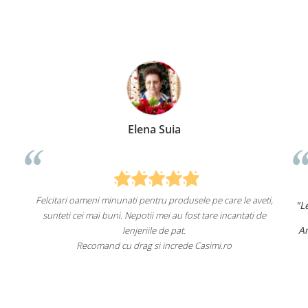
 Suia
Anca Nica
ru produsele pe care le aveti,
"Lenjeriile de pat de la ei o sunt
de 
 mei au fost tare incantati de
un aspect foarte fru
Am comandat deja de mai multe ori 
e de pat.
fac asta în viitor.
i increde Casimi.ro
Recomand cu încredere acest ma