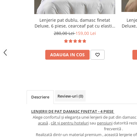
Lenjerie pat dublu, damasc finetat
Lenje
Deluxe, 6 piese, cearceaf pat cu elastic,
Deluxe,
Alb
280,00 Lei
159,00 Lei
ADAUGA IN COS
Review-uri
(0)
Descriere
LENJERII DE PAT DAMASC FINETAT - 4 PIESE
Alege confortul și eleganța unei lenjerii de pat din damasc f
acasă
,
cât și pentru hoteluri
sau
pensiuni
datorită rezis
frecventă .
Realizată dintr-un material premium , această lenjerie ofe