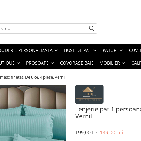
RODERIE PERSONALIZATA
HUSE DE PAT
PATURI
CUVE
UTIQUE
PROSOAPE
COVORASE BAIE
MOBILIER
CALI
masc finetat, Deluxe, 4 piese, Vernil
Lenjerie pat 1 persoan
Vernil
199,00 Lei
139,00 Lei