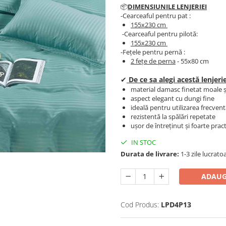
📦
DIMENSIUNILE LENJERIEI
-Cearceaful pentru pat :
155x230 cm
-Cearceaful pentru pilotă:
155x230 cm
-Fețele pentru pernă :
2 fețe de perna
- 55x80 cm
✔
De ce sa alegi acestă lenjerie
material damasc finetat moale ș
aspect elegant cu dungi fine
ideală pentru utilizarea frecventă
rezistentă la spălări repetate
ușor de întreținut și foarte prac
IN STOC
Durata de livrare:
1-3 zile lucrato
ADAUG
Cod Produs:
LPD4P13