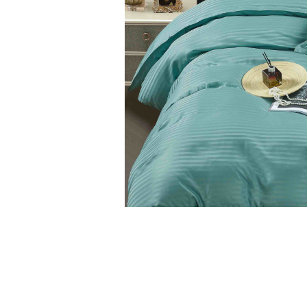
Cearceaf cu elastic
Cearceaf normal
Lenjerii De Pat Creponate
Lenjerii De Pat Bumbac Poplin 2
Persoane
Lenjerii De Pat Bumbac Poplin,
Matlasate, 2 Persoane
Lenjerii De Pat Bumbac Satinat 2
Persoane
Lenjerii De Pat Volanase
Lenjerii De Pat, Finet Premium 3D,
2 Persoane
Distribuie
Lenjerii De Pat Jacquard
pe
Facebook
Lenjerii De Pat Catifea
Lenjerii De Pat Cocolino
Set Lenjerie De Pat Blana
Artificiala De Iepure, 6 Piese, 2