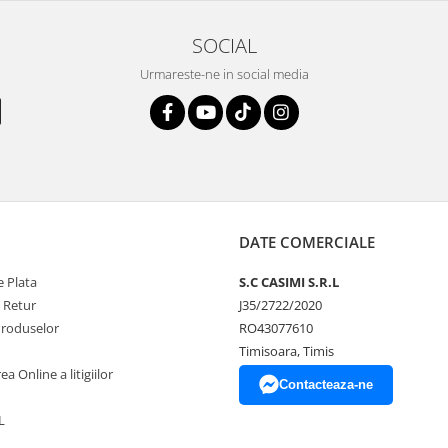
SOCIAL
Urmareste-ne in social media
DATE COMERCIALE
 Plata
S.C CASIMI S.R.L
e Retur
J35/2722/2020
Produselor
RO43077610
Timisoara, Timis
a Online a litigiilor
Contacteaza-ne
L