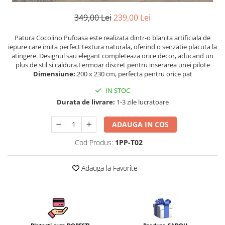
Persoane
Set Lenjerie Pat Blanita Iepure, 6
349,00 Lei
239,00 Lei
Piese, Cu Pilota Inclusa
Patura Cocolino Pufoasa este realizata dintr-o blanita artificiala de
Lenjerii De Pat Premium Collection
iepure care imita perfect textura naturala, oferind o senzatie placuta la
Set Lenjerie De Pat, 7 Piese, Cu
atingere. Designul sau elegant completeaza orice decor, aducand un
Pilota / Cuvertura Inclusa
plus de stil si caldura.Fermoar discret pentru inserarea unei pilote
Dimensiune:
200 x 230 cm, perfecta pentru orice pat
Set Lenjerie De Pat Jacquard Regal,
11 Piese, Cuvertura Inclusa
IN STOC
Durata de livrare:
1-3 zile lucratoare
Lenjerii Damasc Egiptean King Size
Lenjerii De Pat, Finet Premium, 1
ADAUGA IN COS
Persoana
Cod Produs:
1PP-T02
Lenjerii De Pat Damasc 1 Persoana
Lenjerii De Pat, Imprimeu 3D, 1
Adauga la Favorite
Persoana