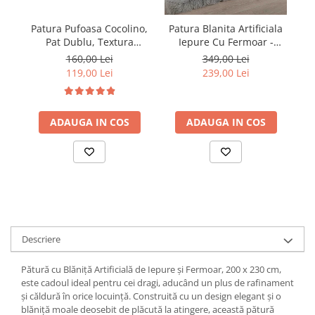
Patura Pufoasa Cocolino,
Pa
Patura Blanita Artificiala
Pat Dublu, Textura
Iepure Cu Fermoar -
Reiata, Crem
Turcoaz
160,00 Lei
349,00 Lei
119,00 Lei
239,00 Lei
ADAUGA IN COS
ADAUGA IN COS
Descriere
Pătură cu Blăniță Artificială de Iepure și Fermoar, 200 x 230 cm,
este cadoul ideal pentru cei dragi, aducând un plus de rafinament
și căldură în orice locuință. Construită cu un design elegant și o
blăniță moale deosebit de plăcută la atingere, această pătură