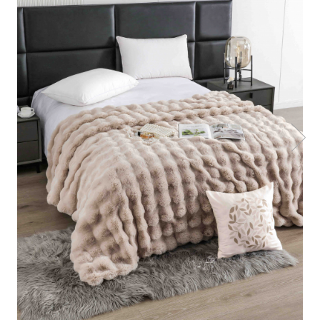
Cearceaf cu elastic
Cearceaf normal
Lenjerii De Pat Creponate
Lenjerii De Pat Bumbac Poplin 2
Persoane
Lenjerii De Pat Bumbac Poplin,
Matlasate, 2 Persoane
Lenjerii De Pat Bumbac Satinat 2
Persoane
Lenjerii De Pat Volanase
Lenjerii De Pat, Finet Premium 3D,
2 Persoane
Lenjerii De Pat Jacquard
Lenjerii De Pat Catifea
Lenjerii De Pat Cocolino
Set Lenjerie De Pat Blana
Artificiala De Iepure, 6 Piese, 2