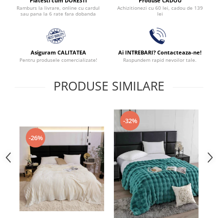
Produse CADOU
Platesti cum DORESTI
Achizitionezi cu 60 lei, cadou de 139
Ramburs la livrare, online cu cardul
lei
sau pana la 6 rate fara dobanda
Asiguram CALITATEA
Ai INTREBARI? Contacteaza-ne!
Pentru produsele comercializate!
Raspundem rapid nevoilor tale.
PRODUSE SIMILARE
-32%
-26%