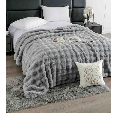
Cearceaf cu elastic
Cearceaf normal
Lenjerii De Pat Creponate
Lenjerii De Pat Bumbac Poplin 2
Persoane
Lenjerii De Pat Bumbac Poplin,
Matlasate, 2 Persoane
Lenjerii De Pat Bumbac Satinat 2
Persoane
Lenjerii De Pat Volanase
Lenjerii De Pat, Finet Premium 3D,
2 Persoane
Lenjerii De Pat Jacquard
Lenjerii De Pat Catifea
Lenjerii De Pat Cocolino
Set Lenjerie De Pat Blana
Artificiala De Iepure, 6 Piese, 2