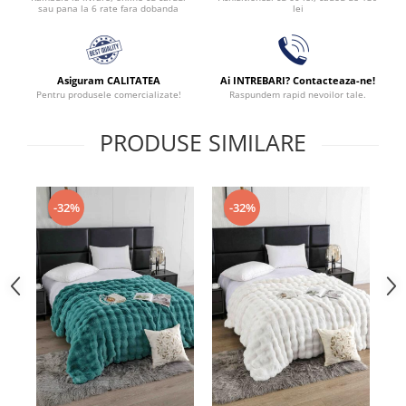
lei
sau pana la 6 rate fara dobanda
Asiguram CALITATEA
Ai INTREBARI? Contacteaza-ne!
Pentru produsele comercializate!
Raspundem rapid nevoilor tale.
PRODUSE SIMILARE
-32%
-32%