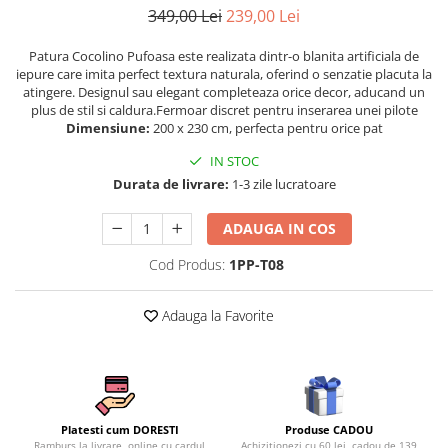
Persoane
349,00 Lei
239,00 Lei
Set Lenjerie Pat Blanita Iepure, 6
Piese, Cu Pilota Inclusa
Patura Cocolino Pufoasa este realizata dintr-o blanita artificiala de
iepure care imita perfect textura naturala, oferind o senzatie placuta la
Lenjerii De Pat Premium Collection
atingere. Designul sau elegant completeaza orice decor, aducand un
Set Lenjerie De Pat, 7 Piese, Cu
plus de stil si caldura.Fermoar discret pentru inserarea unei pilote
Pilota / Cuvertura Inclusa
Dimensiune:
200 x 230 cm, perfecta pentru orice pat
Set Lenjerie De Pat Jacquard Regal,
IN STOC
11 Piese, Cuvertura Inclusa
Durata de livrare:
1-3 zile lucratoare
Lenjerii Damasc Egiptean King Size
ADAUGA IN COS
Lenjerii De Pat, Finet Premium, 1
Persoana
Cod Produs:
1PP-T08
Lenjerii De Pat Damasc 1 Persoana
Adauga la Favorite
Lenjerii De Pat, Imprimeu 3D, 1
Persoana
Produse CADOU
Platesti cum DORESTI
Achizitionezi cu 60 lei, cadou de 139
Ramburs la livrare, online cu cardul