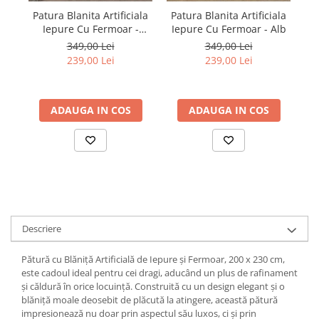
Patura Blanita Artificiala
Patura Blanita Artificiala
Iepure Cu Fermoar -
Iepure Cu Fermoar - Alb
Turcoaz
349,00 Lei
349,00 Lei
239,00 Lei
239,00 Lei
ADAUGA IN COS
ADAUGA IN COS
Descriere
Pătură cu Blăniță Artificială de Iepure și Fermoar, 200 x 230 cm,
este cadoul ideal pentru cei dragi, aducând un plus de rafinament
și căldură în orice locuință. Construită cu un design elegant și o
blăniță moale deosebit de plăcută la atingere, această pătură
impresionează nu doar prin aspectul său luxos, ci și prin