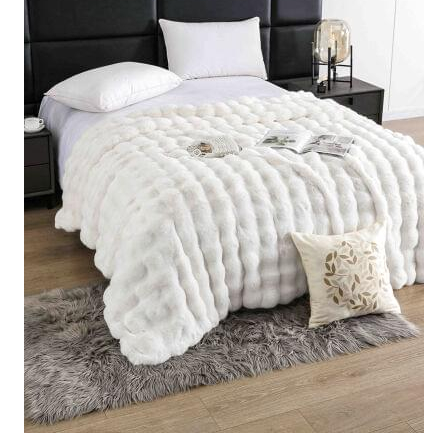
Cearceaf cu elastic
Cearceaf normal
Lenjerii De Pat Creponate
Lenjerii De Pat Bumbac Poplin 2
Persoane
Lenjerii De Pat Bumbac Poplin,
Matlasate, 2 Persoane
Lenjerii De Pat Bumbac Satinat 2
Persoane
Lenjerii De Pat Volanase
Lenjerii De Pat, Finet Premium 3D,
2 Persoane
Lenjerii De Pat Jacquard
Lenjerii De Pat Catifea
Lenjerii De Pat Cocolino
Set Lenjerie De Pat Blana
Artificiala De Iepure, 6 Piese, 2