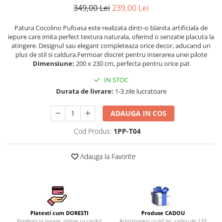
Persoane
349,00 Lei
239,00 Lei
Set Lenjerie Pat Blanita Iepure, 6
Piese, Cu Pilota Inclusa
Patura Cocolino Pufoasa este realizata dintr-o blanita artificiala de
iepure care imita perfect textura naturala, oferind o senzatie placuta la
Lenjerii De Pat Premium Collection
atingere. Designul sau elegant completeaza orice decor, aducand un
Set Lenjerie De Pat, 7 Piese, Cu
plus de stil si caldura.Fermoar discret pentru inserarea unei pilote
Pilota / Cuvertura Inclusa
Dimensiune:
200 x 230 cm, perfecta pentru orice pat
Set Lenjerie De Pat Jacquard Regal,
IN STOC
11 Piese, Cuvertura Inclusa
Durata de livrare:
1-3 zile lucratoare
Lenjerii Damasc Egiptean King Size
ADAUGA IN COS
Lenjerii De Pat, Finet Premium, 1
Persoana
Cod Produs:
1PP-T04
Lenjerii De Pat Damasc 1 Persoana
Adauga la Favorite
Lenjerii De Pat, Imprimeu 3D, 1
Persoana
Produse CADOU
Platesti cum DORESTI
Achizitionezi cu 60 lei, cadou de 139
Ramburs la livrare, online cu cardul