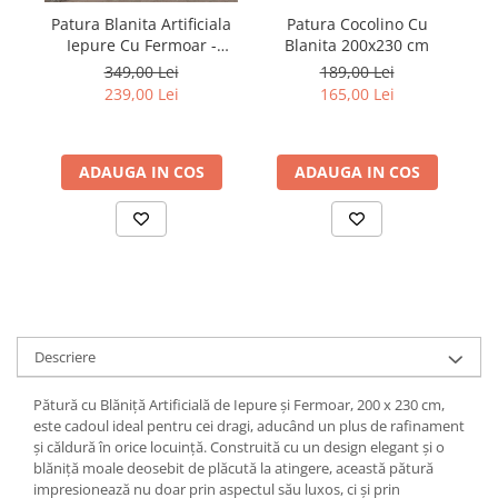
Patura Blanita Artificiala
Patura Cocolino Cu
Iepure Cu Fermoar -
Blanita 200x230 cm
Turcoaz
349,00 Lei
189,00 Lei
239,00 Lei
165,00 Lei
ADAUGA IN COS
ADAUGA IN COS
Descriere
Pătură cu Blăniță Artificială de Iepure și Fermoar, 200 x 230 cm,
este cadoul ideal pentru cei dragi, aducând un plus de rafinament
și căldură în orice locuință. Construită cu un design elegant și o
blăniță moale deosebit de plăcută la atingere, această pătură
impresionează nu doar prin aspectul său luxos, ci și prin