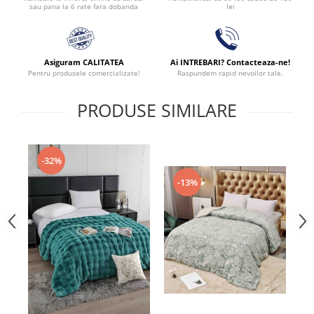
lei
sau pana la 6 rate fara dobanda
Asiguram CALITATEA
Ai INTREBARI? Contacteaza-ne!
Pentru produsele comercializate!
Raspundem rapid nevoilor tale.
PRODUSE SIMILARE
-32%
-13%