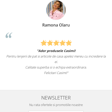
na Olaru
Elena 
dusele Casimi!
Felcitari oameni minunati pentru
le de casa apelez mereu cu incredere la
sunteti cei mai buni. Nepotii mei au fo
ei.
pat.
i o echipa extraordinara.
Recomand cu drag si 
tari Casimi!"
NEWSLETTER
Nu rata ofertele si promotiile noastre