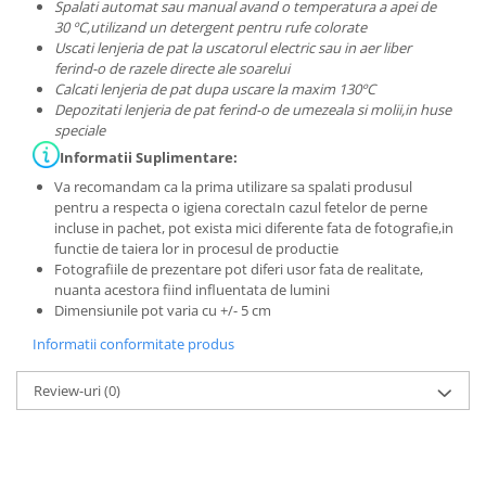
Spalati automat sau manual avand o temperatura a apei de
30 ºC,utilizand un detergent pentru rufe colorate
Uscati lenjeria de pat la uscatorul electric sau in aer liber
ferind-o de razele directe ale soarelui
Calcati lenjeria de pat dupa uscare la maxim 130ºC
Depozitati lenjeria de pat ferind-o de umezeala si molii,in huse
speciale
Informatii Suplimentare:
Va recomandam ca la prima utilizare sa spalati produsul
pentru a respecta o igiena corectaIn cazul fetelor de perne
incluse in pachet, pot exista mici diferente fata de fotografie,in
functie de taiera lor in procesul de productie
Fotografiile de prezentare pot diferi usor fata de realitate,
nuanta acestora fiind influentata de lumini
Dimensiunile pot varia cu +/- 5 cm
Informatii conformitate produs
Review-uri
(0)