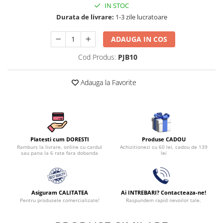
IN STOC
Persoane
Set Lenjerie Pat Blanita Iepure, 6
Durata de livrare:
1-3 zile lucratoare
Piese, Cu Pilota Inclusa
Lenjerii De Pat Premium Collection
ADAUGA IN COS
Set Lenjerie De Pat, 7 Piese, Cu
Cod Produs:
PJB10
Pilota / Cuvertura Inclusa
Set Lenjerie De Pat Jacquard Regal,
Adauga la Favorite
11 Piese, Cuvertura Inclusa
Lenjerii Damasc Egiptean King Size
Lenjerii De Pat, Finet Premium, 1
Persoana
Produse CADOU
Platesti cum DORESTI
Lenjerii De Pat Damasc 1 Persoana
Achizitionezi cu 60 lei, cadou de 139
Ramburs la livrare, online cu cardul
lei
sau pana la 6 rate fara dobanda
Lenjerii De Pat, Imprimeu 3D, 1
Persoana
Asiguram CALITATEA
Ai INTREBARI? Contacteaza-ne!
Pentru produsele comercializate!
Raspundem rapid nevoilor tale.