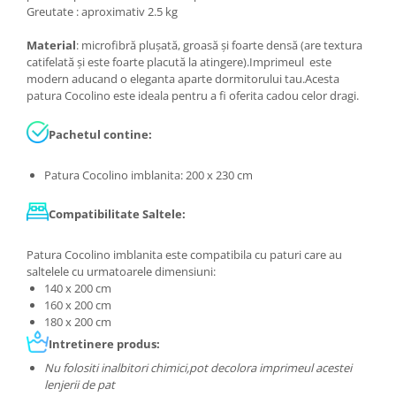
Greutate : aproximativ 2.5 kg
Material
: microfibră plușată, groasă și foarte densă (are textura
catifelată și este foarte placută la atingere).Imprimeul este
modern aducand o eleganta aparte dormitorului tau.Acesta
patura Cocolino este ideala pentru a fi oferita cadou celor dragi.
Pachetul contine:
Patura Cocolino imblanita: 200 x 230 cm
Compatibilitate Saltele:
Patura Cocolino imblanita este compatibila cu paturi care au
saltelele cu urmatoarele dimensiuni:
140 x 200 cm
160 x 200 cm
180 x 200 cm
Intretinere produs:
Nu folositi inalbitori chimici,pot decolora imprimeul acestei
lenjerii de pat