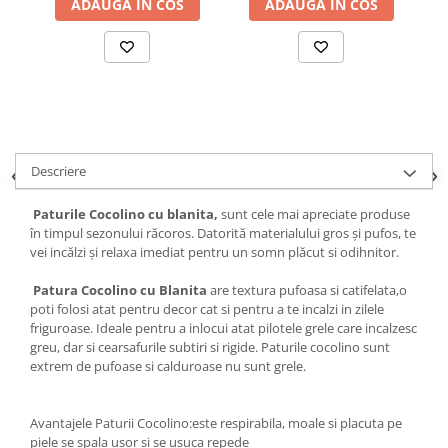
ADAUGA IN COS
ADAUGA IN COS
Descriere
Paturile Cocolino cu blanita,
sunt cele mai apreciate produse
în timpul sezonului răcoros. Datorită materialului gros și pufos, te
vei incălzi și relaxa imediat pentru un somn plăcut si odihnitor.
Patura Cocolino cu Blanita
are textura pufoasa si catifelata,o
poti folosi atat pentru decor cat si pentru a te incalzi in zilele
friguroase. Ideale pentru a inlocui atat pilotele grele care incalzesc
greu, dar si cearsafurile subtiri si rigide. Paturile cocolino sunt
extrem de pufoase si calduroase nu sunt grele.
Avantajele Paturii Cocolino:este respirabila, moale si placuta pe
piele se spala usor si se usuca repede