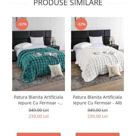
PRODUSE SIMILARE
-32%
-32%
Patura Blanita Artificiala
Patura Blanita Artificiala
Iepure Cu Fermoar -
Iepure Cu Fermoar - Alb
Turcoaz
349,00 Lei
349,00 Lei
239,00 Lei
239,00 Lei