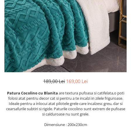
Cearceaf cu elastic
Cearceaf normal
Lenjerii De Pat Creponate
Lenjerii De Pat Bumbac Poplin 2
Persoane
Lenjerii De Pat Bumbac Poplin,
Matlasate, 2 Persoane
Lenjerii De Pat Bumbac Satinat 2
Persoane
Lenjerii De Pat Volanase
189,00 Lei
169,00 Lei
Lenjerii De Pat, Finet Premium 3D,
2 Persoane
Patura Cocolino cu Blanita
are textura pufoasa si catifelata,o poti
Lenjerii De Pat Jacquard
folosi atat pentru decor cat si pentru a te incalzi in zilele friguroase.
Ideale pentru a inlocui atat pilotele grele care incalzesc greu, dar si
Lenjerii De Pat Catifea
cearsafurile subtiri si rigide. Paturile cocolino sunt extrem de pufoase
Lenjerii De Pat Cocolino
si calduroase nu sunt grele.
Set Lenjerie De Pat Blana
Dimensiune : 200x230cm
Artificiala De Iepure, 6 Piese, 2