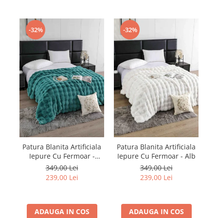
-32%
-32%
Pa
Patura Blanita Artificiala
Patura Blanita Artificiala
I
Iepure Cu Fermoar -
Iepure Cu Fermoar - Alb
Turcoaz
349,00 Lei
349,00 Lei
239,00 Lei
239,00 Lei
ADAUGA IN COS
ADAUGA IN COS