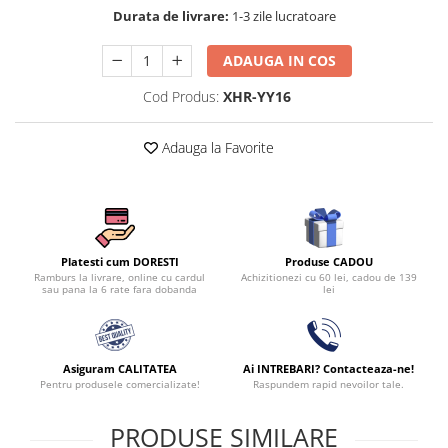
Persoane
Durata de livrare:
1-3 zile lucratoare
Set Lenjerie Pat Blanita Iepure, 6
Piese, Cu Pilota Inclusa
ADAUGA IN COS
Lenjerii De Pat Premium Collection
Cod Produs:
XHR-YY16
Set Lenjerie De Pat, 7 Piese, Cu
Pilota / Cuvertura Inclusa
Adauga la Favorite
Set Lenjerie De Pat Jacquard Regal,
11 Piese, Cuvertura Inclusa
Lenjerii Damasc Egiptean King Size
Lenjerii De Pat, Finet Premium, 1
Persoana
Produse CADOU
Platesti cum DORESTI
Achizitionezi cu 60 lei, cadou de 139
Ramburs la livrare, online cu cardul
Lenjerii De Pat Damasc 1 Persoana
lei
sau pana la 6 rate fara dobanda
Lenjerii De Pat, Imprimeu 3D, 1
Persoana
Asiguram CALITATEA
Ai INTREBARI? Contacteaza-ne!
Pentru produsele comercializate!
Raspundem rapid nevoilor tale.
PRODUSE SIMILARE