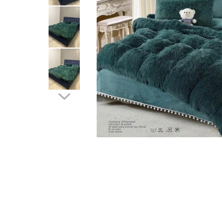
Cearceaf cu elastic
Cearceaf normal
Lenjerii De Pat Creponate
Lenjerii De Pat Bumbac Poplin 2
Persoane
Lenjerii De Pat Bumbac Poplin,
Matlasate, 2 Persoane
Lenjerii De Pat Bumbac Satinat 2
Persoane
Lenjerii De Pat Volanase
Lenjerii De Pat, Finet Premium 3D,
2 Persoane
Lenjerii De Pat Jacquard
Lenjerii De Pat Catifea
Lenjerii De Pat Cocolino
Distribuie
pe
Set Lenjerie De Pat Blana
Facebook
Artificiala De Iepure, 6 Piese, 2