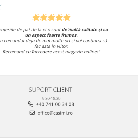
t
de înaltă calitate și cu
Am comandat o lenjerie de pat pe
e frumos.
și am avut o întrebare și
am primit un r
 ori și voi continua să
amabil.
itor.
Sunt foarte mulțumită!
st magazin online!"
SUPORT CLIENTI
9:30-18:30
+40 741 00 34 08
office@casimi.ro