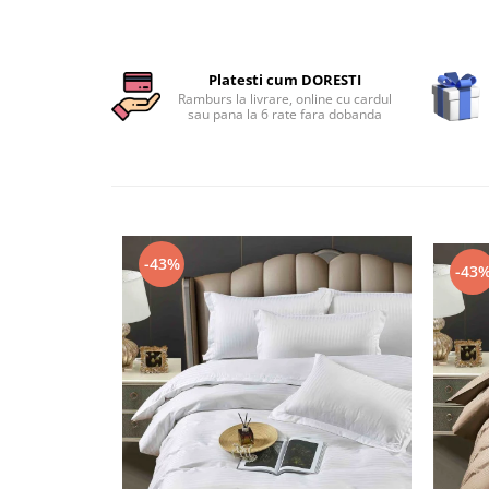
Persoane
Set Lenjerie Pat Blanita Iepure, 6
Piese, Cu Pilota Inclusa
Platesti cum DORESTI
Lenjerii De Pat Premium Collection
Ramburs la livrare, online cu cardul
sau pana la 6 rate fara dobanda
Set Lenjerie De Pat, 7 Piese, Cu
Pilota / Cuvertura Inclusa
Set Lenjerie De Pat Jacquard Regal,
11 Piese, Cuvertura Inclusa
Lenjerii Damasc Egiptean King Size
Lenjerii De Pat, Finet Premium, 1
-43%
-43
Persoana
Lenjerii De Pat Damasc 1 Persoana
Lenjerii De Pat, Imprimeu 3D, 1
Persoana