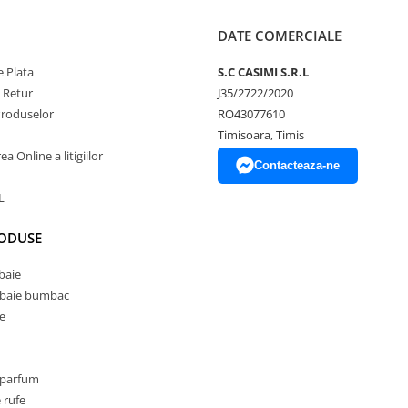
DATE COMERCIALE
 Plata
S.C CASIMI S.R.L
e Retur
J35/2722/2020
Produselor
RO43077610
Timisoara, Timis
a Online a litigiilor
Contacteaza-ne
L
RODUSE
baie
 baie bumbac
e
 parfum
 rufe