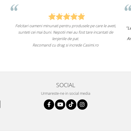
i pentru produsele pe care le aveti,
"Lenjeriile de pat de la ei o sun
potii mei au fost tare incantati de
un aspect foart
Am comandat deja de mai multe
jeriile de pat.
fac asta în vi
rag si increde Casimi.ro
Recomand cu încredere ace
SOCIAL
Urmareste-ne in social media