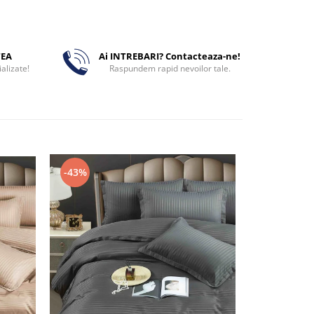
TEA
Ai INTREBARI? Contacteaza-ne!
alizate!
Raspundem rapid nevoilor tale.
-43%
-43%