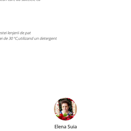
tei lenjerii de pat
 de 30 ºC,utilizand un detergent
lena Suia
Anca Ni