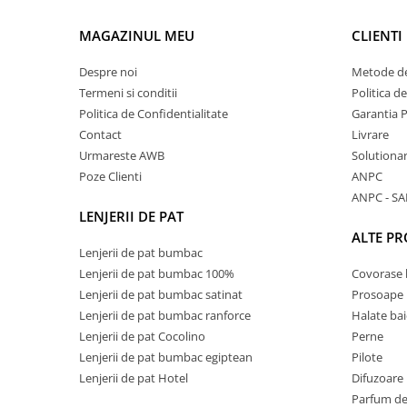
MAGAZINUL MEU
CLIENTI
Despre noi
Metode de
Termeni si conditii
Politica d
Politica de Confidentialitate
Garantia 
Contact
Livrare
Urmareste AWB
Solutionare
Poze Clienti
ANPC
ANPC - SA
LENJERII DE PAT
ALTE P
Lenjerii de pat bumbac
Lenjerii de pat bumbac 100%
Covorase 
Lenjerii de pat bumbac satinat
Prosoape
Lenjerii de pat bumbac ranforce
Halate bai
Lenjerii de pat Cocolino
Perne
Lenjerii de pat bumbac egiptean
Pilote
Lenjerii de pat Hotel
Difuzoare
Parfum de