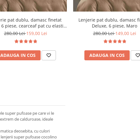
rie pat dublu, damasc finetat
Lenjerie pat dublu, damasc f
 6 piese, cearceaf pat cu elastic,
Deluxe, 6 piese, Maro
Maro
280,00 Lei
159,00 Lei
280,00 Lei
149,00 Lei
ADAUGA IN COS
ADAUGA IN COS
le super pufoase pe care vi le
i extrem de calduroase, ideale
romatica deosebita, cu culori
le lenjerii super pufoase cocolino