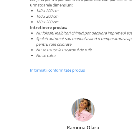
urmatoarele dimensiuni:
140 x 200 cm
160 x 200 cm
180 x 200 cm
Intretinere produs:
Nu folositi inalbitori chimici,pot decolora imprimeul aces
Spalati automat sau manual avand o temperatura a apei
pentru rufe colorate
Nu se usuca la uscatorul de rufe
Nu se calca
Informatii conformitate produs
Ramona Olaru
E