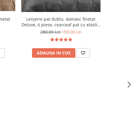
Lenjerie pat dublu, damasc finetat
Lenjerie pa
inetat
Deluxe, 6 piese, cearceaf pat cu elastic,
Deluxe, 6 pies
Gri Inchis
280,00 Lei
159,00 Lei
280,
ADAUGA IN COS
ADAU