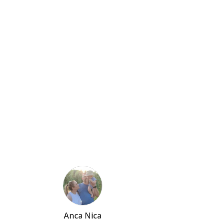
ca
Mirela Vermesan