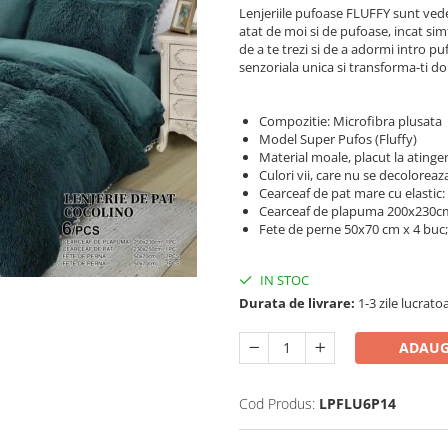
Lenjeriile pufoase FLUFFY sunt vedet
atat de moi si de pufoase, incat si
de a te trezi si de a adormi intro 
senzoriala unica si transforma-ti do
Compozitie: Microfibra plusata
Model Super Pufos (Fluffy)
Material moale, placut la atinge
Culori vii, care nu se decoloreaz
Cearceaf de pat mare cu elastic
Cearceaf de plapuma 200x230c
Fete de perne 50x70 cm x 4 buc;
IN STOC
Durata de livrare:
1-3 zile lucrato
ADAUG
Cod Produs:
LPFLU6P14