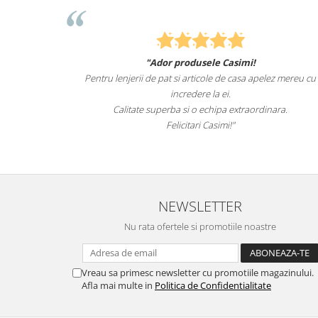
"Ador produsele Casimi!
Felcitari oameni minunat
ii de pat si articole de casa apelez mereu cu
sunteti cei mai buni. Ne
incredere la ei.
len
te superba si o echipa extraordinara.
Recomand cu d
Felicitari Casimi!"
NEWSLETTER
Nu rata ofertele si promotiile noastre
Vreau sa primesc newsletter cu promotiile magazinului.
Afla mai multe in
Politica de Confidentialitate