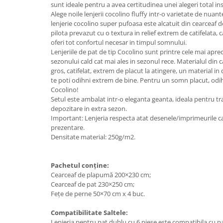
sunt ideale pentru a avea certitudinea unei alegeri total ins
Alege noile lenjerii cocolino fluffy intr-o varietate de nua
lenjerie cocolino super pufoasa este alcatuit din cearceaf d
pilota prevazut cu o textura in relief extrem de catifelata, c
oferi tot confortul necesar in timpul somnului.
Lenjeriile de pat de tip Cocolino sunt printre cele mai apre
sezonului cald cat mai ales in sezonul rece. Materialul din 
gros, catifelat, extrem de placut la atingere, un material in 
te poti odihni extrem de bine. Pentru un somn placut, odihni
Cocolino!
Setul este ambalat intr-o eleganta geanta, ideala pentru tr
depozitare in extra sezon.
Important: Lenjeria respecta atat desenele/imprimeurile cat
prezentare.
Densitate material: 250g/m2.
Pachetul conține:
Cearceaf de plapumă 200×230 cm;
Cearceaf de pat 230×250 cm;
Fețe de perne 50×70 cm x 4 buc.
Compatibilitate Saltele:
Lenjeria pentru pat dublu cu 6 piese este compatibila cu pat