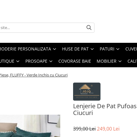
RODERIE PERSONALIZATA
HUSE DE PAT
PATURI
CUVE
UTIQUE
PROSOAPE
COVORASE BAIE
MOBILIER
CALI
Piese, FLUFFY - Verde Inchis cu Ciucuri
Lenjerie De Pat Pufoasa
Ciucuri
399,00 Lei
249,00 Lei