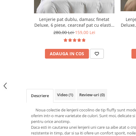
Lenjerie pat dublu, damasc finetat
Lenje
Deluxe, 6 piese, cearceaf pat cu elastic,
Deluxe,
Alb
280,00 Lei
159,00 Lei
ADAUGA IN COS
Video
(1)
Review-uri
(0)
Descriere
Noua colectie de lenjerii cocolino de tip fluffy sunt mode
oferim intr-o mare varietate de culori. Sunt moi, delicate s
pentru orice anotimp.
Daca esti in cautarea unei lenjerii uni care sa aibe atat o c
rezistente in timp, dar si sa iti ofere un confort sporit, noi