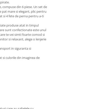
pirate.
nte, compuse din 6 piese. Un set de
e pat mare si elegant, plic pentru
at si 4 fete de perna pentru a-ti
ciate produse atat in timpul
care sunt confectionate este unul
care te vei simti foarte comod si
tor si relaxant, alege o lenjerie
ansport in siguranta si
 si culorile din imaginea de
uri care au saltelele cu