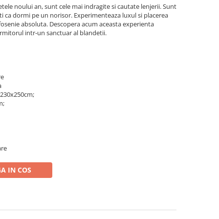
ele noului an, sunt cele mai indragite si cautate lenjerii. Sunt
mti ca dormi pe un norisor. Experimenteaza luxul si placerea
pufosenie absoluta. Descopera acum aceasta experienta
rmitorul intr-un sanctuar al blandetii.
re
a
: 230x250cm;
m;
are
A IN COS