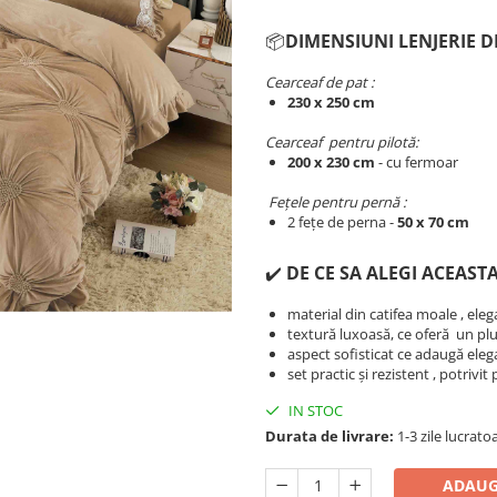
📦
DIMENSIUNI LENJERIE D
Cearceaf de pat :
230 x 250 cm
Cearceaf pentru pilotă:
200 x 230 cm
- cu fermoar​​​​​​
Fețele pentru pernă :
2 fețe de perna -
50 x 70 cm
✔️
DE CE SA ALEGI ACEASTA
material din catifea moale , eleg
textură luxoasă, ce oferă un pl
aspect sofisticat ce adaugă ele
set practic și rezistent , potrivit
IN STOC
Durata de livrare:
1-3 zile lucrato
ADAUG