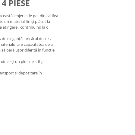
 4 PIESE
ceastă lenjerie de pat din catifea
e un material fin și plăcut la
la atingere , contribuind la o
us de eleganță oricărui decor ,
materialul are capacitatea de a
să pară ușor diferită în funcție
duce și un plus de stil și
ransport și depozitare în