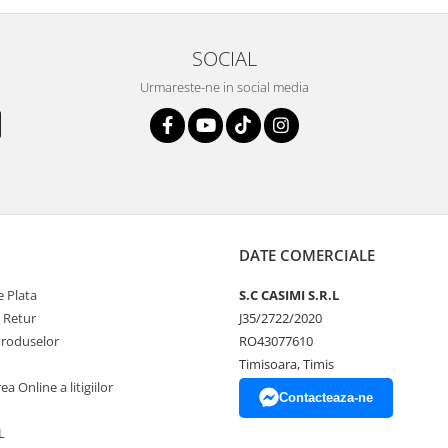
SOCIAL
Urmareste-ne in social media
DATE COMERCIALE
 Plata
S.C CASIMI S.R.L
e Retur
J35/2722/2020
Produselor
RO43077610
Timisoara, Timis
a Online a litigiilor
Contacteaza-ne
L