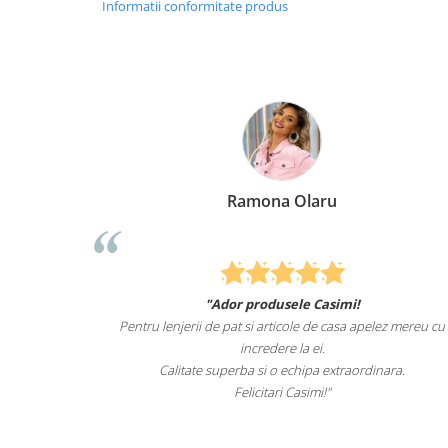
Informatii conformitate produs
Ramona Olaru
"Ador produsele Casimi!
u de animale
Pentru lenjerii de pat si articole de casa apelez mereu cu
t de mult i-
incredere la ei.
pentru el.
Calitate superba si o echipa extraordinara.
Felicitari Casimi!"
i.ro