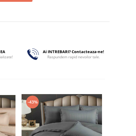
TEA
Ai INTREBARI? Contacteaza-ne!
alizate!
Raspundem rapid nevoilor tale.
-43%