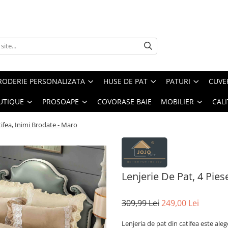
RODERIE PERSONALIZATA
HUSE DE PAT
PATURI
CUVE
UTIQUE
PROSOAPE
COVORASE BAIE
MOBILIER
CALI
tifea, Inimi Brodate - Maro
Lenjerie De Pat, 4 Pies
309,99 Lei
249,00 Lei
Lenjeria de pat din catifea este ale