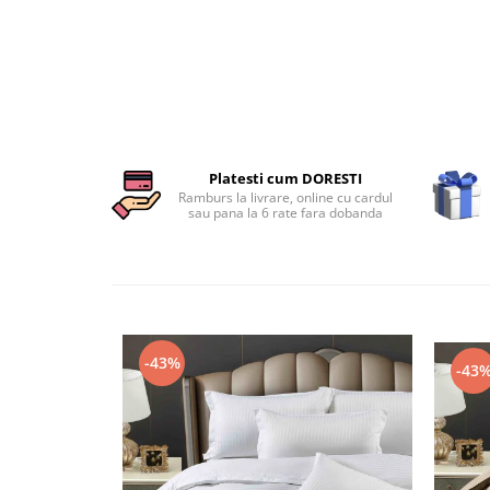
Persoane
Set Lenjerie Pat Blanita Iepure, 6
Piese, Cu Pilota Inclusa
Lenjerii De Pat Premium Collection
Set Lenjerie De Pat, 7 Piese, Cu
Pilota / Cuvertura Inclusa
Set Lenjerie De Pat Jacquard Regal,
Platesti cum DORESTI
11 Piese, Cuvertura Inclusa
Ramburs la livrare, online cu cardul
sau pana la 6 rate fara dobanda
Lenjerii Damasc Egiptean King Size
Lenjerii De Pat, Finet Premium, 1
Persoana
Lenjerii De Pat Damasc 1 Persoana
Lenjerii De Pat, Imprimeu 3D, 1
-43%
-43
Persoana