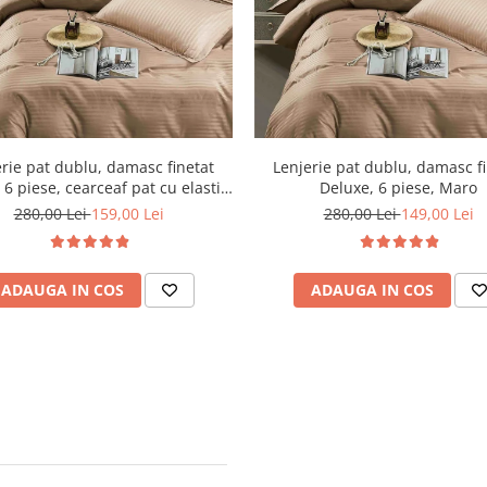
rie pat dublu, damasc finetat
Lenjerie pat dublu, damasc f
 6 piese, cearceaf pat cu elastic,
Deluxe, 6 piese, Maro
Maro
280,00 Lei
159,00 Lei
280,00 Lei
149,00 Lei
ADAUGA IN COS
ADAUGA IN COS