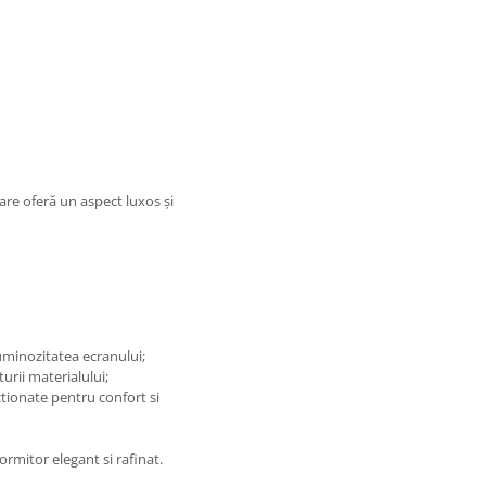
care oferă un aspect luxos și
luminozitatea ecranului;
turii materialului;
tionate pentru confort si
ormitor elegant si rafinat.