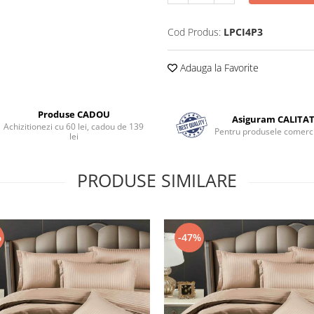
Cod Produs:
LPCI4P3
Adauga la Favorite
Produse CADOU
Asiguram CALITA
Achizitionezi cu 60 lei, cadou de 139
Pentru produsele comerci
lei
PRODUSE SIMILARE
%
-47%