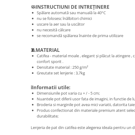
🧼INSTRUCTIUNI DE INTREȚINERE
Spălare automată sau manuală la 40°C
nu se folosesc înălbitori chimici
uscare la aer sau la uscător
nu necesită călcare
se recomandă spălarea înainte de prima utilizare
🧵MATERIAL
Catifea - material moale , elegant și plăcut la atingere , 
confort sporit .
Densitate material : 250 g/m²
Greutate set lenjerie : 3,7kg
ℹ️Informatii utile:
Dimensiunile pot varia cu + / - 5 cm;
Nuantele pot diferii usor fata de imagini, in functie de 
Broderia si marginile pot avea mici variatii, datorita taie
Produs confectionat din materiale premium atent selec
durabilitate;
Lenjeria de pat din catifea este alegerea ideala pentru un d