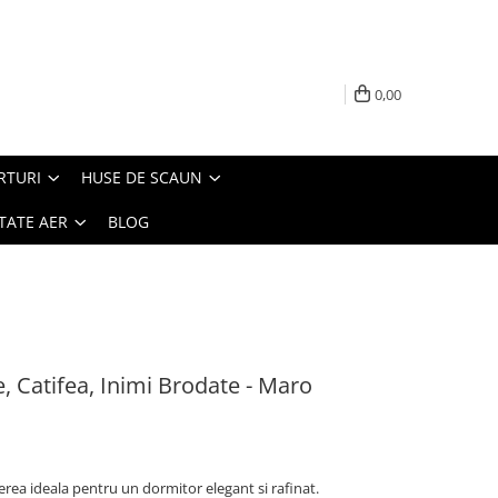
0,00
RTURI
HUSE DE SCAUN
TATE AER
BLOG
e, Catifea, Inimi Brodate - Maro
gerea ideala pentru un dormitor elegant si rafinat.