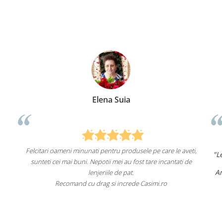
Elena Suia
Felcitari oameni minunati pentru produsele pe care le aveti,
"L
sunteti cei mai buni. Nepotii mei au fost tare incantati de
Am
lenjeriile de pat.
Recomand cu drag si increde Casimi.ro