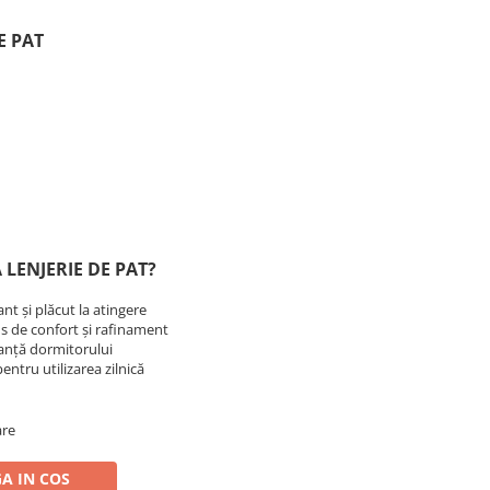
E PAT
 LENJERIE DE PAT?
ant și plăcut la atingere
us de confort și rafinament
ganță dormitorului
 pentru utilizarea zilnică
are
A IN COS