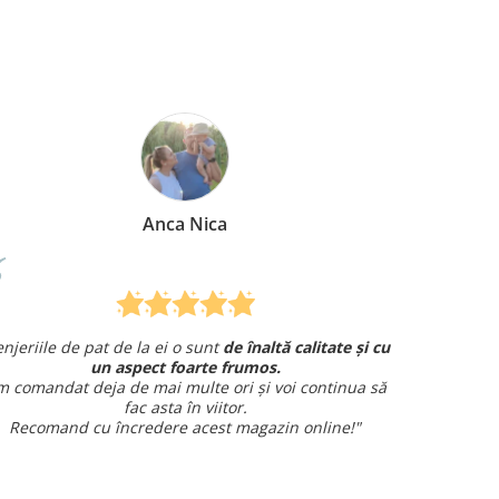
Anca Nica
enjeriile de pat de la ei o sunt
de înaltă calitate și cu
Am co
un aspect foarte frumos.
și am avut 
 comandat deja de mai multe ori și voi continua să
fac asta în viitor.
Recomand cu încredere acest magazin online!"