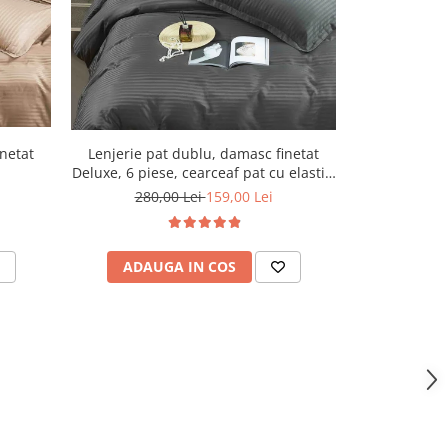
-43%
Lenjerie pat dublu, damasc finetat
Lenjerie pa
inetat
Deluxe, 6 piese, cearceaf pat cu elastic,
Deluxe, 6 pies
Gri Inchis
280,00 Lei
159,00 Lei
280,
ADAUGA IN COS
ADAU