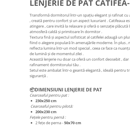
LENJERIE DE PAT CATIFEA-
Transformă dormitorul într-un spațiu elegant și rafinat cu a
, creată pentru confort și un aspect luxuriant . Catifeaua est
atingere , care invită la relaxare și oferă o senzație plăcută 
atmosferă caldă și primitoare în dormitor .
Textura fină și aspectul sofisticat al catifelei adaugă un pl
fiind o alegere populară în amenajările moderne. În plus , 
reflecta lumina într-un mod special , ceea ce face ca nuanța 
de lumină și de momentul zilei .
Această lenjerie nu doar ca oferă un confort deosebit , dar a
rafinament dormitorului tău .
Setul este ambalat într-o geantă elegantă , ideală pentru t
siguranță .
📦
DIMENSIUNI LENJERIE DE PAT
Cearceaful pentru pat :
230x250 cm
Cearceaful pentru pilotă:
200x230 cm
Fețele pentru pernă :
2 fețe de perna -
50x70 cm