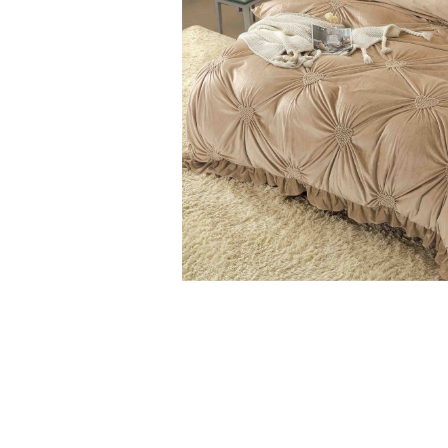
Cearceaf cu elastic
Cearceaf normal
Lenjerii De Pat Creponate
Lenjerii De Pat Bumbac Poplin 2
Persoane
Lenjerii De Pat Bumbac Poplin,
Matlasate, 2 Persoane
Lenjerii De Pat Bumbac Satinat 2
Persoane
Lenjerii De Pat Volanase
Lenjerii De Pat, Finet Premium 3D,
2 Persoane
Distribuie
Lenjerii De Pat Jacquard
pe
Facebook
Lenjerii De Pat Catifea
Lenjerii De Pat Cocolino
Set Lenjerie De Pat Blana
Artificiala De Iepure, 6 Piese, 2