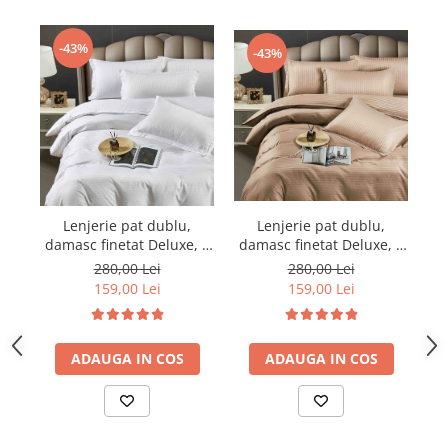
-43%
-43%
Lenjerie pat dublu,
Lenjerie pat dublu,
damasc finetat Deluxe, 6
damasc finetat Deluxe, 6
da
piese, cearceaf pat cu
piese, cearceaf pat cu
280,00 Lei
280,00 Lei
elastic, Maro
elastic, Alb
159,00 Lei
159,00 Lei
ADAUGA IN COS
ADAUGA IN COS