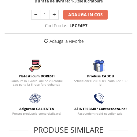
Durata de livrare:
1-3 zile lucratoare
ADAUGA IN COS
Cod Produs:
LPCE4P7
Adauga la Favorite
Produse CADOU
Platesti cum DORESTI
Achizitionezi cu 60 lei, cadou de 139
Ramburs la livrare, online cu cardul
lei
sau pana la 6 rate fara dobanda
Asiguram CALITATEA
Ai INTREBARI? Contacteaza-ne!
Pentru produsele comercializate!
Raspundem rapid nevoilor tale.
PRODUSE SIMILARE