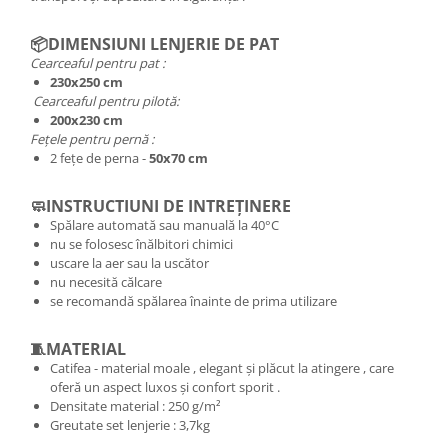
📦
DIMENSIUNI LENJERIE DE PAT
Cearceaful pentru pat :
230x250 cm
Cearceaful pentru pilotă:
200x230 cm
Fețele pentru pernă :
2 fețe de perna -
50x70 cm
🧼INSTRUCTIUNI DE INTREȚINERE
Spălare automată sau manuală la 40°C
nu se folosesc înălbitori chimici
uscare la aer sau la uscător
nu necesită călcare
se recomandă spălarea înainte de prima utilizare
🧵MATERIAL
Catifea - material moale , elegant și plăcut la atingere , care
oferă un aspect luxos și confort sporit .
Densitate material : 250 g/m²
Greutate set lenjerie : 3,7kg