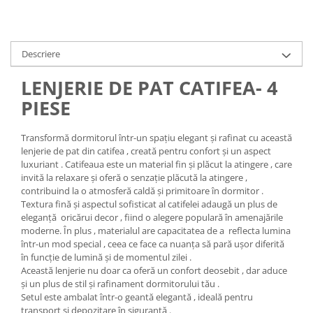
Descriere
LENJERIE DE PAT CATIFEA- 4
PIESE
Transformă dormitorul într-un spațiu elegant și rafinat cu această
lenjerie de pat din catifea , creată pentru confort și un aspect
luxuriant . Catifeaua este un material fin și plăcut la atingere , care
invită la relaxare și oferă o senzație plăcută la atingere ,
contribuind la o atmosferă caldă și primitoare în dormitor .
Textura fină și aspectul sofisticat al catifelei adaugă un plus de
eleganță oricărui decor , fiind o alegere populară în amenajările
moderne. În plus , materialul are capacitatea de a reflecta lumina
într-un mod special , ceea ce face ca nuanța să pară ușor diferită
în funcție de lumină și de momentul zilei .
Această lenjerie nu doar ca oferă un confort deosebit , dar aduce
și un plus de stil și rafinament dormitorului tău .
Setul este ambalat într-o geantă elegantă , ideală pentru
transport și depozitare în siguranță .