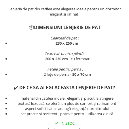
Persoane
Set Lenjerie Pat Blanita Iepure, 6
Lenjeria de pat din catifea este alegerea ideala pentru un dormitor
Piese, Cu Pilota Inclusa
elegant si rafinat.
Lenjerii De Pat Premium Collection
📦
DIMENSIUNI LENJERIE DE PAT
Set Lenjerie De Pat, 7 Piese, Cu
Pilota / Cuvertura Inclusa
Cearceaf de pat :
230 x 250 cm
Set Lenjerie De Pat Jacquard Regal,
11 Piese, Cuvertura Inclusa
Cearceaf pentru pilotă:
200 x 230 cm
- cu fermoar​​​​​​
Lenjerii Damasc Egiptean King Size
Lenjerii De Pat, Finet Premium, 1
Fețele pentru pernă :
2 fețe de perna -
50 x 70 cm
Persoana
Lenjerii De Pat Damasc 1 Persoana
✔️
DE CE SA ALEGI ACEASTA LENJERIE DE PAT?
Lenjerii De Pat, Imprimeu 3D, 1
material din catifea moale , elegant și plăcut la atingere
Persoana
textură luxoasă, ce oferă un plus de confort și rafinament
aspect sofisticat ce adaugă eleganță dormitorului
set practic și rezistent , potrivit pentru utilizarea zilnică
IN STOC