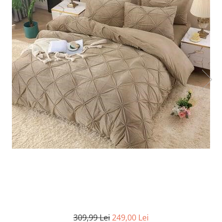
Cearceaf cu elastic
Cearceaf normal
Lenjerii De Pat Creponate
Lenjerii De Pat Bumbac Poplin 2
Persoane
Lenjerii De Pat Bumbac Poplin,
Matlasate, 2 Persoane
Lenjerii De Pat Bumbac Satinat 2
Persoane
Lenjerii De Pat Volanase
Lenjerii De Pat, Finet Premium 3D,
2 Persoane
Lenjerii De Pat Jacquard
Lenjerii De Pat Catifea
Lenjerii De Pat Cocolino
Set Lenjerie De Pat Blana
309,99 Lei
249,00 Lei
Artificiala De Iepure, 6 Piese, 2