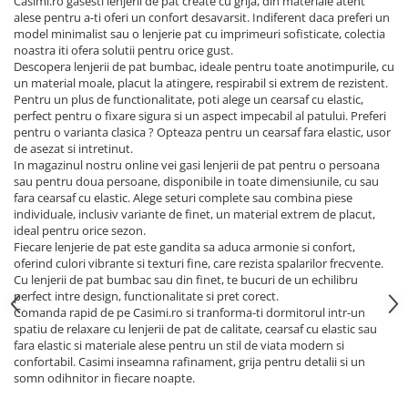
Casimi.ro gasesti lenjerii de pat create cu grija, din materiale atent
alese pentru a-ti oferi un confort desavarsit. Indiferent daca preferi un
model minimalist sau o lenjerie pat cu imprimeuri sofisticate, colectia
noastra iti ofera solutii pentru orice gust.
Descopera lenjerii de pat bumbac, ideale pentru toate anotimpurile, cu
un material moale, placut la atingere, respirabil si extrem de rezistent.
Pentru un plus de functionalitate, poti alege un cearsaf cu elastic,
perfect pentru o fixare sigura si un aspect impecabil al patului. Preferi
pentru o varianta clasica ? Opteaza pentru un cearsaf fara elastic, usor
de asezat si intretinut.
In magazinul nostru online vei gasi lenjerii de pat pentru o persoana
sau pentru doua persoane, disponibile in toate dimensiunile, cu sau
fara cearsaf cu elastic. Alege seturi complete sau combina piese
individuale, inclusiv variante de finet, un material extrem de placut,
ideal pentru orice sezon.
Fiecare lenjerie de pat este gandita sa aduca armonie si confort,
oferind culori vibrante si texturi fine, care rezista spalarilor frecvente.
Cu lenjerii de pat bumbac sau din finet, te bucuri de un echilibru
perfect intre design, functionalitate si pret corect.
Comanda rapid de pe Casimi.ro si tranforma-ti dormitorul intr-un
spatiu de relaxare cu lenjerii de pat de calitate, cearsaf cu elastic sau
fara elastic si materiale alese pentru un stil de viata modern si
confortabil. Casimi inseamna rafinament, grija pentru detalii si un
somn odihnitor in fiecare noapte.