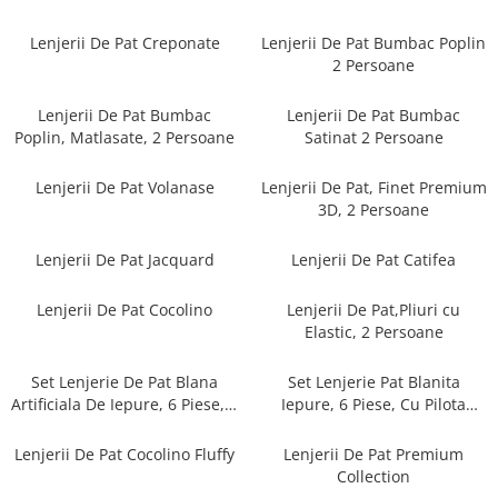
Cearceaf cu elastic
Cearceaf normal
Lenjerii De Pat Creponate
Lenjerii De Pat Bumbac Poplin
2 Persoane
Lenjerii De Pat Creponate
Lenjerii De Pat Bumbac Poplin 2
Lenjerii De Pat Bumbac
Lenjerii De Pat Bumbac
Persoane
Poplin, Matlasate, 2 Persoane
Satinat 2 Persoane
Lenjerii De Pat Bumbac Poplin,
Matlasate, 2 Persoane
Lenjerii De Pat Volanase
Lenjerii De Pat, Finet Premium
3D, 2 Persoane
Lenjerii De Pat Bumbac Satinat 2
Persoane
Lenjerii De Pat Jacquard
Lenjerii De Pat Catifea
Lenjerii De Pat Volanase
Lenjerii De Pat, Finet Premium 3D,
Lenjerii De Pat Cocolino
Lenjerii De Pat,Pliuri cu
2 Persoane
Elastic, 2 Persoane
Lenjerii De Pat Jacquard
Set Lenjerie De Pat Blana
Set Lenjerie Pat Blanita
Lenjerii De Pat Catifea
Artificiala De Iepure, 6 Piese, 2
Iepure, 6 Piese, Cu Pilota
Persoane
Inclusa
Lenjerii De Pat Cocolino
Lenjerii De Pat Cocolino Fluffy
Lenjerii De Pat Premium
Set Lenjerie De Pat Blana
Collection
Artificiala De Iepure, 6 Piese, 2