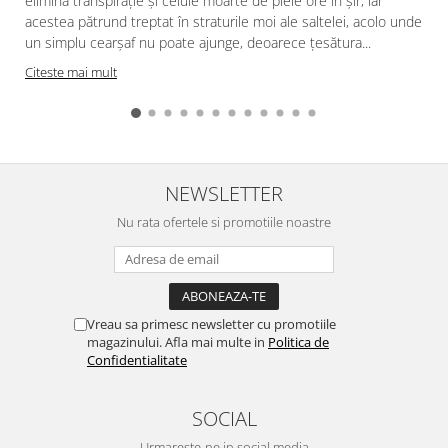
elimină transpirație și celule moarte de piele ore în șir, iar
acestea pătrund treptat în straturile moi ale saltelei, acolo unde
f
un simplu cearșaf nu poate ajunge, deoarece țesătura...
Citeste mai mult
NEWSLETTER
Nu rata ofertele si promotiile noastre
Vreau sa primesc newsletter cu promotiile
magazinului. Afla mai multe in
Politica de
Confidentialitate
SOCIAL
Urmareste-ne in social media