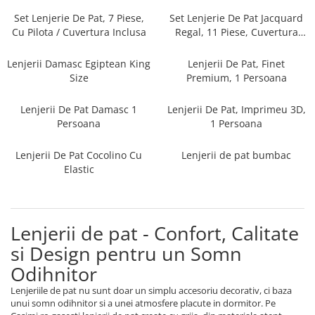
Persoane
Set Lenjerie Pat Blanita Iepure, 6
Set Lenjerie De Pat, 7 Piese,
Set Lenjerie De Pat Jacquard
Piese, Cu Pilota Inclusa
Cu Pilota / Cuvertura Inclusa
Regal, 11 Piese, Cuvertura
Inclusa
Lenjerii De Pat Premium Collection
Lenjerii Damasc Egiptean King
Lenjerii De Pat, Finet
Set Lenjerie De Pat, 7 Piese, Cu
Size
Premium, 1 Persoana
Pilota / Cuvertura Inclusa
Lenjerii De Pat Damasc 1
Lenjerii De Pat, Imprimeu 3D,
Set Lenjerie De Pat Jacquard Regal,
Persoana
1 Persoana
11 Piese, Cuvertura Inclusa
Lenjerii Damasc Egiptean King Size
Lenjerii De Pat Cocolino Cu
Lenjerii de pat bumbac
Lenjerii De Pat, Finet Premium, 1
Elastic
Persoana
Lenjerii De Pat Damasc 1 Persoana
Lenjerii De Pat, Imprimeu 3D, 1
Lenjerii de pat - Confort, Calitate
Persoana
si Design pentru un Somn
Odihnitor
Lenjeriile de pat nu sunt doar un simplu accesoriu decorativ, ci baza
unui somn odihnitor si a unei atmosfere placute in dormitor. Pe