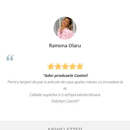
 Olaru
Elena Su
sele Casimi!
Felcitari oameni minunati pentru pr
de casa apelez mereu cu incredere la
sunteti cei mai buni. Nepotii mei au fost 
i.
pat.
 echipa extraordinara.
Recomand cu drag si inc
i Casimi!"
NEWSLETTER