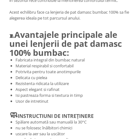
in sezonul rece contribuie la mentinerea confortului termic.
Acest echilibru face ca lenjeria de pat damasc bumbac 100% sa fie
alegerea ideala pe tot parcursul anului.
Avantajele principale ale
🧵
unei lenjerii de pat damasc
100% bumbac:
Fabricata integral din bumbac natural
Material respirabil si confortabil
Potrivita pentru toate anotimpurile
Delicata cu pielea
Rezistenta ridicata la utilizare
Aspect elegant si rafinat
Isi pastreaza forma si textura in timp
Usor de intretinut
🧼
INSTRUCTIUNI DE INTREȚINERE
Spălare automată sau manuală la 30°C
nu se folosesc înălbitori chimici
uscare la aer sau la uscător