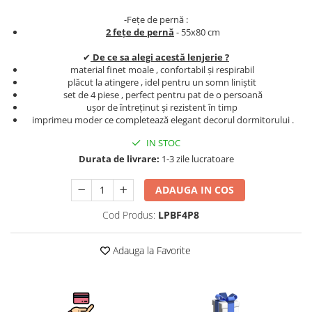
Persoane
Set Lenjerie Pat Blanita Iepure, 6
-Fețe de pernă :
Piese, Cu Pilota Inclusa
2 fețe de pernă
- 55x80 cm
Lenjerii De Pat Premium Collection
✔
De ce sa alegi acestă lenjerie ?
material finet moale , confortabil și respirabil
Set Lenjerie De Pat, 7 Piese, Cu
plăcut la atingere , idel pentru un somn liniștit
Pilota / Cuvertura Inclusa
set de 4 piese , perfect pentru pat de o persoană
ușor de întreținut și rezistent în timp
Set Lenjerie De Pat Jacquard Regal,
imprimeu moder ce completează elegant decorul dormitorului .
11 Piese, Cuvertura Inclusa
IN STOC
Lenjerii Damasc Egiptean King Size
Durata de livrare:
1-3 zile lucratoare
Lenjerii De Pat, Finet Premium, 1
Persoana
ADAUGA IN COS
Lenjerii De Pat Damasc 1 Persoana
Cod Produs:
LPBF4P8
Lenjerii De Pat, Imprimeu 3D, 1
Persoana
Adauga la Favorite