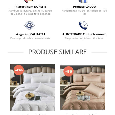
Produse CADOU
Platesti cum DORESTI
Achizitionezi cu 60 lei, cadou de 139
Ramburs la livrare, online cu cardul
lei
sau pana la 6 rate fara dobanda
Asiguram CALITATEA
Ai INTREBARI? Contacteaza-ne!
Pentru produsele comercializate!
Raspundem rapid nevoilor tale.
PRODUSE SIMILARE
-43%
-43%