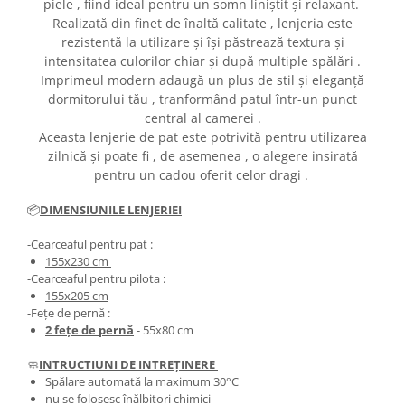
piele , fiind ideal pentru un somn liniștit și relaxant.
Realizată din finet de înaltă calitate , lenjeria este
rezistentă la utilizare și își păstrează textura și
intensitatea culorilor chiar și după multiple spălări .
Imprimeul modern adaugă un plus de stil și eleganță
dormitorului tău , tranformând patul într-un punct
central al camerei .
Aceasta lenjerie de pat este potrivită pentru utilizarea
zilnică și poate fi , de asemenea , o alegere insirată
pentru un cadou oferit celor dragi .
📦
DIMENSIUNILE LENJERIEI
-Cearceaful pentru pat :
155x230 cm
-Cearceaful pentru pilota :
155x205 cm
-Fețe de pernă :
2 fețe de pernă
- 55x80 cm
🧼
INTRUCTIUNI DE INTREȚINERE
Spălare automată la maximum 30°C
nu se folosesc înălbitori chimici