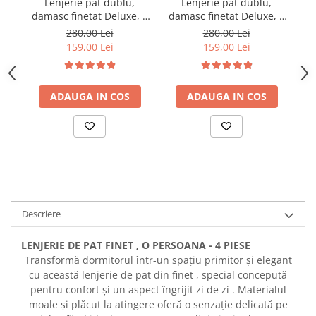
Lenjerie pat dublu,
Lenjerie pat dublu,
damasc finetat Deluxe, 6
damasc finetat Deluxe, 6
da
piese, cearceaf pat cu
piese, cearceaf pat cu
280,00 Lei
280,00 Lei
elastic, Maro
elastic, Alb
159,00 Lei
159,00 Lei
ADAUGA IN COS
ADAUGA IN COS
Descriere
LENJERIE DE PAT FINET , O PERSOANA - 4 PIESE
Transformă dormitorul într-un spațiu primitor și elegant
cu această lenjerie de pat din finet , special concepută
pentru confort și un aspect îngrijit zi de zi . Materialul
moale și plăcut la atingere oferă o senzație delicată pe