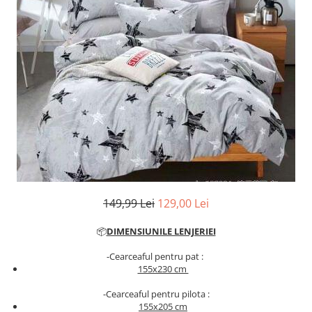
Cearceaf cu elastic
Cearceaf normal
Lenjerii De Pat Creponate
Lenjerii De Pat Bumbac Poplin 2
Persoane
Lenjerii De Pat Bumbac Poplin,
Matlasate, 2 Persoane
Lenjerii De Pat Bumbac Satinat 2
Persoane
Lenjerii De Pat Volanase
Lenjerii De Pat, Finet Premium 3D,
149,99 Lei
129,00 Lei
2 Persoane
Lenjerii De Pat Jacquard
📦
DIMENSIUNILE LENJERIEI
Lenjerii De Pat Catifea
-Cearceaful pentru pat :
155x230 cm
Lenjerii De Pat Cocolino
Set Lenjerie De Pat Blana
-Cearceaful pentru pilota :
155x205 cm
Artificiala De Iepure, 6 Piese, 2