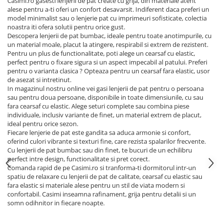
Casimi.ro gasesti lenjerii de pat create cu grija, din materiale atent
alese pentru a-ti oferi un confort desavarsit. Indiferent daca preferi un
model minimalist sau o lenjerie pat cu imprimeuri sofisticate, colectia
noastra iti ofera solutii pentru orice gust.
Descopera lenjerii de pat bumbac, ideale pentru toate anotimpurile, cu
un material moale, placut la atingere, respirabil si extrem de rezistent.
Pentru un plus de functionalitate, poti alege un cearsaf cu elastic,
perfect pentru o fixare sigura si un aspect impecabil al patului. Preferi
pentru o varianta clasica ? Opteaza pentru un cearsaf fara elastic, usor
de asezat si intretinut.
In magazinul nostru online vei gasi lenjerii de pat pentru o persoana
sau pentru doua persoane, disponibile in toate dimensiunile, cu sau
fara cearsaf cu elastic. Alege seturi complete sau combina piese
individuale, inclusiv variante de finet, un material extrem de placut,
ideal pentru orice sezon.
Fiecare lenjerie de pat este gandita sa aduca armonie si confort,
oferind culori vibrante si texturi fine, care rezista spalarilor frecvente.
Cu lenjerii de pat bumbac sau din finet, te bucuri de un echilibru
perfect intre design, functionalitate si pret corect.
Comanda rapid de pe Casimi.ro si tranforma-ti dormitorul intr-un
spatiu de relaxare cu lenjerii de pat de calitate, cearsaf cu elastic sau
fara elastic si materiale alese pentru un stil de viata modern si
confortabil. Casimi inseamna rafinament, grija pentru detalii si un
somn odihnitor in fiecare noapte.