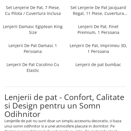
Persoane
Set Lenjerie Pat Blanita Iepure, 6
Set Lenjerie De Pat, 7 Piese,
Set Lenjerie De Pat Jacquard
Piese, Cu Pilota Inclusa
Cu Pilota / Cuvertura Inclusa
Regal, 11 Piese, Cuvertura
Inclusa
Lenjerii De Pat Premium Collection
Lenjerii Damasc Egiptean King
Lenjerii De Pat, Finet
Set Lenjerie De Pat, 7 Piese, Cu
Size
Premium, 1 Persoana
Pilota / Cuvertura Inclusa
Lenjerii De Pat Damasc 1
Lenjerii De Pat, Imprimeu 3D,
Set Lenjerie De Pat Jacquard Regal,
Persoana
1 Persoana
11 Piese, Cuvertura Inclusa
Lenjerii Damasc Egiptean King Size
Lenjerii De Pat Cocolino Cu
Lenjerii de pat bumbac
Lenjerii De Pat, Finet Premium, 1
Elastic
Persoana
Lenjerii De Pat Damasc 1 Persoana
Lenjerii De Pat, Imprimeu 3D, 1
Lenjerii de pat - Confort, Calitate
Persoana
si Design pentru un Somn
Odihnitor
Lenjeriile de pat nu sunt doar un simplu accesoriu decorativ, ci baza
unui somn odihnitor si a unei atmosfere placute in dormitor. Pe