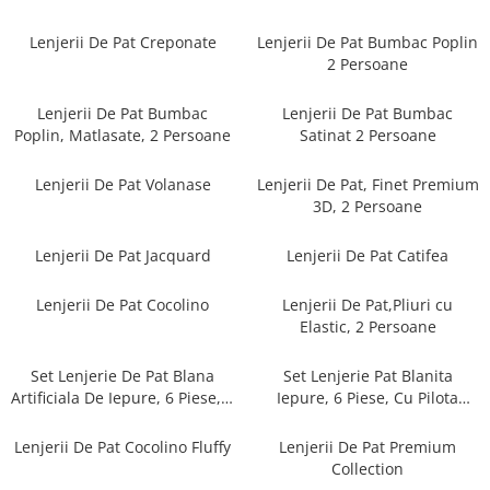
Cearceaf cu elastic
Cearceaf normal
Lenjerii De Pat Creponate
Lenjerii De Pat Bumbac Poplin
2 Persoane
Lenjerii De Pat Creponate
Lenjerii De Pat Bumbac Poplin 2
Lenjerii De Pat Bumbac
Lenjerii De Pat Bumbac
Persoane
Poplin, Matlasate, 2 Persoane
Satinat 2 Persoane
Lenjerii De Pat Bumbac Poplin,
Matlasate, 2 Persoane
Lenjerii De Pat Volanase
Lenjerii De Pat, Finet Premium
3D, 2 Persoane
Lenjerii De Pat Bumbac Satinat 2
Persoane
Lenjerii De Pat Jacquard
Lenjerii De Pat Catifea
Lenjerii De Pat Volanase
Lenjerii De Pat, Finet Premium 3D,
Lenjerii De Pat Cocolino
Lenjerii De Pat,Pliuri cu
2 Persoane
Elastic, 2 Persoane
Lenjerii De Pat Jacquard
Set Lenjerie De Pat Blana
Set Lenjerie Pat Blanita
Lenjerii De Pat Catifea
Artificiala De Iepure, 6 Piese, 2
Iepure, 6 Piese, Cu Pilota
Persoane
Inclusa
Lenjerii De Pat Cocolino
Lenjerii De Pat Cocolino Fluffy
Lenjerii De Pat Premium
Set Lenjerie De Pat Blana
Collection
Artificiala De Iepure, 6 Piese, 2