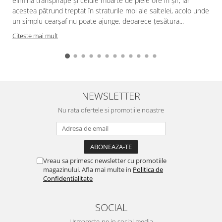
elimină transpirație și celule moarte de piele ore în șir, iar
acestea pătrund treptat în straturile moi ale saltelei, acolo unde
f
un simplu cearșaf nu poate ajunge, deoarece țesătura...
Citeste mai mult
NEWSLETTER
Nu rata ofertele si promotiile noastre
Vreau sa primesc newsletter cu promotiile
magazinului. Afla mai multe in
Politica de
Confidentialitate
SOCIAL
Urmareste-ne in social media