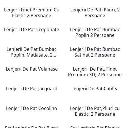
Cearceaf cu elastic
Lenjerii Finet Premium Cu
Lenjerii De Pat, Pliuri, 2
Cearceaf normal
Elastic 2 Persoane
Persoane
Lenjerii De Pat Creponate
Lenjerii De Pat Bumbac Poplin 2
Lenjerii De Pat Creponate
Lenjerii De Pat Bumbac
Persoane
Poplin 2 Persoane
Lenjerii De Pat Bumbac Poplin,
Matlasate, 2 Persoane
Lenjerii De Pat Bumbac
Lenjerii De Pat Bumbac
Poplin, Matlasate, 2
Satinat 2 Persoane
Lenjerii De Pat Bumbac Satinat 2
Persoane
Persoane
Lenjerii De Pat Volanase
Lenjerii De Pat, Finet
Lenjerii De Pat Volanase
Premium 3D, 2 Persoane
Lenjerii De Pat, Finet Premium 3D,
2 Persoane
Lenjerii De Pat Jacquard
Lenjerii De Pat Catifea
Lenjerii De Pat Jacquard
Lenjerii De Pat Catifea
Lenjerii De Pat Cocolino
Lenjerii De Pat,Pliuri cu
Lenjerii De Pat Cocolino
Elastic, 2 Persoane
Set Lenjerie De Pat Blana
Artificiala De Iepure, 6 Piese, 2