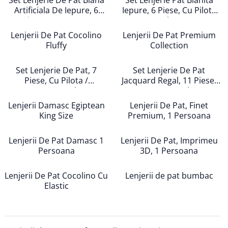
Set Lenjerie De Pat Blana
Set Lenjerie Pat Blanita
Persoane
Artificiala De Iepure, 6
Iepure, 6 Piese, Cu Pilota
Set Lenjerie Pat Blanita Iepure, 6
Piese, 2 Persoane
Inclusa
Piese, Cu Pilota Inclusa
Lenjerii De Pat Cocolino
Lenjerii De Pat Premium
Lenjerii De Pat Premium Collection
Fluffy
Collection
Set Lenjerie De Pat, 7 Piese, Cu
Pilota / Cuvertura Inclusa
Set Lenjerie De Pat, 7
Set Lenjerie De Pat
Piese, Cu Pilota /
Jacquard Regal, 11 Piese,
Set Lenjerie De Pat Jacquard Regal,
Cuvertura Inclusa
Cuvertura Inclusa
11 Piese, Cuvertura Inclusa
Lenjerii Damasc Egiptean
Lenjerii De Pat, Finet
Lenjerii Damasc Egiptean King Size
King Size
Premium, 1 Persoana
Lenjerii De Pat, Finet Premium, 1
Persoana
Lenjerii De Pat Damasc 1
Lenjerii De Pat, Imprimeu
Lenjerii De Pat Damasc 1 Persoana
Persoana
3D, 1 Persoana
Lenjerii De Pat, Imprimeu 3D, 1
Persoana
Lenjerii De Pat Cocolino Cu
Lenjerii de pat bumbac
Elastic