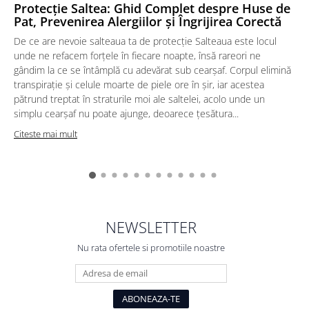
Protecție Saltea: Ghid Complet despre Huse de
Pat, Prevenirea Alergiilor și Îngrijirea Corectă
De ce are nevoie salteaua ta de protecție Salteaua este locul
unde ne refacem forțele în fiecare noapte, însă rareori ne
gândim la ce se întâmplă cu adevărat sub cearșaf. Corpul elimină
transpirație și celule moarte de piele ore în șir, iar acestea
pătrund treptat în straturile moi ale saltelei, acolo unde un
simplu cearșaf nu poate ajunge, deoarece țesătura...
f
Citeste mai mult
NEWSLETTER
Nu rata ofertele si promotiile noastre