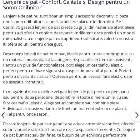
Lenjerii de pat - Confort, Calitate si Design pentru un
Somn Odihnitor
Lenjeriile de pat nu sunt doar un simplu accesoriu decorativ, ci baza
unui somn odihnitor si a unei atmosfere placute in dormitor. Pe
Casimi.ro gasesti lenjerii de pat create cu grija, din materiale atent alese
pentru a-ti oferi un confort desavarsit. Indiferent daca preferi un model
minimalist sau o lenjerie pat cu imprimeuri sofisticate, colectia noastra
iti ofera solutii pentru orice gust.
Descopera lenjerii de pat bumbac, ideale pentru toate anotimpurile, cu
un material moale, placut la atingere, respirabil si extrem de rezistent.
Pentru un plus de functionalitate, poti alege un cearsaf cu elastic,
perfect pentru o fixare sigura si un aspect impecabil al patului. Preferi
pentru o varianta clasica ? Opteaza pentru un cearsaf fara elastic, usor
de asezat si intretinut.
In magazinul nostru online vei gasi lenjerii de pat pentru o persoana
sau pentru doua persoane, disponibile in toate dimensiunile, cu sau
fara cearsaf cu elastic. Alege seturi complete sau combina piese
individuale, inclusiv variante de finet, un material extrem de placut,
ideal pentru orice sezon.
Fiecare lenjerie de pat este gandita sa aduca armonie si confort, oferind
culori vibrante si texturi fine, care rezista spalarilor frecvente. Cu lenjerii
de pat bumbac sau din finet, te bucuri de un echilibru perfect intre