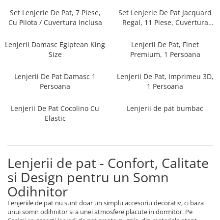
Persoane
Set Lenjerie Pat Blanita Iepure, 6
Set Lenjerie De Pat, 7 Piese,
Set Lenjerie De Pat Jacquard
Piese, Cu Pilota Inclusa
Cu Pilota / Cuvertura Inclusa
Regal, 11 Piese, Cuvertura
Inclusa
Lenjerii De Pat Premium Collection
Lenjerii Damasc Egiptean King
Lenjerii De Pat, Finet
Set Lenjerie De Pat, 7 Piese, Cu
Size
Premium, 1 Persoana
Pilota / Cuvertura Inclusa
Lenjerii De Pat Damasc 1
Lenjerii De Pat, Imprimeu 3D,
Set Lenjerie De Pat Jacquard Regal,
Persoana
1 Persoana
11 Piese, Cuvertura Inclusa
Lenjerii Damasc Egiptean King Size
Lenjerii De Pat Cocolino Cu
Lenjerii de pat bumbac
Lenjerii De Pat, Finet Premium, 1
Elastic
Persoana
Lenjerii De Pat Damasc 1 Persoana
Lenjerii De Pat, Imprimeu 3D, 1
Lenjerii de pat - Confort, Calitate
Persoana
si Design pentru un Somn
Odihnitor
Lenjeriile de pat nu sunt doar un simplu accesoriu decorativ, ci baza
unui somn odihnitor si a unei atmosfere placute in dormitor. Pe