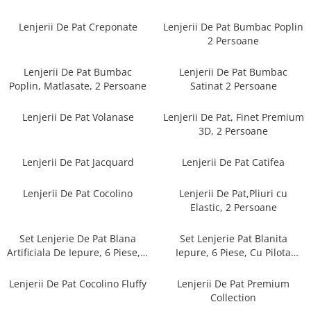
Cearceaf cu elastic
Cearceaf normal
Lenjerii De Pat Creponate
Lenjerii De Pat Bumbac Poplin
2 Persoane
Lenjerii De Pat Creponate
Lenjerii De Pat Bumbac Poplin 2
Lenjerii De Pat Bumbac
Lenjerii De Pat Bumbac
Persoane
Poplin, Matlasate, 2 Persoane
Satinat 2 Persoane
Lenjerii De Pat Bumbac Poplin,
Matlasate, 2 Persoane
Lenjerii De Pat Volanase
Lenjerii De Pat, Finet Premium
3D, 2 Persoane
Lenjerii De Pat Bumbac Satinat 2
Persoane
Lenjerii De Pat Jacquard
Lenjerii De Pat Catifea
Lenjerii De Pat Volanase
Lenjerii De Pat, Finet Premium 3D,
Lenjerii De Pat Cocolino
Lenjerii De Pat,Pliuri cu
2 Persoane
Elastic, 2 Persoane
Lenjerii De Pat Jacquard
Set Lenjerie De Pat Blana
Set Lenjerie Pat Blanita
Lenjerii De Pat Catifea
Artificiala De Iepure, 6 Piese, 2
Iepure, 6 Piese, Cu Pilota
Persoane
Inclusa
Lenjerii De Pat Cocolino
Lenjerii De Pat Cocolino Fluffy
Lenjerii De Pat Premium
Set Lenjerie De Pat Blana
Collection
Artificiala De Iepure, 6 Piese, 2