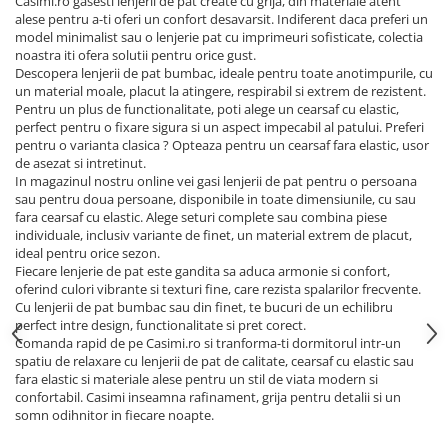
Casimi.ro gasesti lenjerii de pat create cu grija, din materiale atent
alese pentru a-ti oferi un confort desavarsit. Indiferent daca preferi un
model minimalist sau o lenjerie pat cu imprimeuri sofisticate, colectia
noastra iti ofera solutii pentru orice gust.
Descopera lenjerii de pat bumbac, ideale pentru toate anotimpurile, cu
un material moale, placut la atingere, respirabil si extrem de rezistent.
Pentru un plus de functionalitate, poti alege un cearsaf cu elastic,
perfect pentru o fixare sigura si un aspect impecabil al patului. Preferi
pentru o varianta clasica ? Opteaza pentru un cearsaf fara elastic, usor
de asezat si intretinut.
In magazinul nostru online vei gasi lenjerii de pat pentru o persoana
sau pentru doua persoane, disponibile in toate dimensiunile, cu sau
fara cearsaf cu elastic. Alege seturi complete sau combina piese
individuale, inclusiv variante de finet, un material extrem de placut,
ideal pentru orice sezon.
Fiecare lenjerie de pat este gandita sa aduca armonie si confort,
oferind culori vibrante si texturi fine, care rezista spalarilor frecvente.
Cu lenjerii de pat bumbac sau din finet, te bucuri de un echilibru
perfect intre design, functionalitate si pret corect.
Comanda rapid de pe Casimi.ro si tranforma-ti dormitorul intr-un
spatiu de relaxare cu lenjerii de pat de calitate, cearsaf cu elastic sau
fara elastic si materiale alese pentru un stil de viata modern si
confortabil. Casimi inseamna rafinament, grija pentru detalii si un
somn odihnitor in fiecare noapte.