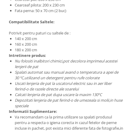
Cearceaf pilota: 200 x 230 cm
Fata perna: 50 x 70 cm (2 buc)
Compatibilitate Saltele:
Potrivit pentru paturi cu saltele de :
140 x 200 cm
160 x 200 cm
180 x 200 cm
Intretinere produs:
Nu folositi inalbitori chimici,pot decolora imprimeul acestei
lenjerii de pat
Spalati automat sau manual avand o temperatura a apei de
30 ºC,utilizand un detergent pentru rufe colorate
Uscati lenjeria de pat la uscatorul electric sau in aer liber
ferind-o de razele directe ale soarelui
Calcati lenjeria de pat dupa uscare la maxim 130ºC
Depozitati lenjeria de pat ferind-o de umezeala si molii,in huse
speciale
Informatii Suplimentare:
Va recomandam ca la prima utilizare sa spalati produsul
pentru a respecta o igiena corecta in cazul fetelor de perne
incluse in pachet, pot exista mici diferente fata de fotografie,in