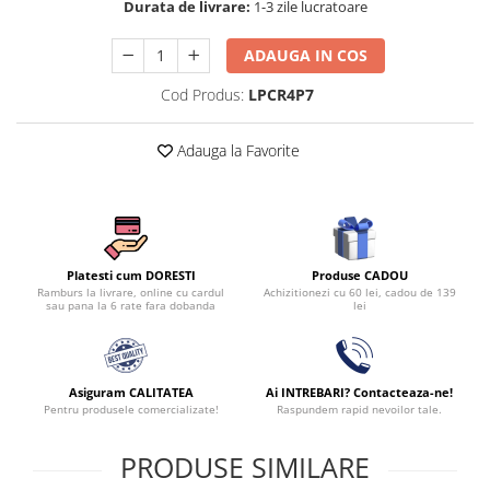
Durata de livrare:
1-3 zile lucratoare
Persoane
Set Lenjerie Pat Blanita Iepure, 6
Piese, Cu Pilota Inclusa
ADAUGA IN COS
Lenjerii De Pat Premium Collection
Cod Produs:
LPCR4P7
Set Lenjerie De Pat, 7 Piese, Cu
Pilota / Cuvertura Inclusa
Adauga la Favorite
Set Lenjerie De Pat Jacquard Regal,
11 Piese, Cuvertura Inclusa
Lenjerii Damasc Egiptean King Size
Lenjerii De Pat, Finet Premium, 1
Produse CADOU
Platesti cum DORESTI
Persoana
Achizitionezi cu 60 lei, cadou de 139
Ramburs la livrare, online cu cardul
lei
sau pana la 6 rate fara dobanda
Lenjerii De Pat Damasc 1 Persoana
Lenjerii De Pat, Imprimeu 3D, 1
Persoana
Asiguram CALITATEA
Ai INTREBARI? Contacteaza-ne!
Pentru produsele comercializate!
Raspundem rapid nevoilor tale.
PRODUSE SIMILARE