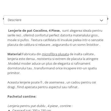
Descriere
Lenjerie de pat Cocolino, 4 Piese,
sunt alegerea ideala pentru
serile reci , oferind confortul perfect datorita materialului gros ,
moale si pufos . Textura catifelata iti invaluie pielea intr-o senzatie
placuta de caldura si relaxare , asigurandu-ti un somn linistitor .
Material
:Fabricata din
microfibra plusata
de inalta calitate ,
lenjeria este densa , rezistenta si extrem de placuta la atingere
.Modelul moder aduce un plus de eleganta si rafinament
dormitorului tau , transformand orice incapere intr-un spatiu
primitor.
Aceasta lenjerie poate fi , de asemenea , un cadou pentru cei
dragi , fiind apeciata pentru aspectul sau rafinat .
Pachetul contine:
Lenjeria pentru pat dublu , 4 piese , contin
e :
Cearceaf pat: 200 x 230 cm