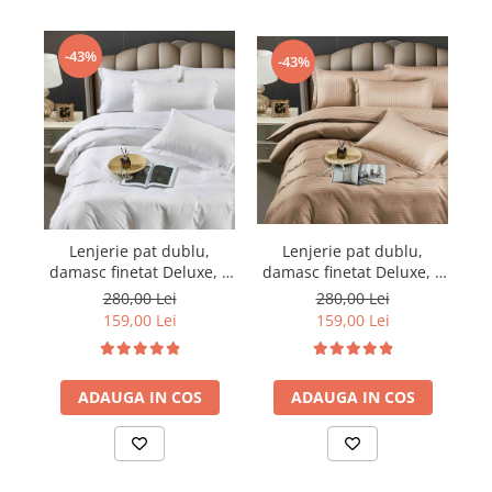
-43%
-43%
Lenjerie pat dublu,
Lenjerie pat dublu,
damasc finetat Deluxe, 6
damasc finetat Deluxe, 6
da
piese, cearceaf pat cu
piese, cearceaf pat cu
280,00 Lei
280,00 Lei
elastic, Maro
elastic, Alb
159,00 Lei
159,00 Lei
ADAUGA IN COS
ADAUGA IN COS