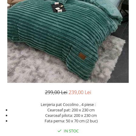
Cearceaf cu elastic
Cearceaf normal
Lenjerii De Pat Creponate
Lenjerii De Pat Bumbac Poplin 2
Persoane
Lenjerii De Pat Bumbac Poplin,
Matlasate, 2 Persoane
Lenjerii De Pat Bumbac Satinat 2
Persoane
Lenjerii De Pat Volanase
Lenjerii De Pat, Finet Premium 3D,
2 Persoane
299,00 Lei
239,00 Lei
Lenjerii De Pat Jacquard
Lenjeria pat Cocolino , 4 piese :
Lenjerii De Pat Catifea
Cearceaf pat: 200 x 230 cm
Cearceaf pilota: 200 x 230 cm
Lenjerii De Pat Cocolino
Fata perna: 50 x 70 cm (2 buc)
Set Lenjerie De Pat Blana
IN STOC
Artificiala De Iepure, 6 Piese, 2