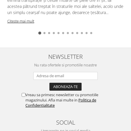
elimină transpirație și celule moarte de piele ore în șir, iar
acestea pătrund treptat în straturile moi ale saltelei, acolo unde
f
un simplu cearșaf nu poate ajunge, deoarece țesătura...
Citeste mai mult
NEWSLETTER
Nu rata ofertele si promotiile noastre
Vreau sa primesc newsletter cu promotiile
magazinului. Afla mai multe in
Politica de
Confidentialitate
SOCIAL
Urmareste-ne in social media