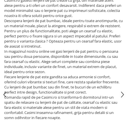
Casimi.ro gasesti lenjerii de pat create cu grija, din materiale atent
alese pentru a-ti oferi un confort desavarsit. Indiferent daca preferi un
model minimalist sau o lenjerie pat cu imprimeuri sofisticate, colectia
noastra iti ofera solutii pentru orice gust.
Descopera lenjerii de pat bumbac, ideale pentru toate anotimpurile, cu
un material moale, placut la atingere, respirabil si extrem de rezistent.
Pentru un plus de functionalitate, poti alege un cearsaf cu elastic,
perfect pentru o fixare sigura si un aspect impecabil al patului. Preferi
pentru o varianta clasica ? Opteaza pentru un cearsaf fara elastic, usor
de asezat si intretinut.
In magazinul nostru online vei gasi lenjerii de pat pentru o persoana
sau pentru doua persoane, disponibile in toate dimensiunile, cu sau
fara cearsaf cu elastic. Alege seturi complete sau combina piese
individuale, inclusiv variante de finet, un material extrem de placut,
ideal pentru orice sezon.
Fiecare lenjerie de pat este gandita sa aduca armonie si confort,
oferind culori vibrante si texturi fine, care rezista spalarilor frecvente.
Cu lenjerii de pat bumbac sau din finet, te bucuri de un echilibru
perfect intre design, functionalitate si pret corect.
Comanda rapid de pe Casimi.ro si tranforma-ti dormitorul intr-un
spatiu de relaxare cu lenjerii de pat de calitate, cearsaf cu elastic sau
fara elastic si materiale alese pentru un stil de viata modern si
confortabil. Casimi inseamna rafinament, grija pentru detalii si un
somn odihnitor in fiecare noapte.