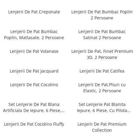
Cearceaf cu elastic
Cearceaf normal
Lenjerii De Pat Creponate
Lenjerii De Pat Bumbac Poplin
2 Persoane
Lenjerii De Pat Creponate
Lenjerii De Pat Bumbac Poplin 2
Lenjerii De Pat Bumbac
Lenjerii De Pat Bumbac
Persoane
Poplin, Matlasate, 2 Persoane
Satinat 2 Persoane
Lenjerii De Pat Bumbac Poplin,
Matlasate, 2 Persoane
Lenjerii De Pat Volanase
Lenjerii De Pat, Finet Premium
3D, 2 Persoane
Lenjerii De Pat Bumbac Satinat 2
Persoane
Lenjerii De Pat Jacquard
Lenjerii De Pat Catifea
Lenjerii De Pat Volanase
Lenjerii De Pat, Finet Premium 3D,
Lenjerii De Pat Cocolino
Lenjerii De Pat,Pliuri cu
2 Persoane
Elastic, 2 Persoane
Lenjerii De Pat Jacquard
Set Lenjerie De Pat Blana
Set Lenjerie Pat Blanita
Lenjerii De Pat Catifea
Artificiala De Iepure, 6 Piese, 2
Iepure, 6 Piese, Cu Pilota
Persoane
Inclusa
Lenjerii De Pat Cocolino
Lenjerii De Pat Cocolino Fluffy
Lenjerii De Pat Premium
Set Lenjerie De Pat Blana
Collection
Artificiala De Iepure, 6 Piese, 2