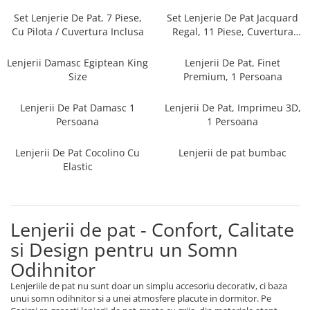
Persoane
Set Lenjerie Pat Blanita Iepure, 6
Set Lenjerie De Pat, 7 Piese,
Set Lenjerie De Pat Jacquard
Piese, Cu Pilota Inclusa
Cu Pilota / Cuvertura Inclusa
Regal, 11 Piese, Cuvertura
Inclusa
Lenjerii De Pat Premium Collection
Lenjerii Damasc Egiptean King
Lenjerii De Pat, Finet
Set Lenjerie De Pat, 7 Piese, Cu
Size
Premium, 1 Persoana
Pilota / Cuvertura Inclusa
Lenjerii De Pat Damasc 1
Lenjerii De Pat, Imprimeu 3D,
Set Lenjerie De Pat Jacquard Regal,
Persoana
1 Persoana
11 Piese, Cuvertura Inclusa
Lenjerii Damasc Egiptean King Size
Lenjerii De Pat Cocolino Cu
Lenjerii de pat bumbac
Lenjerii De Pat, Finet Premium, 1
Elastic
Persoana
Lenjerii De Pat Damasc 1 Persoana
Lenjerii De Pat, Imprimeu 3D, 1
Lenjerii de pat - Confort, Calitate
Persoana
si Design pentru un Somn
Odihnitor
Lenjeriile de pat nu sunt doar un simplu accesoriu decorativ, ci baza
unui somn odihnitor si a unei atmosfere placute in dormitor. Pe