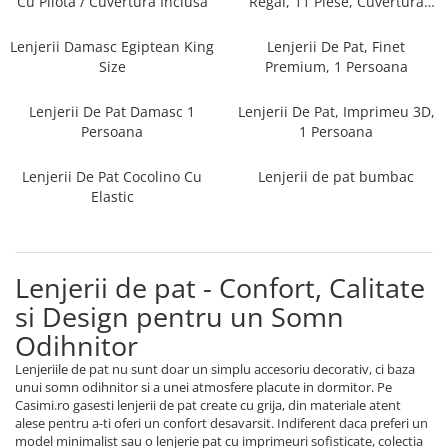
Cu Pilota / Cuvertura Inclusa
Regal, 11 Piese, Cuvertura
Persoane
Inclusa
Set Lenjerie Pat Blanita Iepure, 6
Piese, Cu Pilota Inclusa
Lenjerii Damasc Egiptean King
Lenjerii De Pat, Finet
Size
Premium, 1 Persoana
Lenjerii De Pat Premium Collection
Set Lenjerie De Pat, 7 Piese, Cu
Lenjerii De Pat Damasc 1
Lenjerii De Pat, Imprimeu 3D,
Pilota / Cuvertura Inclusa
Persoana
1 Persoana
Set Lenjerie De Pat Jacquard Regal,
Lenjerii De Pat Cocolino Cu
Lenjerii de pat bumbac
11 Piese, Cuvertura Inclusa
Elastic
Lenjerii Damasc Egiptean King Size
Lenjerii De Pat, Finet Premium, 1
Persoana
Lenjerii de pat - Confort, Calitate
Lenjerii De Pat Damasc 1 Persoana
si Design pentru un Somn
Lenjerii De Pat, Imprimeu 3D, 1
Odihnitor
Persoana
Lenjeriile de pat nu sunt doar un simplu accesoriu decorativ, ci baza
unui somn odihnitor si a unei atmosfere placute in dormitor. Pe
Casimi.ro gasesti lenjerii de pat create cu grija, din materiale atent
alese pentru a-ti oferi un confort desavarsit. Indiferent daca preferi un
model minimalist sau o lenjerie pat cu imprimeuri sofisticate, colectia