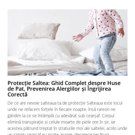
Protecție Saltea: Ghid Complet despre Huse
de Pat, Prevenirea Alergiilor și Îngrijirea
Corectă
De ce are nevoie salteaua ta de protecție Salteaua este locul
unde ne refacem forțele în fiecare noapte, însă rareori ne
gândim la ce se întâmplă cu adevărat sub cearșaf. Corpul
elimină transpirație și celule moarte de piele ore în șir, iar
acestea pătrund treptat în straturile moi ale saltelei, acolo unde
f
un simplu cearșaf nu poate ajunge, deoarece țesătura...