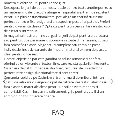
noastra iti ofera solutii pentru orice gust.
Descopera lenjerii de pat bumbac, ideale pentru toate anotimpurile, cu
un material moale, placut la atingere, respirabil si extrem de rezistent.
Pentru un plus de functionalitate, poti alege un cearsaf cu elastic,
perfect pentru o fixare sigura si un aspect impecabil al patului. Preferi
pentru o varianta clasica ? Opteaza pentru un cearsaf fara elastic, usor
de asezat si intretinut.
In magazinul nostru online vei gasi lenjerii de pat pentru o persoana
sau pentru doua persoane, disponibile in toate dimensiunile, cu sau
fara cearsaf cu elastic. Alege seturi complete sau combina piese
individuale, inclusiv variante de finet, un material extrem de placut,
ideal pentru orice sezon.
Fiecare lenjerie de pat este gandita sa aduca armonie si confort,
oferind culori vibrante si texturi fine, care rezista spalarilor frecvente.
Cu lenjerii de pat bumbac sau din finet, te bucuri de un echilibru
perfect intre design, functionalitate si pret corect.
Comanda rapid de pe Casimi.ro si tranforma-ti dormitorul intr-un
spatiu de relaxare cu lenjerii de pat de calitate, cearsaf cu elastic sau
fara elastic si materiale alese pentru un stil de viata modern si
confortabil. Casimi inseamna rafinament, grija pentru detalii si un
somn odihnitor in fiecare noapte.
FAQ