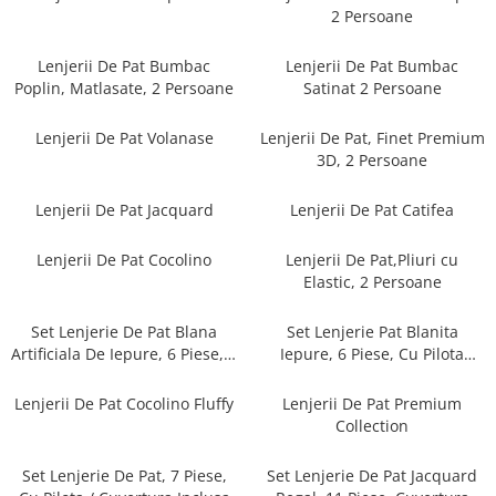
Cearceaf cu elastic
2 Persoane
Cearceaf normal
Lenjerii De Pat Bumbac
Lenjerii De Pat Bumbac
Lenjerii De Pat Creponate
Poplin, Matlasate, 2 Persoane
Satinat 2 Persoane
Lenjerii De Pat Bumbac Poplin 2
Persoane
Lenjerii De Pat Volanase
Lenjerii De Pat, Finet Premium
Lenjerii De Pat Bumbac Poplin,
3D, 2 Persoane
Matlasate, 2 Persoane
Lenjerii De Pat Jacquard
Lenjerii De Pat Catifea
Lenjerii De Pat Bumbac Satinat 2
Persoane
Lenjerii De Pat Cocolino
Lenjerii De Pat,Pliuri cu
Lenjerii De Pat Volanase
Elastic, 2 Persoane
Lenjerii De Pat, Finet Premium 3D,
2 Persoane
Set Lenjerie De Pat Blana
Set Lenjerie Pat Blanita
Artificiala De Iepure, 6 Piese, 2
Iepure, 6 Piese, Cu Pilota
Lenjerii De Pat Jacquard
Persoane
Inclusa
Lenjerii De Pat Catifea
Lenjerii De Pat Cocolino Fluffy
Lenjerii De Pat Premium
Collection
Lenjerii De Pat Cocolino
Set Lenjerie De Pat Blana
Set Lenjerie De Pat, 7 Piese,
Set Lenjerie De Pat Jacquard
Artificiala De Iepure, 6 Piese, 2