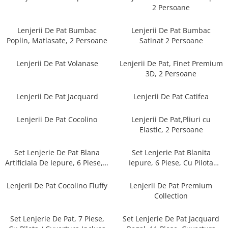
Cearceaf cu elastic
2 Persoane
Cearceaf normal
Lenjerii De Pat Bumbac
Lenjerii De Pat Bumbac
Lenjerii De Pat Creponate
Poplin, Matlasate, 2 Persoane
Satinat 2 Persoane
Lenjerii De Pat Bumbac Poplin 2
Persoane
Lenjerii De Pat Volanase
Lenjerii De Pat, Finet Premium
Lenjerii De Pat Bumbac Poplin,
3D, 2 Persoane
Matlasate, 2 Persoane
Lenjerii De Pat Jacquard
Lenjerii De Pat Catifea
Lenjerii De Pat Bumbac Satinat 2
Persoane
Lenjerii De Pat Cocolino
Lenjerii De Pat,Pliuri cu
Lenjerii De Pat Volanase
Elastic, 2 Persoane
Lenjerii De Pat, Finet Premium 3D,
2 Persoane
Set Lenjerie De Pat Blana
Set Lenjerie Pat Blanita
Artificiala De Iepure, 6 Piese, 2
Iepure, 6 Piese, Cu Pilota
Lenjerii De Pat Jacquard
Persoane
Inclusa
Lenjerii De Pat Catifea
Lenjerii De Pat Cocolino Fluffy
Lenjerii De Pat Premium
Collection
Lenjerii De Pat Cocolino
Set Lenjerie De Pat Blana
Set Lenjerie De Pat, 7 Piese,
Set Lenjerie De Pat Jacquard
Artificiala De Iepure, 6 Piese, 2