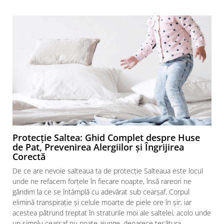
Protecție Saltea: Ghid Complet despre Huse
de Pat, Prevenirea Alergiilor și Îngrijirea
Corectă
De ce are nevoie salteaua ta de protecție Salteaua este locul
unde ne refacem forțele în fiecare noapte, însă rareori ne
gândim la ce se întâmplă cu adevărat sub cearșaf. Corpul
elimină transpirație și celule moarte de piele ore în șir, iar
acestea pătrund treptat în straturile moi ale saltelei, acolo unde
f
un simplu cearșaf nu poate ajunge, deoarece țesătura...