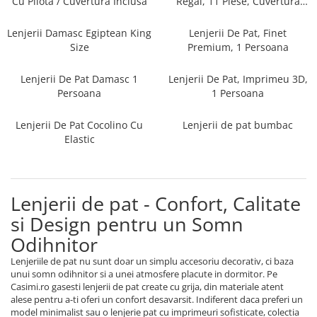
Cu Pilota / Cuvertura Inclusa
Regal, 11 Piese, Cuvertura
Persoane
Inclusa
Set Lenjerie Pat Blanita Iepure, 6
Piese, Cu Pilota Inclusa
Lenjerii Damasc Egiptean King
Lenjerii De Pat, Finet
Size
Premium, 1 Persoana
Lenjerii De Pat Premium Collection
Set Lenjerie De Pat, 7 Piese, Cu
Lenjerii De Pat Damasc 1
Lenjerii De Pat, Imprimeu 3D,
Pilota / Cuvertura Inclusa
Persoana
1 Persoana
Set Lenjerie De Pat Jacquard Regal,
Lenjerii De Pat Cocolino Cu
Lenjerii de pat bumbac
11 Piese, Cuvertura Inclusa
Elastic
Lenjerii Damasc Egiptean King Size
Lenjerii De Pat, Finet Premium, 1
Persoana
Lenjerii de pat - Confort, Calitate
Lenjerii De Pat Damasc 1 Persoana
si Design pentru un Somn
Lenjerii De Pat, Imprimeu 3D, 1
Odihnitor
Persoana
Lenjeriile de pat nu sunt doar un simplu accesoriu decorativ, ci baza
unui somn odihnitor si a unei atmosfere placute in dormitor. Pe
Casimi.ro gasesti lenjerii de pat create cu grija, din materiale atent
alese pentru a-ti oferi un confort desavarsit. Indiferent daca preferi un
model minimalist sau o lenjerie pat cu imprimeuri sofisticate, colectia