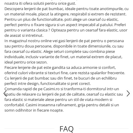
noastra iti ofera solutii pentru orice gust.
Descopera lenjerii de pat bumbac, ideale pentru toate anotimpurile, cu
un material moale, placut la atingere, respirabil si extrem de rezistent.
Pentru un plus de functionalitate, poti alege un cearsaf cu elastic,
perfect pentru o fixare sigura si un aspect impecabil al patului. Preferi
pentru o varianta clasica ? Opteaza pentru un cearsaf fara elastic, usor
de asezat si intretinut.
In magazinul nostru online vei gasi lenjerii de pat pentru o persoana
sau pentru doua persoane, disponibile in toate dimensiunile, cu sau
fara cearsaf cu elastic. Alege seturi complete sau combina piese
individuale, inclusiv variante de finet, un material extrem de placut,
ideal pentru orice sezon.
Fiecare lenjerie de pat este gandita sa aduca armonie si confort,
oferind culori vibrante si texturi fine, care rezista spalarilor frecvente.
Cu lenjerii de pat bumbac sau din finet, te bucuri de un echilibru
perfect intre design, functionalitate si pret corect.
Comanda rapid de pe Casimi.ro si tranforma-ti dormitorul intr-un
spatiu de relaxare cu lenjerii de pat de calitate, cearsaf cu elastic sau
fara elastic si materiale alese pentru un stil de viata modern si
confortabil. Casimi inseamna rafinament, grija pentru detalii si un
somn odihnitor in fiecare noapte.
FAQ