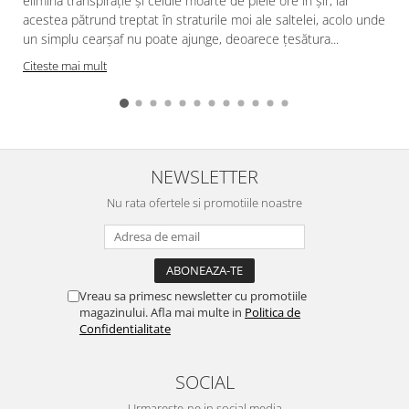
elimină transpirație și celule moarte de piele ore în șir, iar
acestea pătrund treptat în straturile moi ale saltelei, acolo unde
f
un simplu cearșaf nu poate ajunge, deoarece țesătura...
Citeste mai mult
NEWSLETTER
Nu rata ofertele si promotiile noastre
Vreau sa primesc newsletter cu promotiile
magazinului. Afla mai multe in
Politica de
Confidentialitate
SOCIAL
Urmareste-ne in social media