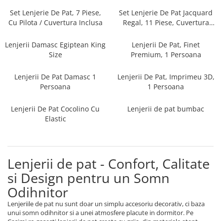
Persoane
Set Lenjerie Pat Blanita Iepure, 6
Set Lenjerie De Pat, 7 Piese,
Set Lenjerie De Pat Jacquard
Piese, Cu Pilota Inclusa
Cu Pilota / Cuvertura Inclusa
Regal, 11 Piese, Cuvertura
Inclusa
Lenjerii De Pat Premium Collection
Lenjerii Damasc Egiptean King
Lenjerii De Pat, Finet
Set Lenjerie De Pat, 7 Piese, Cu
Size
Premium, 1 Persoana
Pilota / Cuvertura Inclusa
Lenjerii De Pat Damasc 1
Lenjerii De Pat, Imprimeu 3D,
Set Lenjerie De Pat Jacquard Regal,
Persoana
1 Persoana
11 Piese, Cuvertura Inclusa
Lenjerii Damasc Egiptean King Size
Lenjerii De Pat Cocolino Cu
Lenjerii de pat bumbac
Lenjerii De Pat, Finet Premium, 1
Elastic
Persoana
Lenjerii De Pat Damasc 1 Persoana
Lenjerii De Pat, Imprimeu 3D, 1
Lenjerii de pat - Confort, Calitate
Persoana
si Design pentru un Somn
Odihnitor
Lenjeriile de pat nu sunt doar un simplu accesoriu decorativ, ci baza
unui somn odihnitor si a unei atmosfere placute in dormitor. Pe