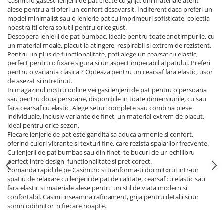
Casimi.ro gasesti lenjerii de pat create cu grija, din materiale atent
alese pentru a-ti oferi un confort desavarsit. Indiferent daca preferi un
model minimalist sau o lenjerie pat cu imprimeuri sofisticate, colectia
noastra iti ofera solutii pentru orice gust.
Descopera lenjerii de pat bumbac, ideale pentru toate anotimpurile, cu
un material moale, placut la atingere, respirabil si extrem de rezistent.
Pentru un plus de functionalitate, poti alege un cearsaf cu elastic,
perfect pentru o fixare sigura si un aspect impecabil al patului. Preferi
pentru o varianta clasica ? Opteaza pentru un cearsaf fara elastic, usor
de asezat si intretinut.
In magazinul nostru online vei gasi lenjerii de pat pentru o persoana
sau pentru doua persoane, disponibile in toate dimensiunile, cu sau
fara cearsaf cu elastic. Alege seturi complete sau combina piese
individuale, inclusiv variante de finet, un material extrem de placut,
ideal pentru orice sezon.
Fiecare lenjerie de pat este gandita sa aduca armonie si confort,
oferind culori vibrante si texturi fine, care rezista spalarilor frecvente.
Cu lenjerii de pat bumbac sau din finet, te bucuri de un echilibru
perfect intre design, functionalitate si pret corect.
Comanda rapid de pe Casimi.ro si tranforma-ti dormitorul intr-un
spatiu de relaxare cu lenjerii de pat de calitate, cearsaf cu elastic sau
fara elastic si materiale alese pentru un stil de viata modern si
confortabil. Casimi inseamna rafinament, grija pentru detalii si un
somn odihnitor in fiecare noapte.