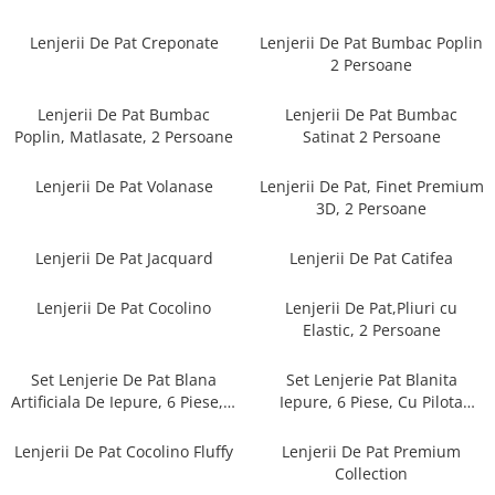
Cearceaf cu elastic
Cearceaf normal
Lenjerii De Pat Creponate
Lenjerii De Pat Bumbac Poplin
2 Persoane
Lenjerii De Pat Creponate
Lenjerii De Pat Bumbac Poplin 2
Lenjerii De Pat Bumbac
Lenjerii De Pat Bumbac
Persoane
Poplin, Matlasate, 2 Persoane
Satinat 2 Persoane
Lenjerii De Pat Bumbac Poplin,
Matlasate, 2 Persoane
Lenjerii De Pat Volanase
Lenjerii De Pat, Finet Premium
3D, 2 Persoane
Lenjerii De Pat Bumbac Satinat 2
Persoane
Lenjerii De Pat Jacquard
Lenjerii De Pat Catifea
Lenjerii De Pat Volanase
Lenjerii De Pat, Finet Premium 3D,
Lenjerii De Pat Cocolino
Lenjerii De Pat,Pliuri cu
2 Persoane
Elastic, 2 Persoane
Lenjerii De Pat Jacquard
Set Lenjerie De Pat Blana
Set Lenjerie Pat Blanita
Lenjerii De Pat Catifea
Artificiala De Iepure, 6 Piese, 2
Iepure, 6 Piese, Cu Pilota
Persoane
Inclusa
Lenjerii De Pat Cocolino
Lenjerii De Pat Cocolino Fluffy
Lenjerii De Pat Premium
Set Lenjerie De Pat Blana
Collection
Artificiala De Iepure, 6 Piese, 2