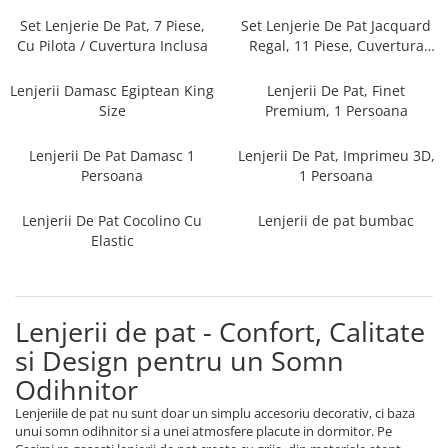
Persoane
Set Lenjerie Pat Blanita Iepure, 6
Set Lenjerie De Pat, 7 Piese,
Set Lenjerie De Pat Jacquard
Piese, Cu Pilota Inclusa
Cu Pilota / Cuvertura Inclusa
Regal, 11 Piese, Cuvertura
Inclusa
Lenjerii De Pat Premium Collection
Lenjerii Damasc Egiptean King
Lenjerii De Pat, Finet
Set Lenjerie De Pat, 7 Piese, Cu
Size
Premium, 1 Persoana
Pilota / Cuvertura Inclusa
Lenjerii De Pat Damasc 1
Lenjerii De Pat, Imprimeu 3D,
Set Lenjerie De Pat Jacquard Regal,
Persoana
1 Persoana
11 Piese, Cuvertura Inclusa
Lenjerii Damasc Egiptean King Size
Lenjerii De Pat Cocolino Cu
Lenjerii de pat bumbac
Lenjerii De Pat, Finet Premium, 1
Elastic
Persoana
Lenjerii De Pat Damasc 1 Persoana
Lenjerii De Pat, Imprimeu 3D, 1
Lenjerii de pat - Confort, Calitate
Persoana
si Design pentru un Somn
Odihnitor
Lenjeriile de pat nu sunt doar un simplu accesoriu decorativ, ci baza
unui somn odihnitor si a unei atmosfere placute in dormitor. Pe