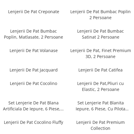
Cearceaf cu elastic
Cearceaf normal
Lenjerii De Pat Creponate
Lenjerii De Pat Bumbac Poplin
2 Persoane
Lenjerii De Pat Creponate
Lenjerii De Pat Bumbac Poplin 2
Lenjerii De Pat Bumbac
Lenjerii De Pat Bumbac
Persoane
Poplin, Matlasate, 2 Persoane
Satinat 2 Persoane
Lenjerii De Pat Bumbac Poplin,
Matlasate, 2 Persoane
Lenjerii De Pat Volanase
Lenjerii De Pat, Finet Premium
3D, 2 Persoane
Lenjerii De Pat Bumbac Satinat 2
Persoane
Lenjerii De Pat Jacquard
Lenjerii De Pat Catifea
Lenjerii De Pat Volanase
Lenjerii De Pat, Finet Premium 3D,
Lenjerii De Pat Cocolino
Lenjerii De Pat,Pliuri cu
2 Persoane
Elastic, 2 Persoane
Lenjerii De Pat Jacquard
Set Lenjerie De Pat Blana
Set Lenjerie Pat Blanita
Lenjerii De Pat Catifea
Artificiala De Iepure, 6 Piese, 2
Iepure, 6 Piese, Cu Pilota
Persoane
Inclusa
Lenjerii De Pat Cocolino
Lenjerii De Pat Cocolino Fluffy
Lenjerii De Pat Premium
Set Lenjerie De Pat Blana
Collection
Artificiala De Iepure, 6 Piese, 2