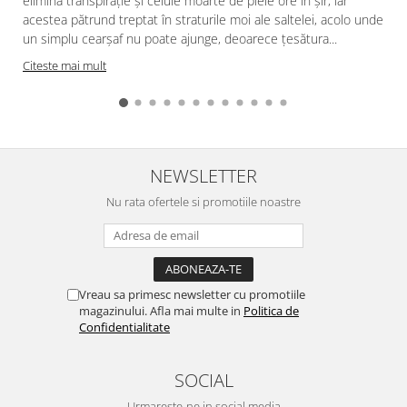
elimină transpirație și celule moarte de piele ore în șir, iar
acestea pătrund treptat în straturile moi ale saltelei, acolo unde
f
un simplu cearșaf nu poate ajunge, deoarece țesătura...
Citeste mai mult
NEWSLETTER
Nu rata ofertele si promotiile noastre
Vreau sa primesc newsletter cu promotiile
magazinului. Afla mai multe in
Politica de
Confidentialitate
SOCIAL
Urmareste-ne in social media