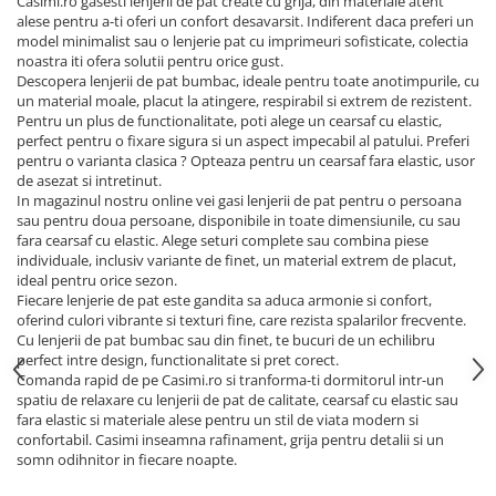
Casimi.ro gasesti lenjerii de pat create cu grija, din materiale atent
alese pentru a-ti oferi un confort desavarsit. Indiferent daca preferi un
model minimalist sau o lenjerie pat cu imprimeuri sofisticate, colectia
noastra iti ofera solutii pentru orice gust.
Descopera lenjerii de pat bumbac, ideale pentru toate anotimpurile, cu
un material moale, placut la atingere, respirabil si extrem de rezistent.
Pentru un plus de functionalitate, poti alege un cearsaf cu elastic,
perfect pentru o fixare sigura si un aspect impecabil al patului. Preferi
pentru o varianta clasica ? Opteaza pentru un cearsaf fara elastic, usor
de asezat si intretinut.
In magazinul nostru online vei gasi lenjerii de pat pentru o persoana
sau pentru doua persoane, disponibile in toate dimensiunile, cu sau
fara cearsaf cu elastic. Alege seturi complete sau combina piese
individuale, inclusiv variante de finet, un material extrem de placut,
ideal pentru orice sezon.
Fiecare lenjerie de pat este gandita sa aduca armonie si confort,
oferind culori vibrante si texturi fine, care rezista spalarilor frecvente.
Cu lenjerii de pat bumbac sau din finet, te bucuri de un echilibru
perfect intre design, functionalitate si pret corect.
Comanda rapid de pe Casimi.ro si tranforma-ti dormitorul intr-un
spatiu de relaxare cu lenjerii de pat de calitate, cearsaf cu elastic sau
fara elastic si materiale alese pentru un stil de viata modern si
confortabil. Casimi inseamna rafinament, grija pentru detalii si un
somn odihnitor in fiecare noapte.