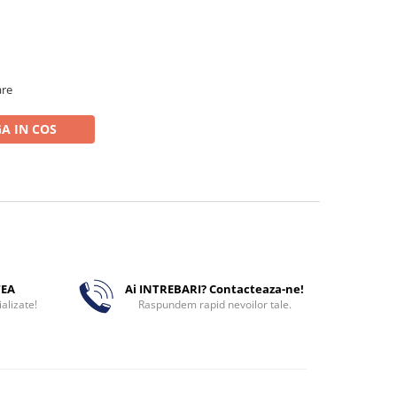
are
A IN COS
TEA
Ai INTREBARI? Contacteaza-ne!
alizate!
Raspundem rapid nevoilor tale.