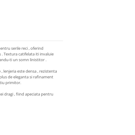
ntru serile reci , oferind
. Textura catifelata iti invaluie
andu-ti un somn linistitor .
 , lenjeria este densa , rezistenta
plus de eleganta si rafinament
iu primitor.
i dragi , fiind apeciata pentru