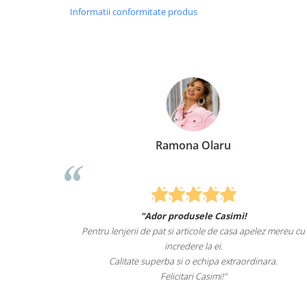
Informatii conformitate produs
Ramona Olaru
"Ador produsele Casimi!
de animale
Pentru lenjerii de pat si articole de casa apelez mereu cu
 de mult i-
incredere la ei.
ntru el.
Calitate superba si o echipa extraordinara.
Felicitari Casimi!"
.ro