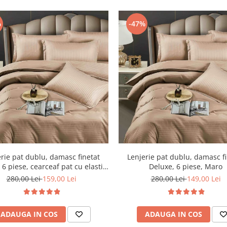
%
-47%
rie pat dublu, damasc finetat
Lenjerie pat dublu, damasc f
 6 piese, cearceaf pat cu elastic,
Deluxe, 6 piese, Maro
Maro
280,00 Lei
159,00 Lei
280,00 Lei
149,00 Lei
ADAUGA IN COS
ADAUGA IN COS