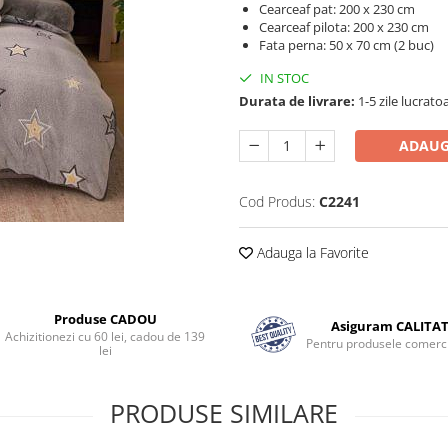
Cearceaf pat: 200 x 230 cm
Cearceaf pilota: 200 x 230 cm
Fata perna: 50 x 70 cm (2 buc)
IN STOC
Durata de livrare:
1-5 zile lucrato
ADAUG
Cod Produs:
C2241
Adauga la Favorite
Produse CADOU
Asiguram CALITA
Achizitionezi cu 60 lei, cadou de 139
Pentru produsele comerci
lei
PRODUSE SIMILARE