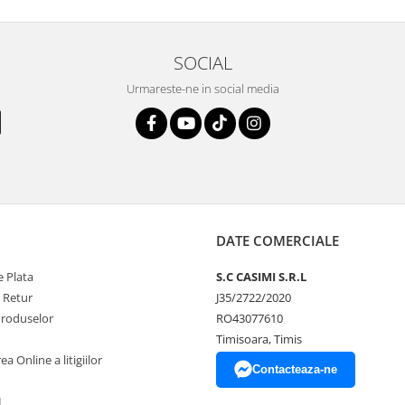
SOCIAL
Urmareste-ne in social media
DATE COMERCIALE
 Plata
S.C CASIMI S.R.L
e Retur
J35/2722/2020
Produselor
RO43077610
Timisoara, Timis
a Online a litigiilor
Contacteaza-ne
L