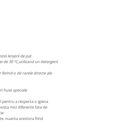
tei lenjerii de pat
 de 30 ºC,utilizand un detergent
r ferind-o de razele directe ale
in huse speciale
l pentru a respecta o igiena
exista mici diferente fata de
tie
ate, nuanta acestora fiind