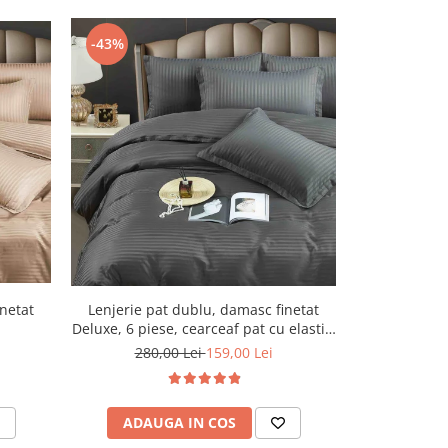
-43%
-43%
Lenjerie pat dublu, damasc finetat
Lenjerie pa
inetat
Deluxe, 6 piese, cearceaf pat cu elastic,
Deluxe, 6 pies
Gri Inchis
280,00 Lei
159,00 Lei
280,
ADAUGA IN COS
ADAU