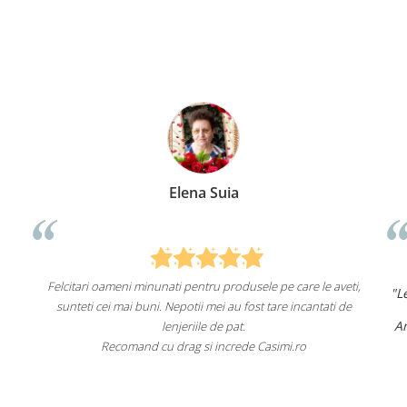
Elena Suia
Felcitari oameni minunati pentru produsele pe care le aveti,
"Len
sunteti cei mai buni. Nepotii mei au fost tare incantati de
Am 
lenjeriile de pat.
Recomand cu drag si increde Casimi.ro