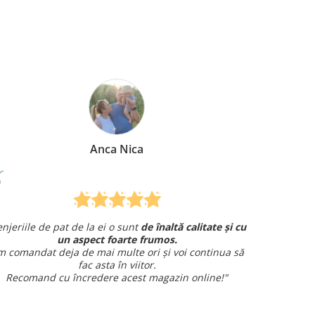
Anca Nica
jeriile de pat de la ei o sunt
de înaltă calitate și cu
Am coma
un aspect foarte frumos.
și am avut o 
comandat deja de mai multe ori și voi continua să
fac asta în viitor.
Recomand cu încredere acest magazin online!"