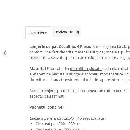
Review-uri
(0)
Descriere
Lenjerie de pat Cocolino, 4 Piese,
sunt alegerea ideala pe
confortul perfect datorita materialului gros , moale si pufos 
pielea intr-o senzatie placuta de caldura si relaxare , asigur
Material
:Fabricata din
microfibra plusata
de inalta calitate
si extrem de placuta la atingere .Modelul moder aduce un 
dormitorului tau , transformand orice incapere intr-un spat
Aceasta lenjerie poate fi , de asemenea , un cadou pentru ce
aspectul sau rafinat .
Pachetul contine:
Lenjeria pentru pat dublu , 4 piese , contin
e :
Cearceaf pat: 200 x 230 cm
Cearceaf pilota: 200 x 230 cm