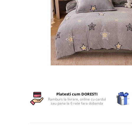
Cearceaf cu elastic
Cearceaf normal
Lenjerii De Pat Creponate
Lenjerii De Pat Bumbac Poplin 2
Persoane
Lenjerii De Pat Bumbac Poplin,
Matlasate, 2 Persoane
Lenjerii De Pat Bumbac Satinat 2
Persoane
Distribuie
Lenjerii De Pat Volanase
pe
Facebook
Lenjerii De Pat, Finet Premium 3D,
2 Persoane
Platesti cum DORESTI
Lenjerii De Pat Jacquard
Ramburs la livrare, online cu cardul
sau pana la 6 rate fara dobanda
Lenjerii De Pat Catifea
Lenjerii De Pat Cocolino
Set Lenjerie De Pat Blana
Artificiala De Iepure, 6 Piese, 2