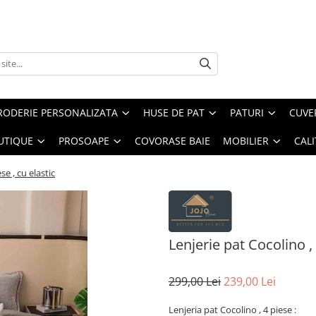
RODERIE PERSONALIZATA
HUSE DE PAT
PATURI
CUVE
UTIQUE
PROSOAPE
COVORASE BAIE
MOBILIER
CALI
se , cu elastic
Lenjerie pat Cocolino , 
299,00 Lei
239,00 Lei
Lenjeria pat Cocolino , 4 piese :