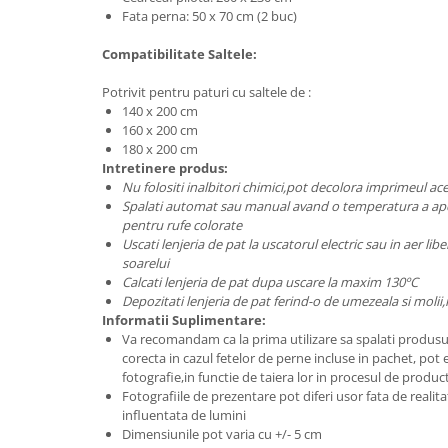
Fata perna: 50 x 70 cm (2 buc)
Compatibilitate Saltele:
Potrivit pentru paturi cu saltele de :
140 x 200 cm
160 x 200 cm
180 x 200 cm
Intretinere produs:
Nu folositi inalbitori chimici,pot decolora imprimeul aces
Spalati automat sau manual avand o temperatura a apei
pentru rufe colorate
Uscati lenjeria de pat la uscatorul electric sau in aer libe
soarelui
Calcati lenjeria de pat dupa uscare la maxim 130ºC
Depozitati lenjeria de pat ferind-o de umezeala si molii,
Informatii Suplimentare:
Va recomandam ca la prima utilizare sa spalati produsu
corecta in cazul fetelor de perne incluse in pachet, pot 
fotografie,in functie de taiera lor in procesul de produc
Fotografiile de prezentare pot diferi usor fata de realit
influentata de lumini
Dimensiunile pot varia cu +/- 5 cm