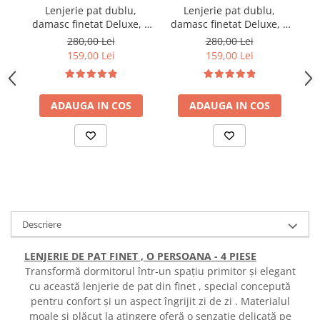
Lenjerie pat dublu,
Lenjerie pat dublu,
damasc finetat Deluxe, 6
damasc finetat Deluxe, 6
da
piese, cearceaf pat cu
piese, cearceaf pat cu
280,00 Lei
280,00 Lei
elastic, Maro
elastic, Alb
159,00 Lei
159,00 Lei
ADAUGA IN COS
ADAUGA IN COS
Descriere
LENJERIE DE PAT FINET , O PERSOANA - 4 PIESE
Transformă dormitorul într-un spațiu primitor și elegant
cu această lenjerie de pat din finet , special concepută
pentru confort și un aspect îngrijit zi de zi . Materialul
moale și plăcut la atingere oferă o senzație delicată pe