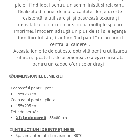
piele , fiind ideal pentru un somn liniștit și relaxant.
Realizată din finet de înaltă calitate , lenjeria este
rezistentă la utilizare și își păstrează textura și
intensitatea culorilor chiar și după multiple spălări .
Imprimeul modern adaugă un plus de stil și eleganță
dormitorului tău , tranformând patul într-un punct
central al camerei .
Aceasta lenjerie de pat este potrivită pentru utilizarea
zilnică și poate fi , de asemenea , o alegere insirată
pentru un cadou oferit celor dragi .
📦
DIMENSIUNILE LENJERIEI
-Cearceaful pentru pat :
155x230 cm
-Cearceaful pentru pilota :
155x205 cm
-Fețe de pernă :
2 fețe de pernă
- 55x80 cm
🧼
INTRUCTIUNI DE INTREȚINERE
Spălare automată la maximum 30°C