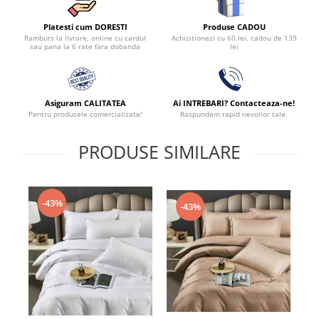
Produse CADOU
Platesti cum DORESTI
Achizitionezi cu 60 lei, cadou de 139
Ramburs la livrare, online cu cardul
lei
sau pana la 6 rate fara dobanda
Asiguram CALITATEA
Ai INTREBARI? Contacteaza-ne!
Pentru produsele comercializate!
Raspundem rapid nevoilor tale.
PRODUSE SIMILARE
-43%
-43%