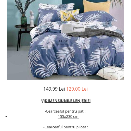
Cearceaf cu elastic
Cearceaf normal
Lenjerii De Pat Creponate
Lenjerii De Pat Bumbac Poplin 2
Persoane
Lenjerii De Pat Bumbac Poplin,
Matlasate, 2 Persoane
Lenjerii De Pat Bumbac Satinat 2
Persoane
Lenjerii De Pat Volanase
Lenjerii De Pat, Finet Premium 3D,
2 Persoane
149,99 Lei
129,00 Lei
Lenjerii De Pat Jacquard
📦
DIMENSIUNILE LENJERIEI
Lenjerii De Pat Catifea
-Cearceaful pentru pat :
Lenjerii De Pat Cocolino
155x230 cm
Set Lenjerie De Pat Blana
-Cearceaful pentru pilota :
Artificiala De Iepure, 6 Piese, 2