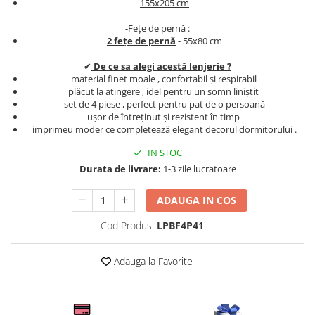
155x205 cm
Persoane
Set Lenjerie Pat Blanita Iepure, 6
-Fețe de pernă :
Piese, Cu Pilota Inclusa
2 fețe de pernă
- 55x80 cm
Lenjerii De Pat Premium Collection
✔
De ce sa alegi acestă lenjerie ?
Set Lenjerie De Pat, 7 Piese, Cu
material finet moale , confortabil și respirabil
Pilota / Cuvertura Inclusa
plăcut la atingere , idel pentru un somn liniștit
set de 4 piese , perfect pentru pat de o persoană
Set Lenjerie De Pat Jacquard Regal,
ușor de întreținut și rezistent în timp
11 Piese, Cuvertura Inclusa
imprimeu moder ce completează elegant decorul dormitorului .
Lenjerii Damasc Egiptean King Size
IN STOC
Lenjerii De Pat, Finet Premium, 1
Durata de livrare:
1-3 zile lucratoare
Persoana
ADAUGA IN COS
Lenjerii De Pat Damasc 1 Persoana
Cod Produs:
LPBF4P41
Lenjerii De Pat, Imprimeu 3D, 1
Persoana
Adauga la Favorite