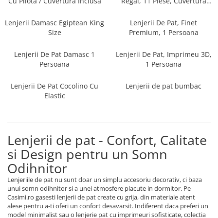
Cu Pilota / Cuvertura Inclusa
Regal, 11 Piese, Cuvertura
Persoane
Inclusa
Set Lenjerie Pat Blanita Iepure, 6
Piese, Cu Pilota Inclusa
Lenjerii Damasc Egiptean King
Lenjerii De Pat, Finet
Size
Premium, 1 Persoana
Lenjerii De Pat Premium Collection
Set Lenjerie De Pat, 7 Piese, Cu
Lenjerii De Pat Damasc 1
Lenjerii De Pat, Imprimeu 3D,
Pilota / Cuvertura Inclusa
Persoana
1 Persoana
Set Lenjerie De Pat Jacquard Regal,
Lenjerii De Pat Cocolino Cu
Lenjerii de pat bumbac
11 Piese, Cuvertura Inclusa
Elastic
Lenjerii Damasc Egiptean King Size
Lenjerii De Pat, Finet Premium, 1
Persoana
Lenjerii de pat - Confort, Calitate
Lenjerii De Pat Damasc 1 Persoana
si Design pentru un Somn
Lenjerii De Pat, Imprimeu 3D, 1
Odihnitor
Persoana
Lenjeriile de pat nu sunt doar un simplu accesoriu decorativ, ci baza
unui somn odihnitor si a unei atmosfere placute in dormitor. Pe
Casimi.ro gasesti lenjerii de pat create cu grija, din materiale atent
alese pentru a-ti oferi un confort desavarsit. Indiferent daca preferi un
model minimalist sau o lenjerie pat cu imprimeuri sofisticate, colectia