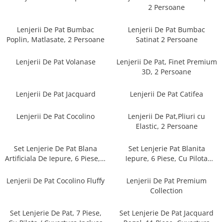
Cearceaf cu elastic
2 Persoane
Cearceaf normal
Lenjerii De Pat Bumbac
Lenjerii De Pat Bumbac
Lenjerii De Pat Creponate
Poplin, Matlasate, 2 Persoane
Satinat 2 Persoane
Lenjerii De Pat Bumbac Poplin 2
Persoane
Lenjerii De Pat Volanase
Lenjerii De Pat, Finet Premium
Lenjerii De Pat Bumbac Poplin,
3D, 2 Persoane
Matlasate, 2 Persoane
Lenjerii De Pat Jacquard
Lenjerii De Pat Catifea
Lenjerii De Pat Bumbac Satinat 2
Persoane
Lenjerii De Pat Cocolino
Lenjerii De Pat,Pliuri cu
Lenjerii De Pat Volanase
Elastic, 2 Persoane
Lenjerii De Pat, Finet Premium 3D,
2 Persoane
Set Lenjerie De Pat Blana
Set Lenjerie Pat Blanita
Artificiala De Iepure, 6 Piese, 2
Iepure, 6 Piese, Cu Pilota
Lenjerii De Pat Jacquard
Persoane
Inclusa
Lenjerii De Pat Catifea
Lenjerii De Pat Cocolino Fluffy
Lenjerii De Pat Premium
Collection
Lenjerii De Pat Cocolino
Set Lenjerie De Pat Blana
Set Lenjerie De Pat, 7 Piese,
Set Lenjerie De Pat Jacquard
Artificiala De Iepure, 6 Piese, 2