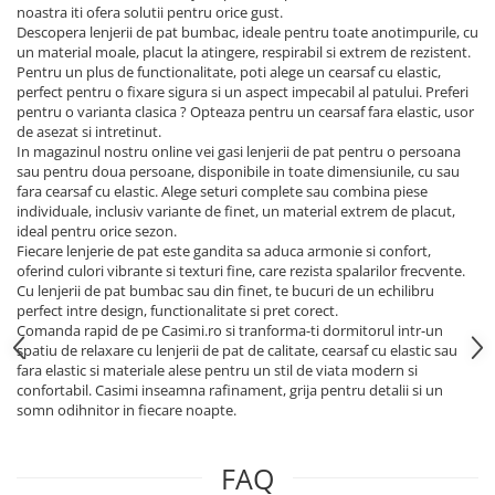
noastra iti ofera solutii pentru orice gust.
Descopera lenjerii de pat bumbac, ideale pentru toate anotimpurile, cu
un material moale, placut la atingere, respirabil si extrem de rezistent.
Pentru un plus de functionalitate, poti alege un cearsaf cu elastic,
perfect pentru o fixare sigura si un aspect impecabil al patului. Preferi
pentru o varianta clasica ? Opteaza pentru un cearsaf fara elastic, usor
de asezat si intretinut.
In magazinul nostru online vei gasi lenjerii de pat pentru o persoana
sau pentru doua persoane, disponibile in toate dimensiunile, cu sau
fara cearsaf cu elastic. Alege seturi complete sau combina piese
individuale, inclusiv variante de finet, un material extrem de placut,
ideal pentru orice sezon.
Fiecare lenjerie de pat este gandita sa aduca armonie si confort,
oferind culori vibrante si texturi fine, care rezista spalarilor frecvente.
Cu lenjerii de pat bumbac sau din finet, te bucuri de un echilibru
perfect intre design, functionalitate si pret corect.
Comanda rapid de pe Casimi.ro si tranforma-ti dormitorul intr-un
spatiu de relaxare cu lenjerii de pat de calitate, cearsaf cu elastic sau
fara elastic si materiale alese pentru un stil de viata modern si
confortabil. Casimi inseamna rafinament, grija pentru detalii si un
somn odihnitor in fiecare noapte.
FAQ