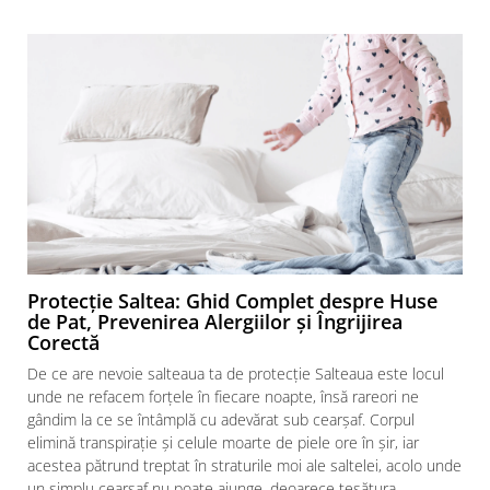
Protecție Saltea: Ghid Complet despre Huse
de Pat, Prevenirea Alergiilor și Îngrijirea
Corectă
De ce are nevoie salteaua ta de protecție Salteaua este locul
unde ne refacem forțele în fiecare noapte, însă rareori ne
gândim la ce se întâmplă cu adevărat sub cearșaf. Corpul
elimină transpirație și celule moarte de piele ore în șir, iar
acestea pătrund treptat în straturile moi ale saltelei, acolo unde
f
un simplu cearșaf nu poate ajunge, deoarece țesătura...