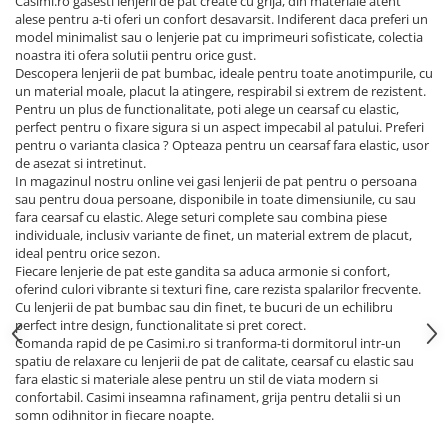
Casimi.ro gasesti lenjerii de pat create cu grija, din materiale atent
alese pentru a-ti oferi un confort desavarsit. Indiferent daca preferi un
model minimalist sau o lenjerie pat cu imprimeuri sofisticate, colectia
noastra iti ofera solutii pentru orice gust.
Descopera lenjerii de pat bumbac, ideale pentru toate anotimpurile, cu
un material moale, placut la atingere, respirabil si extrem de rezistent.
Pentru un plus de functionalitate, poti alege un cearsaf cu elastic,
perfect pentru o fixare sigura si un aspect impecabil al patului. Preferi
pentru o varianta clasica ? Opteaza pentru un cearsaf fara elastic, usor
de asezat si intretinut.
In magazinul nostru online vei gasi lenjerii de pat pentru o persoana
sau pentru doua persoane, disponibile in toate dimensiunile, cu sau
fara cearsaf cu elastic. Alege seturi complete sau combina piese
individuale, inclusiv variante de finet, un material extrem de placut,
ideal pentru orice sezon.
Fiecare lenjerie de pat este gandita sa aduca armonie si confort,
oferind culori vibrante si texturi fine, care rezista spalarilor frecvente.
Cu lenjerii de pat bumbac sau din finet, te bucuri de un echilibru
perfect intre design, functionalitate si pret corect.
Comanda rapid de pe Casimi.ro si tranforma-ti dormitorul intr-un
spatiu de relaxare cu lenjerii de pat de calitate, cearsaf cu elastic sau
fara elastic si materiale alese pentru un stil de viata modern si
confortabil. Casimi inseamna rafinament, grija pentru detalii si un
somn odihnitor in fiecare noapte.