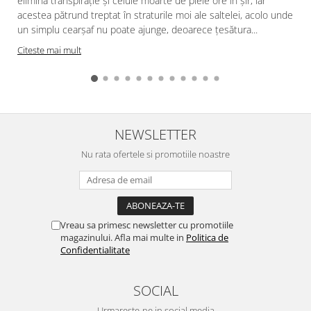
elimină transpirație și celule moarte de piele ore în șir, iar
acestea pătrund treptat în straturile moi ale saltelei, acolo unde
f
un simplu cearșaf nu poate ajunge, deoarece țesătura...
Citeste mai mult
NEWSLETTER
Nu rata ofertele si promotiile noastre
Vreau sa primesc newsletter cu promotiile
magazinului. Afla mai multe in
Politica de
Confidentialitate
SOCIAL
Urmareste-ne in social media