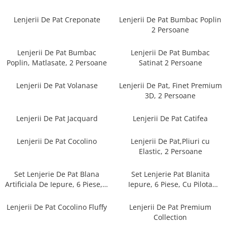
Cearceaf cu elastic
Cearceaf normal
Lenjerii De Pat Creponate
Lenjerii De Pat Bumbac Poplin
2 Persoane
Lenjerii De Pat Creponate
Lenjerii De Pat Bumbac Poplin 2
Lenjerii De Pat Bumbac
Lenjerii De Pat Bumbac
Persoane
Poplin, Matlasate, 2 Persoane
Satinat 2 Persoane
Lenjerii De Pat Bumbac Poplin,
Matlasate, 2 Persoane
Lenjerii De Pat Volanase
Lenjerii De Pat, Finet Premium
3D, 2 Persoane
Lenjerii De Pat Bumbac Satinat 2
Persoane
Lenjerii De Pat Jacquard
Lenjerii De Pat Catifea
Lenjerii De Pat Volanase
Lenjerii De Pat, Finet Premium 3D,
Lenjerii De Pat Cocolino
Lenjerii De Pat,Pliuri cu
2 Persoane
Elastic, 2 Persoane
Lenjerii De Pat Jacquard
Set Lenjerie De Pat Blana
Set Lenjerie Pat Blanita
Lenjerii De Pat Catifea
Artificiala De Iepure, 6 Piese, 2
Iepure, 6 Piese, Cu Pilota
Persoane
Inclusa
Lenjerii De Pat Cocolino
Lenjerii De Pat Cocolino Fluffy
Lenjerii De Pat Premium
Set Lenjerie De Pat Blana
Collection
Artificiala De Iepure, 6 Piese, 2