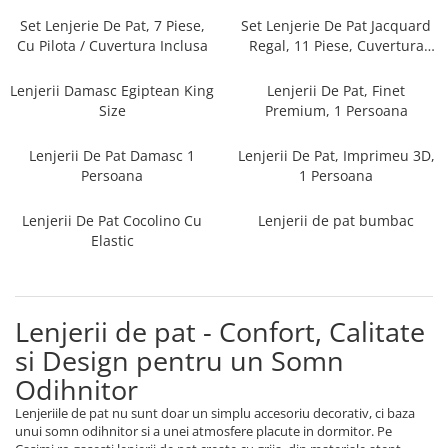
Persoane
Set Lenjerie Pat Blanita Iepure, 6
Set Lenjerie De Pat, 7 Piese,
Set Lenjerie De Pat Jacquard
Piese, Cu Pilota Inclusa
Cu Pilota / Cuvertura Inclusa
Regal, 11 Piese, Cuvertura
Inclusa
Lenjerii De Pat Premium Collection
Lenjerii Damasc Egiptean King
Lenjerii De Pat, Finet
Set Lenjerie De Pat, 7 Piese, Cu
Size
Premium, 1 Persoana
Pilota / Cuvertura Inclusa
Lenjerii De Pat Damasc 1
Lenjerii De Pat, Imprimeu 3D,
Set Lenjerie De Pat Jacquard Regal,
Persoana
1 Persoana
11 Piese, Cuvertura Inclusa
Lenjerii Damasc Egiptean King Size
Lenjerii De Pat Cocolino Cu
Lenjerii de pat bumbac
Lenjerii De Pat, Finet Premium, 1
Elastic
Persoana
Lenjerii De Pat Damasc 1 Persoana
Lenjerii De Pat, Imprimeu 3D, 1
Lenjerii de pat - Confort, Calitate
Persoana
si Design pentru un Somn
Odihnitor
Lenjeriile de pat nu sunt doar un simplu accesoriu decorativ, ci baza
unui somn odihnitor si a unei atmosfere placute in dormitor. Pe