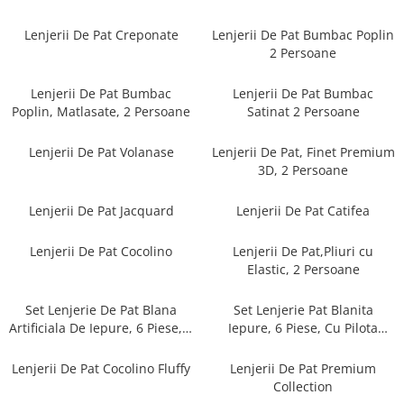
Cearceaf cu elastic
Cearceaf normal
Lenjerii De Pat Creponate
Lenjerii De Pat Bumbac Poplin
2 Persoane
Lenjerii De Pat Creponate
Lenjerii De Pat Bumbac Poplin 2
Lenjerii De Pat Bumbac
Lenjerii De Pat Bumbac
Persoane
Poplin, Matlasate, 2 Persoane
Satinat 2 Persoane
Lenjerii De Pat Bumbac Poplin,
Matlasate, 2 Persoane
Lenjerii De Pat Volanase
Lenjerii De Pat, Finet Premium
3D, 2 Persoane
Lenjerii De Pat Bumbac Satinat 2
Persoane
Lenjerii De Pat Jacquard
Lenjerii De Pat Catifea
Lenjerii De Pat Volanase
Lenjerii De Pat, Finet Premium 3D,
Lenjerii De Pat Cocolino
Lenjerii De Pat,Pliuri cu
2 Persoane
Elastic, 2 Persoane
Lenjerii De Pat Jacquard
Set Lenjerie De Pat Blana
Set Lenjerie Pat Blanita
Lenjerii De Pat Catifea
Artificiala De Iepure, 6 Piese, 2
Iepure, 6 Piese, Cu Pilota
Persoane
Inclusa
Lenjerii De Pat Cocolino
Lenjerii De Pat Cocolino Fluffy
Lenjerii De Pat Premium
Set Lenjerie De Pat Blana
Collection
Artificiala De Iepure, 6 Piese, 2