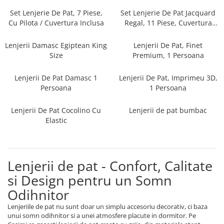
Persoane
Set Lenjerie Pat Blanita Iepure, 6
Set Lenjerie De Pat, 7 Piese,
Set Lenjerie De Pat Jacquard
Piese, Cu Pilota Inclusa
Cu Pilota / Cuvertura Inclusa
Regal, 11 Piese, Cuvertura
Inclusa
Lenjerii De Pat Premium Collection
Lenjerii Damasc Egiptean King
Lenjerii De Pat, Finet
Set Lenjerie De Pat, 7 Piese, Cu
Size
Premium, 1 Persoana
Pilota / Cuvertura Inclusa
Lenjerii De Pat Damasc 1
Lenjerii De Pat, Imprimeu 3D,
Set Lenjerie De Pat Jacquard Regal,
Persoana
1 Persoana
11 Piese, Cuvertura Inclusa
Lenjerii Damasc Egiptean King Size
Lenjerii De Pat Cocolino Cu
Lenjerii de pat bumbac
Lenjerii De Pat, Finet Premium, 1
Elastic
Persoana
Lenjerii De Pat Damasc 1 Persoana
Lenjerii De Pat, Imprimeu 3D, 1
Lenjerii de pat - Confort, Calitate
Persoana
si Design pentru un Somn
Odihnitor
Lenjeriile de pat nu sunt doar un simplu accesoriu decorativ, ci baza
unui somn odihnitor si a unei atmosfere placute in dormitor. Pe