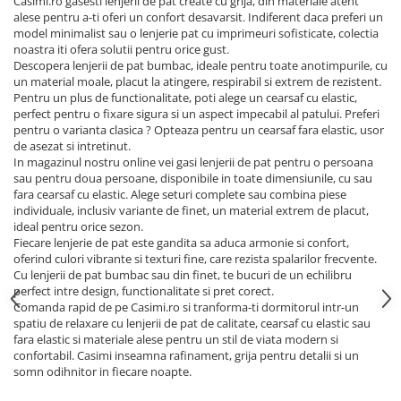
Casimi.ro gasesti lenjerii de pat create cu grija, din materiale atent
alese pentru a-ti oferi un confort desavarsit. Indiferent daca preferi un
model minimalist sau o lenjerie pat cu imprimeuri sofisticate, colectia
noastra iti ofera solutii pentru orice gust.
Descopera lenjerii de pat bumbac, ideale pentru toate anotimpurile, cu
un material moale, placut la atingere, respirabil si extrem de rezistent.
Pentru un plus de functionalitate, poti alege un cearsaf cu elastic,
perfect pentru o fixare sigura si un aspect impecabil al patului. Preferi
pentru o varianta clasica ? Opteaza pentru un cearsaf fara elastic, usor
de asezat si intretinut.
In magazinul nostru online vei gasi lenjerii de pat pentru o persoana
sau pentru doua persoane, disponibile in toate dimensiunile, cu sau
fara cearsaf cu elastic. Alege seturi complete sau combina piese
individuale, inclusiv variante de finet, un material extrem de placut,
ideal pentru orice sezon.
Fiecare lenjerie de pat este gandita sa aduca armonie si confort,
oferind culori vibrante si texturi fine, care rezista spalarilor frecvente.
Cu lenjerii de pat bumbac sau din finet, te bucuri de un echilibru
perfect intre design, functionalitate si pret corect.
Comanda rapid de pe Casimi.ro si tranforma-ti dormitorul intr-un
spatiu de relaxare cu lenjerii de pat de calitate, cearsaf cu elastic sau
fara elastic si materiale alese pentru un stil de viata modern si
confortabil. Casimi inseamna rafinament, grija pentru detalii si un
somn odihnitor in fiecare noapte.