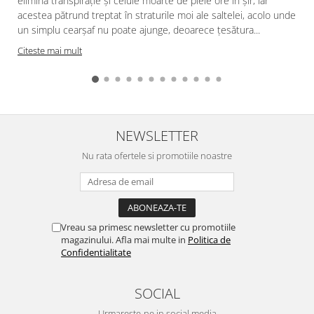
elimină transpirație și celule moarte de piele ore în șir, iar
acestea pătrund treptat în straturile moi ale saltelei, acolo unde
f
un simplu cearșaf nu poate ajunge, deoarece țesătura...
Citeste mai mult
NEWSLETTER
Nu rata ofertele si promotiile noastre
Vreau sa primesc newsletter cu promotiile
magazinului. Afla mai multe in
Politica de
Confidentialitate
SOCIAL
Urmareste-ne in social media