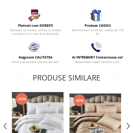
Produse CADOU
Platesti cum DORESTI
Achizitionezi cu 60 lei, cadou de 139
Ramburs la livrare, online cu cardul
lei
sau pana la 6 rate fara dobanda
Asiguram CALITATEA
Ai INTREBARI? Contacteaza-ne!
Pentru produsele comercializate!
Raspundem rapid nevoilor tale.
PRODUSE SIMILARE
-43%
-43%