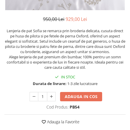
Persoane
Set Lenjerie Pat Blanita Iepure, 6
Piese, Cu Pilota Inclusa
950,00 Lei
929,00 Lei
Lenjerii De Pat Premium Collection
Set Lenjerie De Pat, 7 Piese, Cu
Lenjeria de pat Sofia se remarca prin broderia delicata, cusuta direct
pe husa de pilota si pe fetele de perna Oxford, oferind un aspect
Pilota / Cuvertura Inclusa
elegant si sofisticat. Setul include un cearsaf de pat generos, o husa de
Set Lenjerie De Pat Jacquard Regal,
pilota cu broderie si patru fete de perna, dintre care doua sunt Oxford
11 Piese, Cuvertura Inclusa
cu broderie, asigurand un aspect unitar si armonios.
Alege lenjeria de pat premium din bumbac 100% pentru un somn
Lenjerii Damasc Egiptean King Size
confortabil si o experienta de lux in fiecare noapte. Ideala pentru cei
care cauta calitate si stil.
Lenjerii De Pat, Finet Premium, 1
Persoana
IN STOC
Durata de livrare:
1-3 zile lucratoare
Lenjerii De Pat Damasc 1 Persoana
Lenjerii De Pat, Imprimeu 3D, 1
ADAUGA IN COS
Persoana
Cod Produs:
PB54
Adauga la Favorite