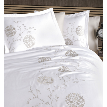
Cearceaf cu elastic
Cearceaf normal
Lenjerii De Pat Creponate
Lenjerii De Pat Bumbac Poplin 2
Persoane
Lenjerii De Pat Bumbac Poplin,
Matlasate, 2 Persoane
Lenjerii De Pat Bumbac Satinat 2
Persoane
Lenjerii De Pat Volanase
Lenjerii De Pat, Finet Premium 3D,
2 Persoane
Lenjerii De Pat Jacquard
Lenjerii De Pat Catifea
Lenjerii De Pat Cocolino
Set Lenjerie De Pat Blana
Artificiala De Iepure, 6 Piese, 2