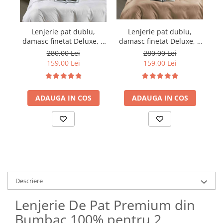
Lenjerie pat dublu,
Lenjerie pat dublu,
damasc finetat Deluxe, 6
damasc finetat Deluxe, 6
da
piese, cearceaf pat cu
piese, cearceaf pat cu
280,00 Lei
280,00 Lei
elastic, Maro
elastic, Alb
159,00 Lei
159,00 Lei
ADAUGA IN COS
ADAUGA IN COS
Descriere
Lenjerie De Pat Premium din
Bumbac 100% pentru 2