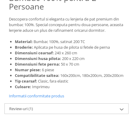
Persoane
Descopera confortul si eleganta cu lenjeria de pat premium din
bumbac 100%. Special conceputa pentru doua persoane, aceasta
lenjerie aduce un plus de rafinament oricarui dormitor.
Material:
Bumbac 100%, satinat 200 TC
Broderie:
Aplicata pe husa de pilota si fetele de perna
Dimensiuni cearsaf:
240 x 260 cm
Dimensiuni husa pilota:
200 x 220 cm
Dimensiuni fete perna:
50 x 70 cm
Numar piese:
6 piese
Compatibilitate saltea:
160x200cm, 180x200cm, 200x200cm
Tip cearsaf:
Clasic, fara elastic
Culoare:
Imprimeu
Informatii conformitate produs
Review-uri
(1)